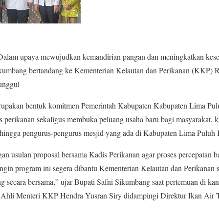
 Dalam upaya mewujudkan kemandirian pangan dan meningkatkan kese
ikumbang bertandang ke Kementerian Kelautan dan Perikanan (KKP) 
unggul
erupakan bentuk komitmen Pemerintah Kabupaten Kabupaten Lima Pu
 perikanan sekaligus membuka peluang usaha baru bagi masyarakat, k
 hingga pengurus-pengurus mesjid yang ada di Kabupaten Lima Puluh 
n usulan proposal bersama Kadis Perikanan agar proses percepatan ba
ingin program ini segera dibantu Kementerian Kelautan dan Perikanan
g secara bersama,” ujar Bupati Safni Sikumbang saat pertemuan di kan
hli Menteri KKP Hendra Yusran Siry didampingi Direktur Ikan Air Ta