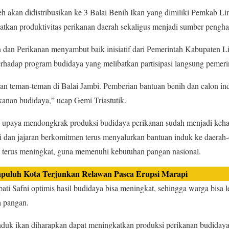
h akan didistribusikan ke 3 Balai Benih Ikan yang dimiliki Pemkab L
kan produktivitas perikanan daerah sekaligus menjadi sumber pengha
 dan Perikanan menyambut baik inisiatif dari Pemerintah Kabupaten 
hadap program budidaya yang melibatkan partisipasi langsung pemeri
an teman-teman di Balai Jambi. Pemberian bantuan benih dan calon in
kanan budidaya,” ucap Gemi Triastutik.
, upaya mendongkrak produksi budidaya perikanan sudah menjadi kehar
 dan jajaran berkomitmen terus menyalurkan bantuan induk ke daerah-
l terus meningkat, guna memenuhi kebutuhan pangan nasional.
puluh Kota Terjunkan Relawan Pasca Erupsi Marapi
ati Safni optimis hasil budidaya bisa meningkat, sehingga warga bisa l
ra pangan.
nduk ikan diharapkan dapat meningkatkan produksi perikanan budiday