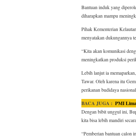
Bantuan induk yang diperole
diharapkan mampu meningkat
Pihak Kementerian Kelautan
menyatakan dukungannya ter
“Kita akan komunikasi deng
meningkatkan produksi peri
Lebih lanjut ia memaparkan
Tawar. Oleh karena itu Gemi
perikanan budidaya nasiona
BACA JUGA :
PMI Lima
Dengan bibit unggul ini, Bup
kita bisa lebih mandiri seca
“Pemberian bantuan calon i