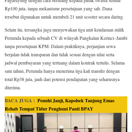
Pagaruyung dengan cara berutang kepada pihak swasta senilai
Rp100 juta, tanpa mekanisme persetujuan yang sah. Dana
tersebut digunakan untuk membeli 21 unit scooter secara daring.
Selain itu, tersangka juga menyewakan tiga unit kendaraan milik
Perumda kepada sebuah CV di wilayah Pangkalan Kerinci–Jambi
tanpa persetujuan KPM. Dalam praktiknya, perjanjian sewa
berjalan tidak transparan dan tidak sesuai dengan nilai serta
jadwal pembayaran yang tertuang dalam kontrak tertulis. Selama
satu tahun, Perumda hanya menerima tiga kali transfer dengan
total Rp38 juta, jauh dari potensi pendapatan yang seharusnya
diterima.
BACA JUGA :
Penuhi Janji, Kapolsek Tanjung Emas
Rehab Tempat Tidur Penghuni Panti BPAY