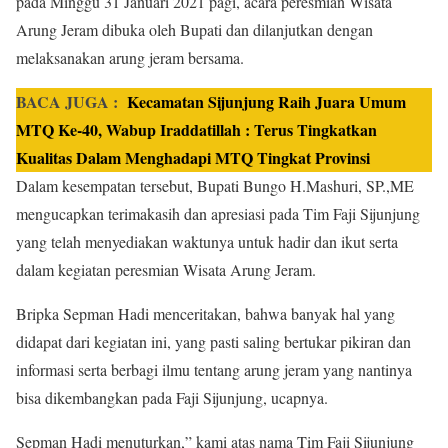
pada Minggu 31 Januari 2021 pagi, acara peresmian Wisata
Arung Jeram dibuka oleh Bupati dan dilanjutkan dengan
melaksanakan arung jeram bersama.
BACA JUGA :
Kecamatan Sijunjung Raih Juara Umum
MTQ Ke-40, Wabup Iraddatillah : Terus Tingkatkan
Kualitas Dalam Menghadapi MTQ Tingkat Provinsi
Dalam kesempatan tersebut, Bupati Bungo H.Mashuri, SP.,ME
mengucapkan terimakasih dan apresiasi pada Tim Faji Sijunjung
yang telah menyediakan waktunya untuk hadir dan ikut serta
dalam kegiatan peresmian Wisata Arung Jeram.
Bripka Sepman Hadi menceritakan, bahwa banyak hal yang
didapat dari kegiatan ini, yang pasti saling bertukar pikiran dan
informasi serta berbagi ilmu tentang arung jeram yang nantinya
bisa dikembangkan pada Faji Sijunjung, ucapnya.
Sepman Hadi menuturkan,” kami atas nama Tim Faji Sijunjung