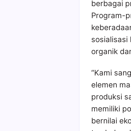
berbagai p
Program-pr
keberadaan
sosialisas
organik da
“Kami sang
elemen mas
produksi s
memiliki p
bernilai e