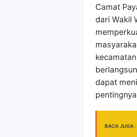
Camat Pay
dari Wakil
memperkuat
masyarakat
kecamatan 
berlangsun
dapat men
pentingnya
BACA JUGA :