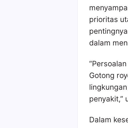
menyampai
prioritas 
pentingnya
dalam menc
“Persoalan
Gotong roy
lingkungan
penyakit,”
Dalam kes