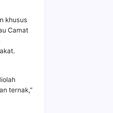
an khusus
bau Camat
n
akat.
iolah
n ternak,”