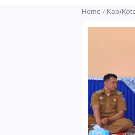
Santun
Memberikan
Home
Kab/Kot
/
Informasi