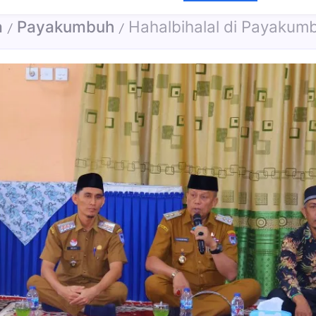
a
Payakumbuh
Hahalbihalal di Payakumbuh Timur, Wawako Singgu
/
/