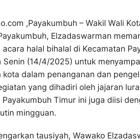
.com ,Payakumbuh – Wakil Wali Kot
Payakumbuh, Elzadaswarman meman
cara halal bihalal di Kecamatan P
 Senin (14/4/2025) untuk menyampa
 kota dalam penanganan dan pengel
iatan yang dihadiri oleh jajaran lur
Payakumbuh Timur ini juga diisi de
rutin mingguan.
engarkan tausiyah, Wawako Elzada