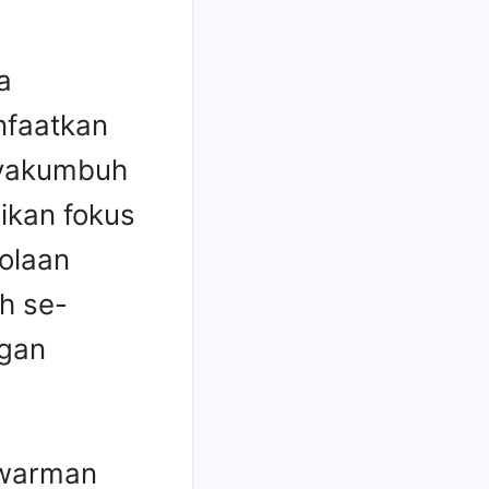
a
faatkan
ayakumbuh
ikan fokus
olaan
ah se-
ngan
swarman