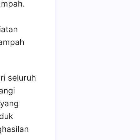
ampah.
iatan
 sampah
ri seluruh
angi
 yang
oduk
ghasilan