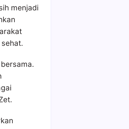
ih menjadi
nkan
arakat
 sehat.
 bersama.
n
agai
Zet.
rkan