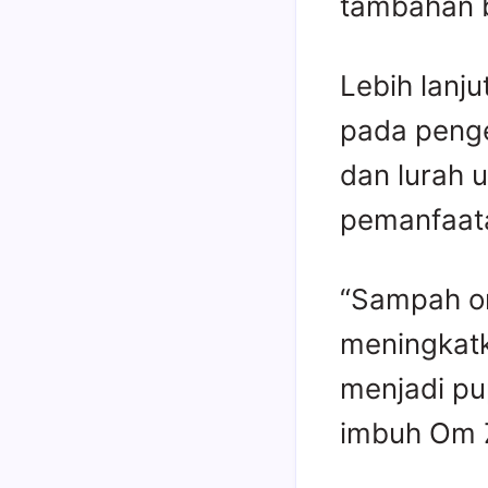
tambahan b
Lebih lanj
pada peng
dan lurah 
pemanfaata
“Sampah or
meningkatk
menjadi pu
imbuh Om 