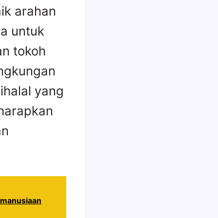
ik arahan
ya untuk
an tokoh
ingkungan
ihalal yang
iharapkan
an
emanusiaan