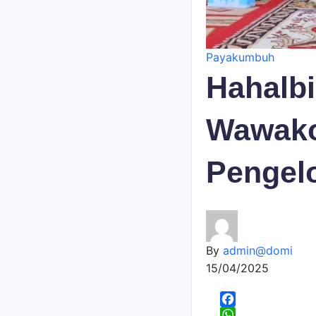
Payakumbuh
Hahalbi
Wawako
Pengel
By
admin@domi
15/04/2025
F