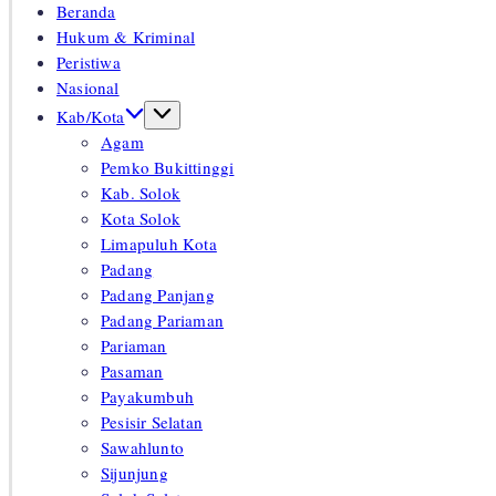
Santun
Beranda
Memberikan
Hukum & Kriminal
Informasi
Peristiwa
Nasional
Kab/Kota
Agam
Pemko Bukittinggi
Kab. Solok
Kota Solok
Limapuluh Kota
Padang
Padang Panjang
Padang Pariaman
Pariaman
Pasaman
Payakumbuh
Pesisir Selatan
Sawahlunto
Sijunjung