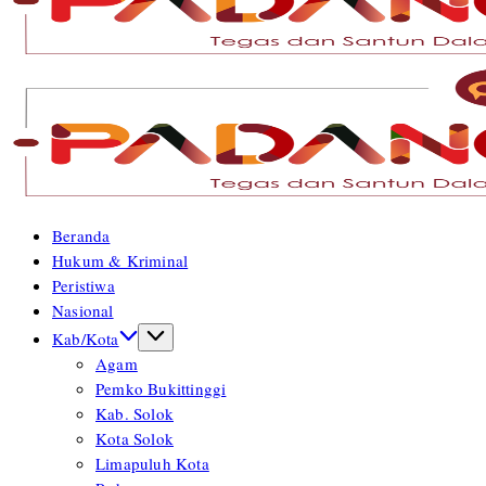
Tegas
dan
Santun
Memberikan
Informasi
Tegas
dan
Beranda
Santun
Hukum & Kriminal
Memberikan
Peristiwa
Informasi
Nasional
Kab/Kota
Agam
Pemko Bukittinggi
Kab. Solok
Kota Solok
Limapuluh Kota