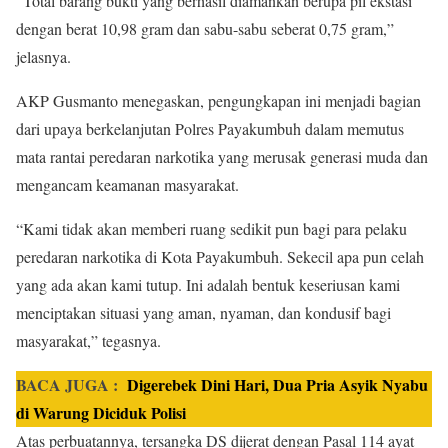
“Total barang bukti yang berhasil diamankan berupa pil ekstasi
dengan berat 10,98 gram dan sabu-sabu seberat 0,75 gram,”
jelasnya.
AKP Gusmanto menegaskan, pengungkapan ini menjadi bagian
dari upaya berkelanjutan Polres Payakumbuh dalam memutus
mata rantai peredaran narkotika yang merusak generasi muda dan
mengancam keamanan masyarakat.
“Kami tidak akan memberi ruang sedikit pun bagi para pelaku
peredaran narkotika di Kota Payakumbuh. Sekecil apa pun celah
yang ada akan kami tutup. Ini adalah bentuk keseriusan kami
menciptakan situasi yang aman, nyaman, dan kondusif bagi
masyarakat,” tegasnya.
BACA JUGA :
Digerebek Dini Hari, Dua Pria Asyik Nyabu
di Warung Diciduk Polisi
Atas perbuatannya, tersangka DS dijerat dengan Pasal 114 ayat