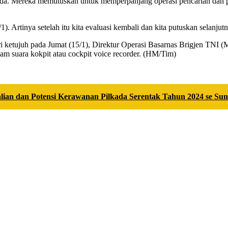
da. Mereka memutuskan untuk memperpanjang operasi pencarian dan pe
/1). Artinya setelah itu kita evaluasi kembali dan kita putuskan selanju
 hari ketujuh pada Jumat (15/1), Direktur Operasi Basarnas Brigjen
am suara kokpit atau cockpit voice recorder. (HM/Tim)
alian dan Potensi Kerawanan Pilkada Serentak Tahun 2024 se Su