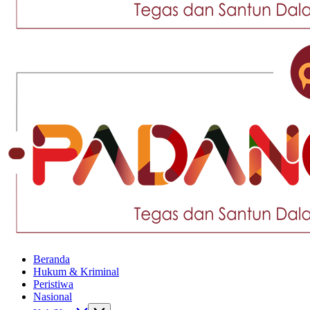
Tegas
dan
Santun
Memberikan
Informasi
Tegas
Beranda
dan
Hukum & Kriminal
Santun
Peristiwa
Memberikan
Nasional
Informasi