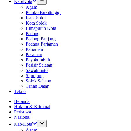
Kab/Kota
Agam
Pemko Bukittinggi
Kab. Solok
Kota Solok
Limapuluh Kota
Padang
Padang Panjang
Padang Pariaman
Pariaman
Pasaman
Payakumbuh
Pesisir Selatan
Sawahlunto
Sijunjung
Solok Selatan
Tanah Datar
Tekno
Beranda
Hukum & Kriminal
Peristiwa
Nasional
Kab/Kota
Agam