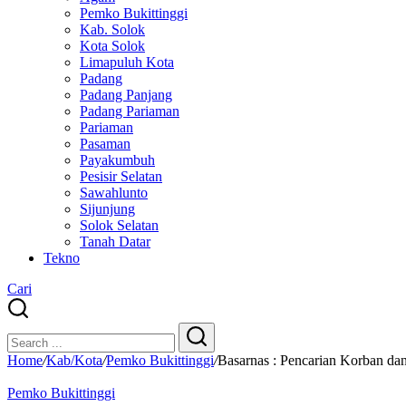
Pemko Bukittinggi
Kab. Solok
Kota Solok
Limapuluh Kota
Padang
Padang Panjang
Padang Pariaman
Pariaman
Pasaman
Payakumbuh
Pesisir Selatan
Sawahlunto
Sijunjung
Solok Selatan
Tanah Datar
Tekno
Cari
Close
Search
Search
Home
/
Kab/Kota
/
Pemko Bukittinggi
/
Basarnas : Pencarian Korban da
Pemko Bukittinggi