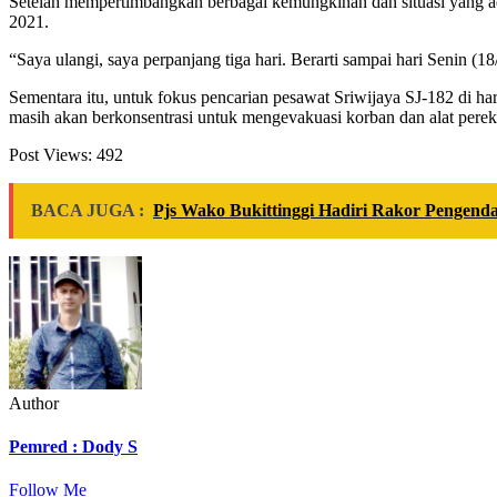
Setelah mempertimbangkan berbagai kemungkinan dan situasi yang a
2021.
“Saya ulangi, saya perpanjang tiga hari. Berarti sampai hari Senin (18
Sementara itu, untuk fokus pencarian pesawat Sriwijaya SJ-182 di
masih akan berkonsentrasi untuk mengevakuasi korban dan alat perek
Post Views:
492
BACA JUGA :
Pjs Wako Bukittinggi Hadiri Rakor Pengend
Author
Pemred : Dody S
Follow Me