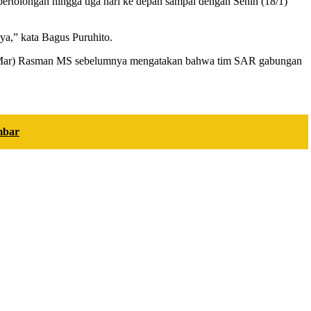
rtolongan hingga tiga hari ke depan sampai dengan Senin (18/1)
tnya,” kata Bagus Puruhito.
 TNI (Mar) Rasman MS sebelumnya mengatakan bahwa tim SAR gabungan
mbar