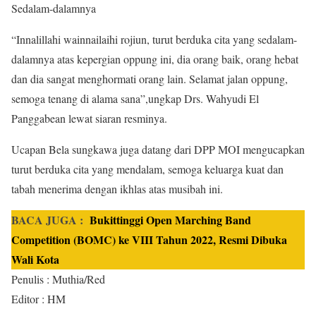
Sedalam-dalamnya
“Innalillahi wainnailaihi rojiun, turut berduka cita yang sedalam-
dalamnya atas kepergian oppung ini, dia orang baik, orang hebat
dan dia sangat menghormati orang lain. Selamat jalan oppung,
semoga tenang di alama sana”,ungkap Drs. Wahyudi El
Panggabean lewat siaran resminya.
Ucapan Bela sungkawa juga datang dari DPP MOI mengucapkan
turut berduka cita yang mendalam, semoga keluarga kuat dan
tabah menerima dengan ikhlas atas musibah ini.
BACA JUGA :
Bukittinggi Open Marching Band
Competition (BOMC) ke VIII Tahun 2022, Resmi Dibuka
Wali Kota
Penulis : Muthia/Red
Editor : HM