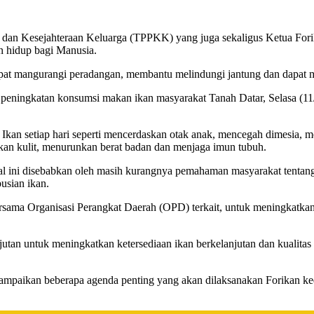
an Kesejahteraan Keluarga (TPPKK) yang juga sekaligus Ketua Fori
n hidup bagi Manusia.
t mangurangi peradangan, membantu melindungi jantung dan dapat me
si peningkatan konsumsi makan ikan masyarakat Tanah Datar, Selasa (1
 Ikan setiap hari seperti mencerdaskan otak anak, mencegah dimesia, 
kan kulit, menurunkan berat badan dan menjaga imun tubuh.
l ini disebabkan oleh masih kurangnya pemahaman masyarakat tentang 
usian ikan.
rsama Organisasi Perangkat Daerah (OPD) terkait, untuk meningkatkan 
tan untuk meningkatkan ketersediaan ikan berkelanjutan dan kualitas i
mpaikan beberapa agenda penting yang akan dilaksanakan Forikan ked