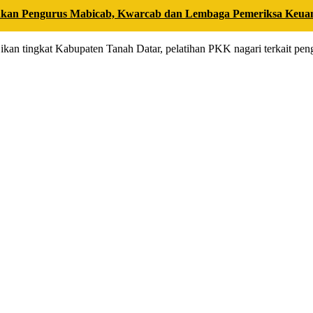
kan Pengurus Mabicab, Kwarcab dan Lembaga Pemeriksa Keua
ba ikan tingkat Kabupaten Tanah Datar, pelatihan PKK nagari terkait 