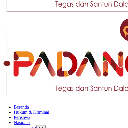
Tegas
dan
Santun
Memberikan
Informasi
Tegas
Beranda
dan
Hukum & Kriminal
Santun
Peristiwa
Memberikan
Nasional
Informasi