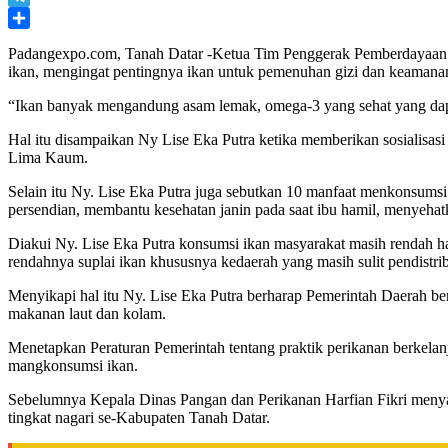
Telegram
Share
Padangexpo.com, Tanah Datar -Ketua Tim Penggerak Pemberdayaan d
ikan, mengingat pentingnya ikan untuk pemenuhan gizi dan keamana
“Ikan banyak mengandung asam lemak, omega-3 yang sehat yang dapa
Hal itu disampaikan Ny Lise Eka Putra ketika memberikan sosialisa
Lima Kaum.
Selain itu Ny. Lise Eka Putra juga sebutkan 10 manfaat menkonsumsi
persendian, membantu kesehatan janin pada saat ibu hamil, menyehat
Diakui Ny. Lise Eka Putra konsumsi ikan masyarakat masih rendah ha
rendahnya suplai ikan khususnya kedaerah yang masih sulit pendistrib
Menyikapi hal itu Ny. Lise Eka Putra berharap Pemerintah Daerah be
makanan laut dan kolam.
Menetapkan Peraturan Pemerintah tentang praktik perikanan berkelanju
mangkonsumsi ikan.
Sebelumnya Kepala Dinas Pangan dan Perikanan Harfian Fikri menya
tingkat nagari se-Kabupaten Tanah Datar.