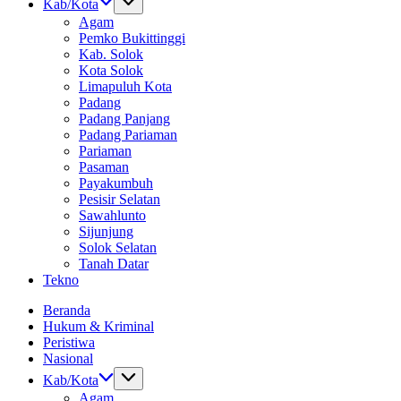
Kab/Kota
Agam
Pemko Bukittinggi
Kab. Solok
Kota Solok
Limapuluh Kota
Padang
Padang Panjang
Padang Pariaman
Pariaman
Pasaman
Payakumbuh
Pesisir Selatan
Sawahlunto
Sijunjung
Solok Selatan
Tanah Datar
Tekno
Beranda
Hukum & Kriminal
Peristiwa
Nasional
Kab/Kota
Agam