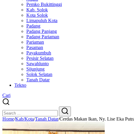
Pemko Bukittinggi
Kab. Solok
Kota Solok
Limapuluh Kota
Padang
Padang Panjang
Padang Pariaman
Pariaman
Pasaman
Payakumbuh
Pesisir Selatan
Sawahlunto
Sijunjung
Solok Selatan
Tanah Datar
Tekno
Cari
Close
Search
Search
Home
/
Kab/Kota
/
Tanah Datar
/
Cerdas Makan Ikan, Ny. Lise Eka Putr