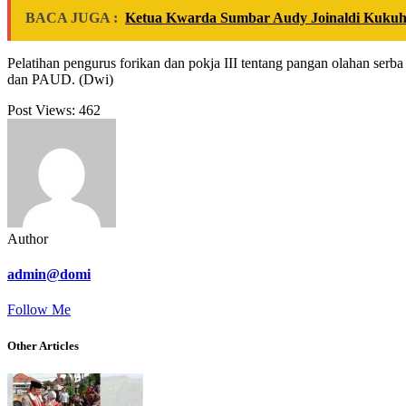
BACA JUGA :
Ketua Kwarda Sumbar Audy Joinaldi Kukuh
Pelatihan pengurus forikan dan pokja III tentang pangan olahan ser
dan PAUD. (Dwi)
Post Views:
462
Author
admin@domi
Follow Me
Other Articles