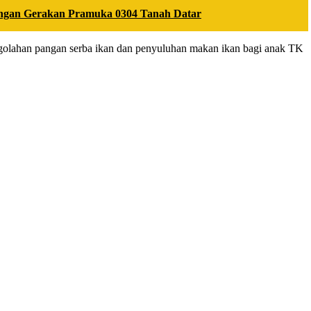
ngan Gerakan Pramuka 0304 Tanah Datar
pengolahan pangan serba ikan dan penyuluhan makan ikan bagi anak TK