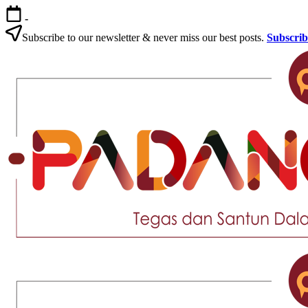
Skip
-
to
content
Subscribe to our newsletter & never miss our best posts.
Subscri
Tegas
dan
Santun
Memberikan
Informasi