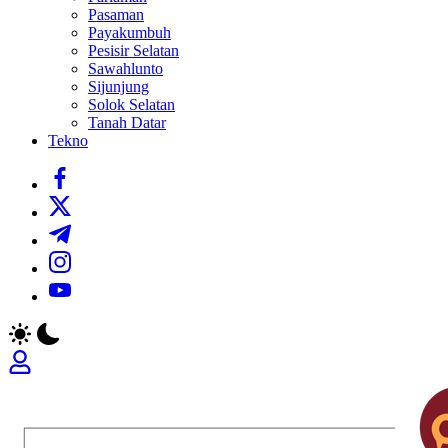
Pasaman
Payakumbuh
Pesisir Selatan
Sawahlunto
Sijunjung
Solok Selatan
Tanah Datar
Tekno
https://www.facebook.com/
https://twitter.com/
https://t.me/
https://www.instagram.com/
https://youtube.com/