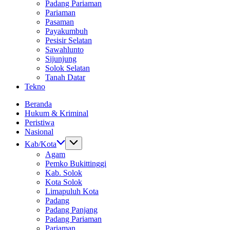
Padang Pariaman
Pariaman
Pasaman
Payakumbuh
Pesisir Selatan
Sawahlunto
Sijunjung
Solok Selatan
Tanah Datar
Tekno
Beranda
Hukum & Kriminal
Peristiwa
Nasional
Kab/Kota
Agam
Pemko Bukittinggi
Kab. Solok
Kota Solok
Limapuluh Kota
Padang
Padang Panjang
Padang Pariaman
Pariaman