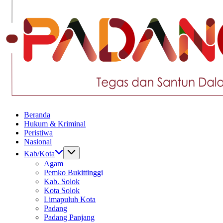
Tegas
Beranda
dan
Hukum & Kriminal
Santun
Peristiwa
Memberikan
Nasional
Informasi
Kab/Kota
Agam
Pemko Bukittinggi
Kab. Solok
Kota Solok
Limapuluh Kota
Padang
Padang Panjang