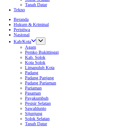
Tanah Datar
Tekno
Beranda
Hukum & Kriminal
Peristiwa
Nasional
Kab/Kota
Agam
Pemko Bukittinggi
Kab. Solok
Kota Solok
Limapuluh Kota
Padang
Padang Panjang
Padang Pariaman
Pariaman
Pasaman
Payakumbuh
Pesisir Selatan
Sawahlunto
Sijunjung
Solok Selatan
Tanah Datar