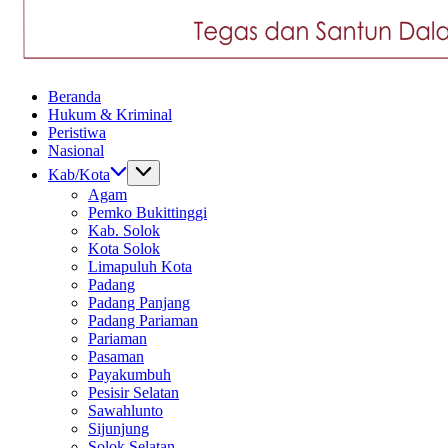
Tegas
Beranda
dan
Hukum & Kriminal
Santun
Peristiwa
Memberikan
Nasional
Informasi
Kab/Kota
Agam
Pemko Bukittinggi
Kab. Solok
Kota Solok
Limapuluh Kota
Padang
Padang Panjang
Padang Pariaman
Pariaman
Pasaman
Payakumbuh
Pesisir Selatan
Sawahlunto
Sijunjung
Solok Selatan