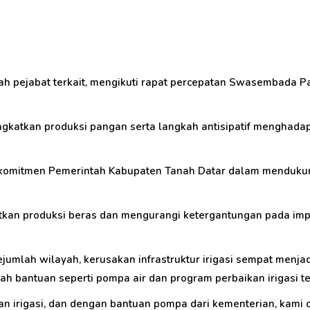
ah pejabat terkait, mengikuti rapat percepatan Swasembada P
ngkatkan produksi pangan serta langkah antisipatif mengha
 komitmen Pemerintah Kabupaten Tanah Datar dalam menduku
atkan produksi beras dan mengurangi ketergantungan pada im
umlah wilayah, kerusakan infrastruktur irigasi sempat menja
h bantuan seperti pompa air dan program perbaikan irigasi te
n irigasi, dan dengan bantuan pompa dari kementerian, kami o