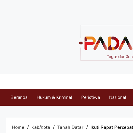
Skip
to
content
Padang Expo
Tegas dan Santun Memberikan Informasi
Beranda
Hukum & Kriminal
Peristiwa
Nasional
Home
Kab/Kota
Tanah Datar
Ikuti Rapat Percep