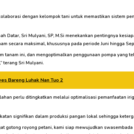
kolaborasi dengan kelompok tani untuk memastikan sistem pen
nah Datar, Sri Mulyani, SP, M.Si menekankan pentingnya kes
nam secara maksimal, khususnya pada periode Juni hingga Se
m tanam ini, dan mengoptimalkan penggunaan pompa yang tela
terang Sri Mulyani.
wes Bareng Luhak Nan Tuo 2
lahan perlu ditingkatkan melalui optimalisasi pemanfaatan iri
tan signifikan dalam produksi pangan lokal sehingga keterg
at gotong royong petani, kami siap mewujudkan swasembada pa