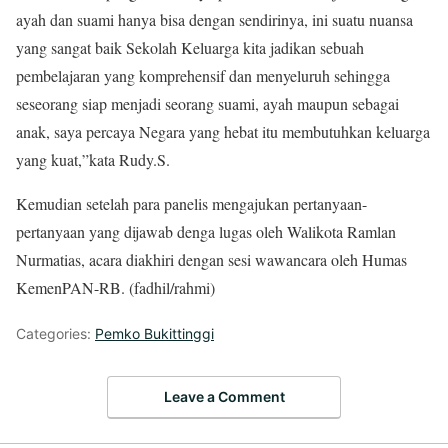
ayah dan suami hanya bisa dengan sendirinya, ini suatu nuansa
yang sangat baik Sekolah Keluarga kita jadikan sebuah
pembelajaran yang komprehensif dan menyeluruh sehingga
seseorang siap menjadi seorang suami, ayah maupun sebagai
anak, saya percaya Negara yang hebat itu membutuhkan keluarga
yang kuat,”kata Rudy.S.
Kemudian setelah para panelis mengajukan pertanyaan-
pertanyaan yang dijawab denga lugas oleh Walikota Ramlan
Nurmatias, acara diakhiri dengan sesi wawancara oleh Humas
KemenPAN-RB. (fadhil/rahmi)
Categories:
Pemko Bukittinggi
Leave a Comment