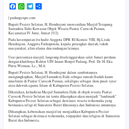
F
W
T
S
a
h
e
h
| padangexpo.com
c
a
l
a
Bupati Pesisir Selatan, H. Hendrajoni meresmikan Masjid Terapung
e
t
e
r
Samudera Ilahi Kawasan Objek Wisata Pantai Carocok Painan,
b
s
g
e
Kecamatan IV Jurai, Jumat (5/2).
o
A
r
Pada kesempatan itu hadir Anggota DPR RI Komisi VIII, Hj.Lisda
Hendrajoni, Anggota Forkopimda, kepala perangkat daerah, tokoh
o
p
a
masyarakat, alim ulama dan undangan lainnya.
k
p
m
Usai peresmian masjid, langsung diselenggarakan salat Jumat perdana
dengan khatibnya Rektor UIN Imam Bonjol Padang, Prof. Dr. H. Eka
Putra Wirman, Lc., M.A.
Bupati Pesisir Selatan, H. Hendrajoni dalam sambutannya
mengungkapkan, Masjid Samudera Ilahi sebagai rumah ibadah kaum
muslimin di Pantai Carocok Painan, sekaligus sebagai ikon pusat syiar
atau dakwah agama Islam di Kabupaten Pesisir Selatan.
Dikatakan, kehadiran Masjid Samudera Ilahi di objek wisata Pantai
Carocok Pesisir Selatan ini tentu diharapkan akan menjadi “landmark”
Kabupaten Pesisir Selatan sebagai destinasi wisata terkemuka yang
bernuansa religi di Sumatera Barat khususnya dan Indonesia umumnya.
Diharapkan, keberadaan masjid ini menjadikan Kabupaten Pesisir
Selatan sebagai destinasi terkemuka, terpopuler dan religius di Sumatera
Barat dan Indonesia.