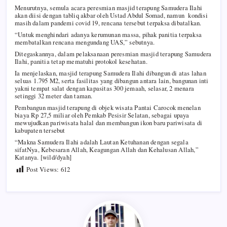
Menurutnya, semula acara peresmian masjid terapung Samudera Ilahi
akan diisi dengan tabliq akbar oleh Ustad Abdul Somad, namun kondisi
masih dalam pandemi covid 19, rencana tersebut terpaksa dibatalkan.
“Untuk menghindari adanya kerumunan massa, pihak panitia terpaksa
membatalkan rencana mengundang UAS,” sebutnya.
Ditegaskannya, dalam pelaksanaan peresmian masjid terapung Samudera
Ilahi, panitia tetap mematuhi protokol kesehatan.
Ia menjelaskan, masjid terapung Samudera Ilahi dibangun di atas lahan
seluas 1.795 M2, serta fasilitas yang dibangun antara lain, bangunan inti
yakni tempat salat dengan kapasitas 300 jemaah, selasar, 2 menara
setinggi 32 meter dan taman.
Pembangun masjid terapung di objek wisata Pantai Carocok menelan
biaya Rp 27,5 miliar oleh Pemkab Pesisir Selatan, sebagai upaya
mewujudkan pariwisata halal dan membangun ikon baru pariwisata di
kabupaten tersebut
“Makna Samudera Ilahi adalah Lautan Ketuhanan dengan segala
sifatNya, Kebesaran Allah, Keagungan Allah dan Kehalusan Allah,”
Katanya. [wild/dyah]
Post Views:
612