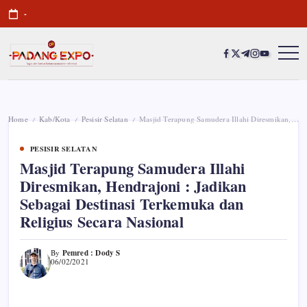
Skip
-
to
content
https://www.facebook
https://twitter.com/
https://t.me/
https://www.i
https://you
Padang
Tegas
dan
Expo
Santun
Memberikan
Informasi
Home
Kab/Kota
Pesisir Selatan
Masjid Terapung Samudera Illahi Diresmikan, Hendrajoni : Jadikan Sebagai Destinasi Terkemuka dan Religius Secara Nasional
/
/
/
PESISIR SELATAN
Masjid Terapung Samudera Illahi
Diresmikan, Hendrajoni : Jadikan
Sebagai Destinasi Terkemuka dan
Religius Secara Nasional
Pemred : Dody S
By
06/02/2021