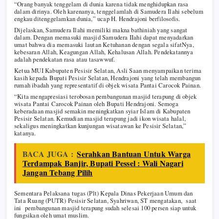
“Orang banyak tenggelam di dunia karena tidak menghidupkan rasa
dalam dirinya. Oleh karenanya, tenggelamlah di Samudera Ilahi sebelum
engkau ditenggelamkan dunia,” ucap H. Hendrajoni berfilosofis.
Dijelaskan, Samudera Ilahi memiliki makna bathiniah yang sangat
dalam. Dengan memasuki masjid Samudera IIahi dapat menyadarkan
umat bahwa dia memasuki lautan Ketuhanan dengan segala sifatNya,
kebesaran Allah, Keagungan Allah, Kehalusan Allah. Pendekatannya
adalah pendekatan rasa atau tasawwuf.
Ketua MUI Kabupaten Pesisir Selatan, Asli Saan menyampaikan terima
kasih kepada Bupati Pesisir Selatan, Hendrajoni yang telah membangun
rumah ibadah yang representatif di objek wisata Pantai Carocok Painan.
“Kita mengapresiasi terobosan pembangunan masjid terapung di objek
wisata Pantai Carocok Painan oleh Bupati Hendrajoni. Semoga
keberadaan masjid semakin meningkatkan syiar Islam di Kabupaten
Pesisir Selatan. Kemudian masjid terapung jadi ikon wisata halal,
sekaligus meningkatkan kunjungan wisatawan ke Pesisir Selatan,”
katanya.
BACA JUGA :
Serahkan Bantuan Untuk Warga
Terdampak Banjir, Bupati Pessel : Wali Nagari
Jangan Tebang Pilih
Sementara Pelaksana tugas (Plt) Kepala Dinas Pekerjaan Umum dan
Tata Ruang (PUTR) Pesisir Selatan, Syahriwan, ST mengatakan, saat
ini pembangunan masjid terapung sudah selesai 100 persen siap untuk
fungsikan oleh umat muslim.