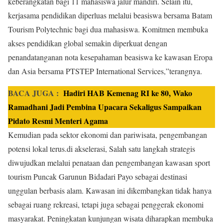
keberangkatan bagi 11 mahasiswa jalur mandiri. Selain itu,
kerjasama pendidikan diperluas melalui beasiswa bersama Batam
Tourism Polytechnic bagi dua mahasiswa. Komitmen membuka
akses pendidikan global semakin diperkuat dengan
penandatanganan nota kesepahaman beasiswa ke kawasan Eropa
dan Asia bersama PTSTEP International Services,”terangnya.
BACA JUGA :
Hadiri HAB Kemenag RI ke 80, Wako
Ramadhani Jadi Pembina Upacara Sekaligus Sampaikan
Pidato Resmi Menteri Agama
Kemudian pada sektor ekonomi dan pariwisata, pengembangan
potensi lokal terus.di akselerasi, Salah satu langkah strategis
diwujudkan melalui penataan dan pengembangan kawasan sport
tourism Puncak Garunun Bidadari Payo sebagai destinasi
unggulan berbasis alam. Kawasan ini dikembangkan tidak hanya
sebagai ruang rekreasi, tetapi juga sebagai penggerak ekonomi
masyarakat. Peningkatan kunjungan wisata diharapkan membuka