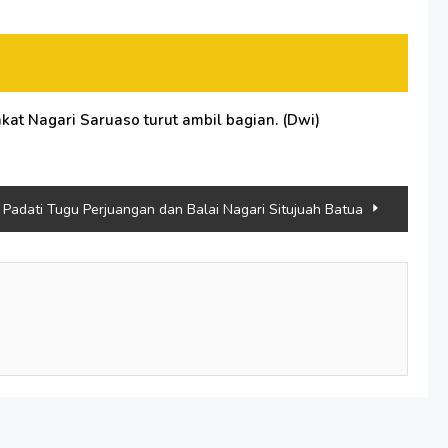
at Nagari Saruaso turut ambil bagian. (Dwi)
Padati Tugu Perjuangan dan Balai Nagari Situjuah Batua