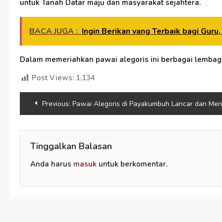
untuk Tanah Datar maju dan masyarakat sejahtera.
BACA JUGA :
Ingin Berikan yang Terbaik bagi Guru
Dalam memeriahkan pawai alegoris ini berbagai lembaga 
Post Views:
1,134
Navigasi
Previous:
Pawai Alegoris di Payakumbuh Lancar dan Mer
pos
Tinggalkan Balasan
Anda harus
masuk
untuk berkomentar.