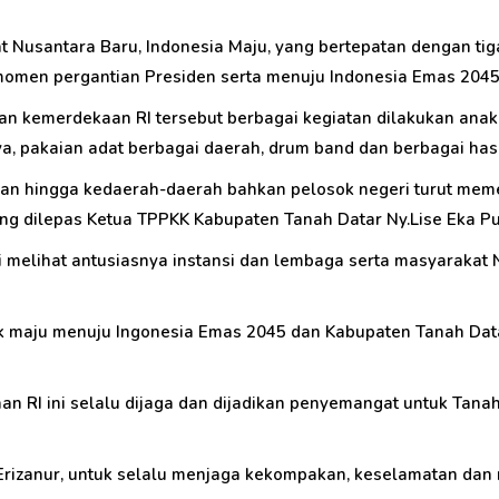
t Nusantara Baru, Indonesia Maju, yang bertepatan dengan ti
 momen pergantian Presiden serta menuju Indonesia Emas 2045
 kemerdekaan RI tersebut berbagai kegiatan dilakukan anak
a, pakaian adat berbagai daerah, drum band dan berbagai hasil
inkan hingga kedaerah-daerah bahkan pelosok negeri turut mem
g dilepas Ketua TPPKK Kabupaten Tanah Datar Ny.Lise Eka Pu
si melihat antusiasnya instansi dan lembaga serta masyarakat
 maju menuju Ingonesia Emas 2045 dan Kabupaten Tanah Datar ya
n RI ini selalu dijaga dan dijadikan penyemangat untuk Tana
li Erizanur, untuk selalu menjaga kekompakan, keselamatan 