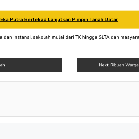
, Eka Putra Bertekad Lanjutkan Pimpin Tanah Datar
dan instansi, sekolah mulai dari TK hingga SLTA dan masyarak
iah
Next:
Ribuan Warga 