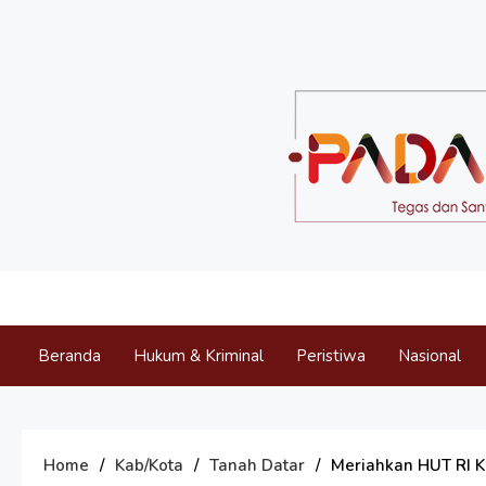
Skip
to
content
Padang Expo
Tegas dan Santun Memberikan Informasi
Beranda
Hukum & Kriminal
Peristiwa
Nasional
Home
Kab/Kota
Tanah Datar
Meriahkan HUT RI K