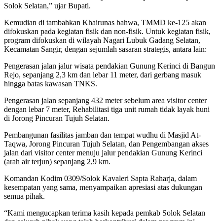
Solok Selatan,” ujar Bupati.
Kemudian di tambahkan Khairunas bahwa, TMMD ke-125 akan
difokuskan pada kegiatan fisik dan non-fisik. Untuk kegiatan fisik,
program difokuskan di wilayah Nagari Lubuk Gadang Selatan,
Kecamatan Sangir, dengan sejumlah sasaran strategis, antara lain:
Pengerasan jalan jalur wisata pendakian Gunung Kerinci di Bangun
Rejo, sepanjang 2,3 km dan lebar 11 meter, dari gerbang masuk
hingga batas kawasan TNKS.
Pengerasan jalan sepanjang 432 meter sebelum area visitor center
dengan lebar 7 meter, Rehabilitasi tiga unit rumah tidak layak huni
di Jorong Pincuran Tujuh Selatan.
Pembangunan fasilitas jamban dan tempat wudhu di Masjid At-
Taqwa, Jorong Pincuran Tujuh Selatan, dan Pengembangan akses
jalan dari visitor center menuju jalur pendakian Gunung Kerinci
(arah air terjun) sepanjang 2,9 km.
Komandan Kodim 0309/Solok Kavaleri Sapta Raharja, dalam
kesempatan yang sama, menyampaikan apresiasi atas dukungan
semua pihak.
“Kami mengucapkan terima kasih kepada pemkab Solok Selatan