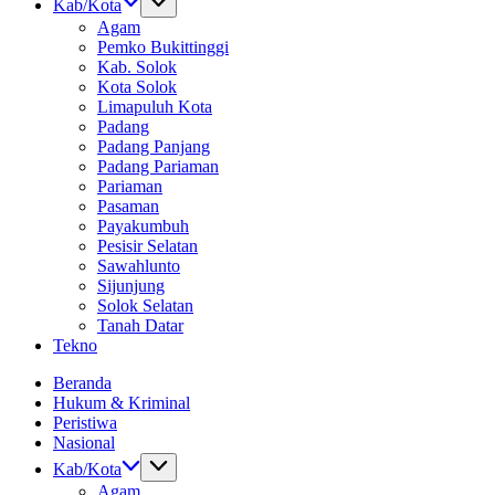
Kab/Kota
Agam
Pemko Bukittinggi
Kab. Solok
Kota Solok
Limapuluh Kota
Padang
Padang Panjang
Padang Pariaman
Pariaman
Pasaman
Payakumbuh
Pesisir Selatan
Sawahlunto
Sijunjung
Solok Selatan
Tanah Datar
Tekno
Beranda
Hukum & Kriminal
Peristiwa
Nasional
Kab/Kota
Agam