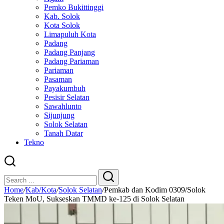
Pemko Bukittinggi
Kab. Solok
Kota Solok
Limapuluh Kota
Padang
Padang Panjang
Padang Pariaman
Pariaman
Pasaman
Payakumbuh
Pesisir Selatan
Sawahlunto
Sijunjung
Solok Selatan
Tanah Datar
Tekno
Close
Search
Search
Home
/
Kab/Kota
/
Solok Selatan
/
Pemkab dan Kodim 0309/Solok
Teken MoU, Sukseskan TMMD ke-125 di Solok Selatan