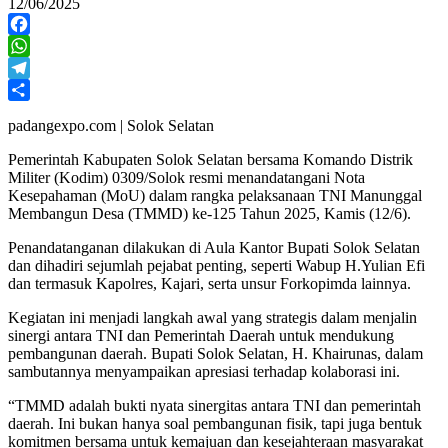
12/06/2025
Facebook
WhatsApp
Telegram
Share
padangexpo.com | Solok Selatan
Pemerintah Kabupaten Solok Selatan bersama Komando Distrik
Militer (Kodim) 0309/Solok resmi menandatangani Nota
Kesepahaman (MoU) dalam rangka pelaksanaan TNI Manunggal
Membangun Desa (TMMD) ke-125 Tahun 2025, Kamis (12/6).
Penandatanganan dilakukan di Aula Kantor Bupati Solok Selatan
dan dihadiri sejumlah pejabat penting, seperti Wabup H.Yulian Efi
dan termasuk Kapolres, Kajari, serta unsur Forkopimda lainnya.
Kegiatan ini menjadi langkah awal yang strategis dalam menjalin
sinergi antara TNI dan Pemerintah Daerah untuk mendukung
pembangunan daerah. Bupati Solok Selatan, H. Khairunas, dalam
sambutannya menyampaikan apresiasi terhadap kolaborasi ini.
“TMMD adalah bukti nyata sinergitas antara TNI dan pemerintah
daerah. Ini bukan hanya soal pembangunan fisik, tapi juga bentuk
komitmen bersama untuk kemajuan dan kesejahteraan masyarakat