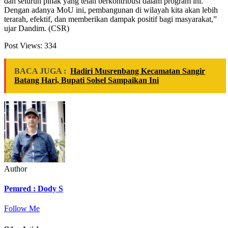
dan seluruh pihak yang telah berkontribusi dalam program ini.
Dengan adanya MoU ini, pembangunan di wilayah kita akan lebih
terarah, efektif, dan memberikan dampak positif bagi masyarakat,”
ujar Dandim. (CSR)
Post Views:
334
BACA JUGA :
Hadiri Musrenbang Kecamatan Sangir
Batang Hari, Bupati Solsel Sampaikan Ini
Author
Pemred : Dody S
Follow Me