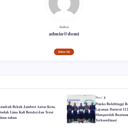
Author
admin@domi
Follow Me
Next
Pemko Bukittinggi R
akumbuh Bekuk Jambret Antar Kota,
Layanan Darurat 112
udah Lima Kali Beraksi dan Teror
Memperoleh Bantuan
ahun-tahun
Terkoordinasi