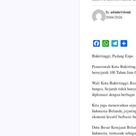
admin@domi
By
20/06/2026
F
W
T
S
a
h
e
h
Bukittinggi, Padang Expo
c
a
l
a
e
t
e
r
Pemerintah Kota Bukittin
b
s
g
e
bersejarah 100 Tahun Jam G
o
A
r
Wali Kota Bukittinggi, Ra
o
p
a
bangsa. Sejarah tidak hany
k
p
m
diplomasi dengan berbagai
Kita juga menawarkan sejum
Indonesia-Belanda, jejarin
ekonomi kreatif berbasis bu
Duta Besar Kerajaan Belan
Indonesia, termasuk sebaga