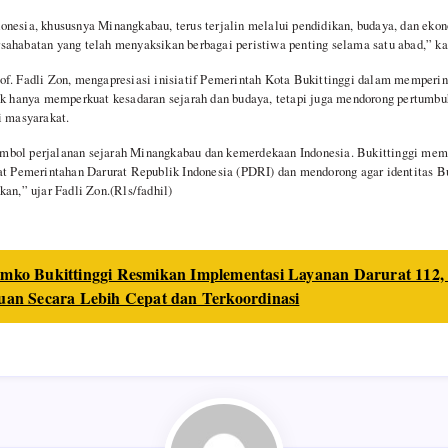
nesia, khususnya Minangkabau, terus terjalin melalui pendidikan, budaya, dan eko
ahabatan yang telah menyaksikan berbagai peristiwa penting selama satu abad,” ka
of. Fadli Zon, mengapresiasi inisiatif Pemerintah Kota Bukittinggi dalam memperi
ak hanya memperkuat kesadaran sejarah dan budaya, tetapi juga mendorong pertumbu
i masyarakat.
bol perjalanan sejarah Minangkabau dan kemerdekaan Indonesia. Bukittinggi memil
at Pemerintahan Darurat Republik Indonesia (PDRI) dan mendorong agar identitas B
kan,” ujar Fadli Zon.(Rls/fadhil)
mko Bukittinggi Resmikan Implementasi Layanan Darurat 112,
an Secara Lebih Cepat dan Terkoordinasi