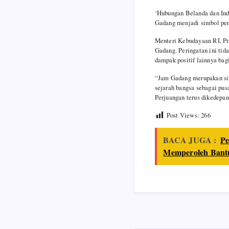
‘Hubungan Belanda dan Indo
Gadang menjadi simbol pers
Menteri Kebudayaan RI, Pr
Gadang. Peringatan ini tid
dampak positif lainnya bag
“Jam Gadang merupakan sim
sejarah bangsa sebagai pus
Perjuangan terus dikedepan
Post Views:
266
BACA JUGA :
Pe
Memperoleh Bantu