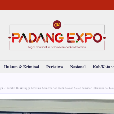
Padang
Tegas
dan
Expo
Santun
Memberikan
Informasi
Hukum & Kriminal
Peristiwa
Nasional
Kab/Kota
ggi
Pemko Bukittinggi Bersama Kementerian Kebudayaan Gelar Seminar Internasional Dalam Rang
/