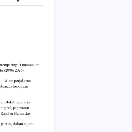
ka memperingati momentum
tu (20/06-2026).
at dalam perjalanan
embangun hubungan
rah Bukittinggi dan
digital, penguatan
ar Ramlan Nurmatias.
 penting dalam sejarah