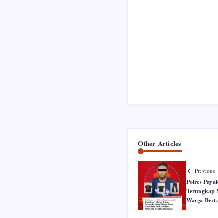
Other Articles
Previous
Polres Pay
Terungkap S
Warga Bert