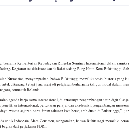
ggi bersama Kementerian Kebudayaan RI, gelar Seminar Internasional dalam rang
adang. Kegiatan ini dilaksanakan di Balai sidang Bung Hatta Kota Bukittinggi, Sab
mlan Nurmatias, menyampaikan, bahwa Bukittinggi memiliki posisi historis yang ku
a untuk dikenang, tetapi juga menjadi pelajaran berharga sekaligus modal dalam m
 negara, termasuk Belanda.
lah agenda kerja sama internasional, di antaranya pengembangan arsip digital seja
g penelitian internasional, pertukaran pelajar dan akademisi, pengembangan museum 
daya, wisata sejarah, serta forum tahunan kota bersejarah dunia di Bukittinggi,” uj
da untuk Indonesia, Marc Gerritsen, mengatakan, bahwa Bukittinggi memiliki peran
i bagian dari perjalanan PDRI.