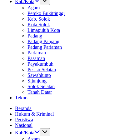
Kab/Kota
Agam
Pemko Bukittinggi
Kab. Solok
Kota Solok
Limapuluh Kota
Padang
Padang Panjang
Padang Pariaman
Pariaman
Pasaman
Payakumbuh
Pesisir Selatan
Sawahlunto
Sijunjung
Solok Selatan
Tanah Datar
Tekno
Beranda
Hukum & Kriminal
Peristiwa
Nasional
Kab/Kota
Agam