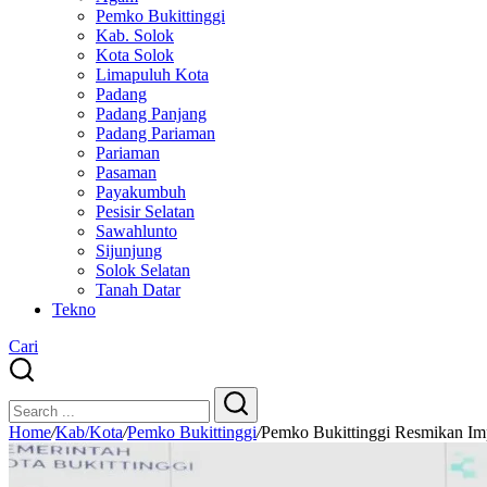
Pemko Bukittinggi
Kab. Solok
Kota Solok
Limapuluh Kota
Padang
Padang Panjang
Padang Pariaman
Pariaman
Pasaman
Payakumbuh
Pesisir Selatan
Sawahlunto
Sijunjung
Solok Selatan
Tanah Datar
Tekno
Cari
Close
Search
Search
Home
/
Kab/Kota
/
Pemko Bukittinggi
/
Pemko Bukittinggi Resmikan Imp