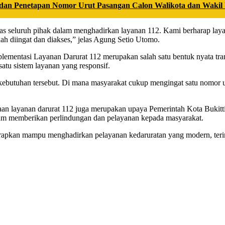
dan Penetapan Nomor Urut Pasangan Calon Walikota dan Wakil 
s seluruh pihak dalam menghadirkan layanan 112. Kami berharap layana
ah diingat dan diakses,” jelas Agung Setio Utomo.
ementasi Layanan Darurat 112 merupakan salah satu bentuk nyata tran
satu sistem layanan yang responsif.
s kebutuhan tersebut. Di mana masyarakat cukup mengingat satu nomor
an layanan darurat 112 juga merupakan upaya Pemerintah Kota Bukitt
alam memberikan perlindungan dan pelayanan kepada masyarakat.
pkan mampu menghadirkan pelayanan kedaruratan yang modern, terintegr