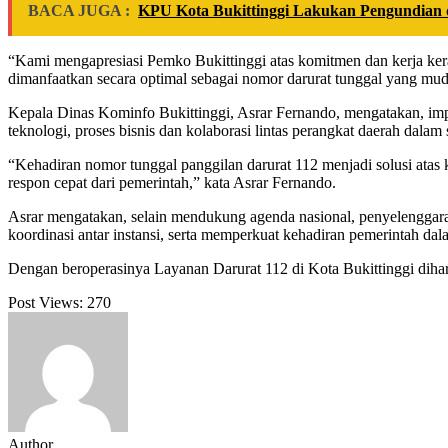
BACA JUGA :
KPU Kota Bukittinggi Lakukan Pengundian 
“Kami mengapresiasi Pemko Bukittinggi atas komitmen dan kerja kera
dimanfaatkan secara optimal sebagai nomor darurat tunggal yang mud
Kepala Dinas Kominfo Bukittinggi, Asrar Fernando, mengatakan, impl
teknologi, proses bisnis dan kolaborasi lintas perangkat daerah dalam 
“Kehadiran nomor tunggal panggilan darurat 112 menjadi solusi ata
respon cepat dari pemerintah,” kata Asrar Fernando.
Asrar mengatakan, selain mendukung agenda nasional, penyelenggara
koordinasi antar instansi, serta memperkuat kehadiran pemerintah d
Dengan beroperasinya Layanan Darurat 112 di Kota Bukittinggi dihara
Post Views:
270
Author