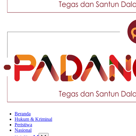
Tegas
dan
Santun
Memberikan
Informasi
Tegas
Beranda
dan
Hukum & Kriminal
Santun
Peristiwa
Memberikan
Nasional
Informasi