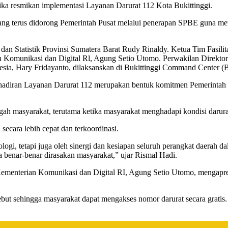
ika resmikan implementasi Layanan Darurat 112 Kota Bukittinggi.
yang terus didorong Pemerintah Pusat melalui penerapan SPBE guna mewu
 dan Statistik Provinsi Sumatera Barat Rudy Rinaldy. Ketua Tim Fasi
rian Komunikasi dan Digital Rl, Agung Setio Utomo. Perwakilan Direkt
esia, Hary Fridayanto, dilaksanskan di Bukittinggi Command Center (
ehadiran Layanan Darurat 112 merupakan bentuk komitmen Pemerintah
engah masyarakat, terutama ketika masyarakat menghadapi kondisi dar
ecara lebih cepat dan terkoordinasi.
ogi, tetapi juga oleh sinergi dan kesiapan seluruh perangkat daerah d
 benar-benar dirasakan masyarakat,” ujar Rismal Hadi.
l Kementerian Komunikasi dan Digital RI, Agung Setio Utomo, mengapr
ebut sehingga masyarakat dapat mengakses nomor darurat secara gratis. 