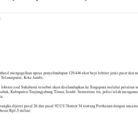
S
rhasil mengagalkan upaya penyelundupan 129.446 ekor bayi lobster jenis pasir dan 
 Telanaipurai, Kota Jambi.
lobster asal Sukabumi tersebut akan diselundupkan ke Singapura melalui perairan 
sabak, Kabupaten Tanjungjabung Timur, Jambi. Sementara itu, polisi telah mengama
ka.
ersangka dijerat pasal 26 dan pasal 92 UU Nomor 34 tentang Perikanan dengan ancam
besar Rp1,5 miliar.