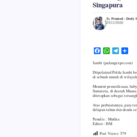
Singapura
Pemred : Dody 
By
25/12/2020
F
W
T
S
a
h
e
h
Jambi (padangexpo.com)
c
a
l
a
e
t
e
r
Ditpolairud Polda Jambi be
di sebuah rumah di wilayah
b
s
g
e
o
A
r
Menurut pemeriksaan, baby 
o
p
a
Sumatera, di daerah Muara
ditetapkan sebagai tersang
k
p
m
Atas perbuatannya, para t
delapan tahun dan denda se
Penulis : Muthia
Editor : HM
Post Views:
579