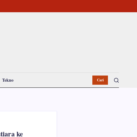
Tekno
Cari
tiara ke