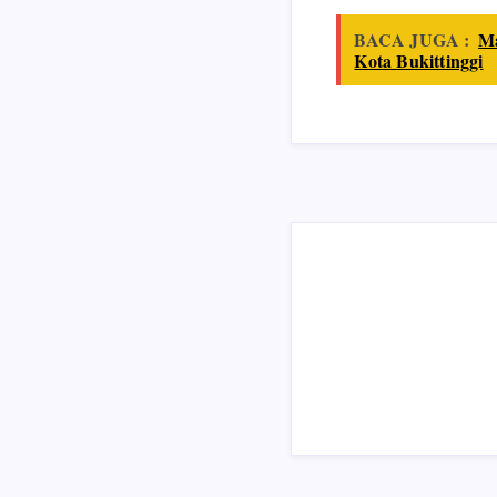
BACA JUGA :
Ma
Kota Bukittinggi