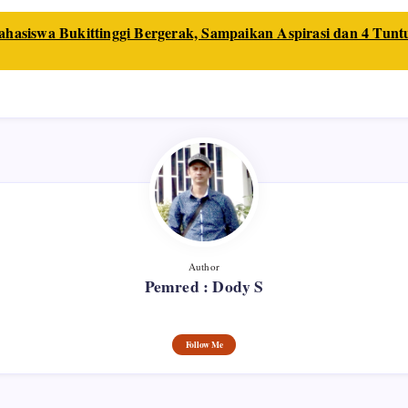
hasiswa Bukittinggi Bergerak, Sampaikan Aspirasi dan 4 Tu
Author
Pemred : Dody S
Follow Me