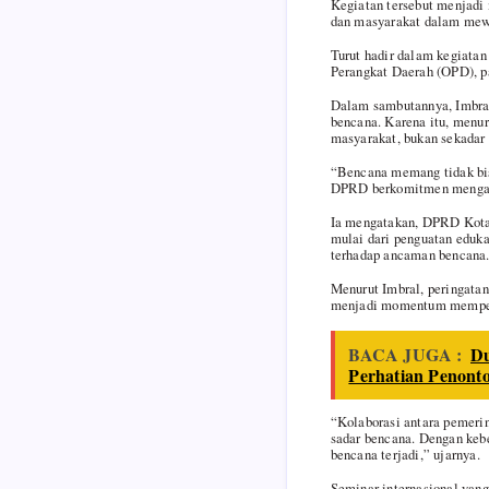
Kegiatan tersebut menjadi
dan masyarakat dalam mew
Turut hadir dalam kegiata
Perangkat Daerah (OPD), pa
Dalam sambutannya, Imbra
bencana. Karena itu, menur
masyarakat, bukan sekadar 
“Bencana memang tidak bis
DPRD berkomitmen mengawal
Ia mengatakan, DPRD Kota 
mulai dari penguatan eduka
terhadap ancaman bencana
Menurut Imbral, peringatan
menjadi momentum memperk
BACA JUGA :
Du
Perhatian Penont
“Kolaborasi antara pemeri
sadar bencana. Dengan keb
bencana terjadi,” ujarnya.
Seminar internasional yang