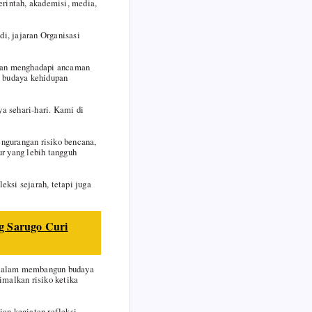
rintah, akademisi, media,
i, jajaran Organisasi
aan menghadapi ancaman
i budaya kehidupan
a sehari-hari. Kami di
ngurangan risiko bencana,
r yang lebih tangguh
ksi sejarah, tetapi juga
g Sarugo Curi
i dalam membangun budaya
malkan risiko ketika
an kegiatan refleksi