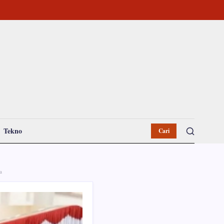
Tekno
Cari
a