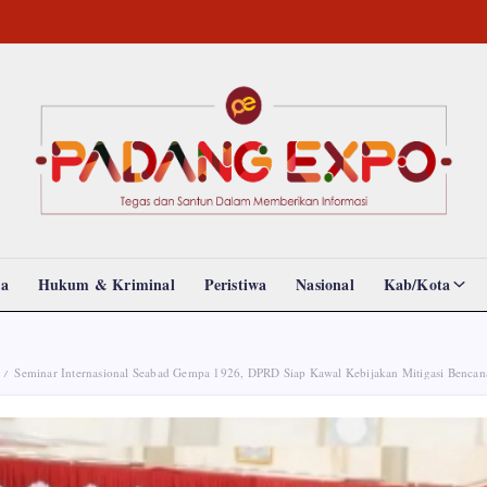
Padang
Tegas
dan
Expo
Santun
Memberikan
Informasi
da
Hukum & Kriminal
Peristiwa
Nasional
Kab/Kota
Seminar Internasional Seabad Gempa 1926, DPRD Siap Kawal Kebijakan Mitigasi Bencan
/