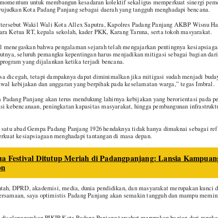
 momentum untuk membangun kesadaran kolektif sekaligus memperkuat sinergi peme
ujudkan Kota Padang Panjang sebagai daerah yang tangguh menghadapi bencana.
n tersebut Wakil Wali Kota Allex Saputra, Kapolres Padang Panjang AKBP Wisnu Had
ra Ketua RT, kepala sekolah, kader PKK, Karang Taruna, serta tokoh masyarakat.
l menegaskan bahwa pengalaman sejarah telah mengajarkan pentingnya kesiapsiag
utnya, seluruh pemangku kepentingan harus menjadikan mitigasi sebagai bagian dar
program yang dijalankan ketika terjadi bencana.
a dicegah, tetapi dampaknya dapat diminimalkan jika mitigasi sudah menjadi buday
 kebijakan dan anggaran yang berpihak pada keselamatan warga,” tegas Imbral.
Padang Panjang akan terus mendukung lahirnya kebijakan yang berorientasi pada pe
si kebencanaan, peningkatan kapasitas masyarakat, hingga pembangunan infrastruktu
.
 satu abad Gempa Padang Panjang 1926 hendaknya tidak hanya dimaknai sebagai refle
uat kesiapsiagaan menghadapi tantangan di masa depan.
a Festival Ditutup Meriah di Padangpanjang: Lansia Kampuan
on
ntah, DPRD, akademisi, media, dunia pendidikan, dan masyarakat merupakan kunc
ersamaan, saya optimistis Padang Panjang akan semakin tangguh dan mampu memini
 diselenggarakan PJKIP Kota Padang Panjang tersebut merupakan bagian dari rangkai