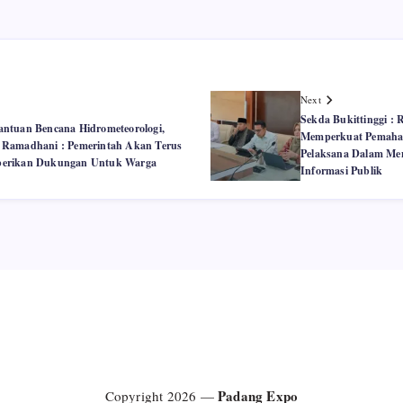
Next
Sekda Bukittinggi :
ntuan Bencana Hidrometeorologi,
Memperkuat Pemaha
 Ramadhani : Pemerintah Akan Terus
Pelaksana Dalam Men
erikan Dukungan Untuk Warga
Informasi Publik
Padang Expo
Copyright 2026 —