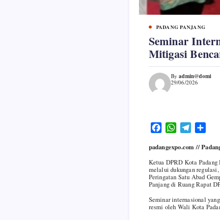
PADANG PANJANG
Seminar Inter
Mitigasi Benc
admin@domi
By
29/06/2026
F
W
T
S
a
h
e
h
padangexpo.com // Padan
c
a
l
a
e
t
e
r
Ketua DPRD Kota Padang P
melalui dukungan regulasi
b
s
g
e
Peringatan Satu Abad Gemp
o
A
r
Panjang di Ruang Rapat DP
o
p
a
Seminar internasional yan
k
p
m
resmi oleh Wali Kota Padan