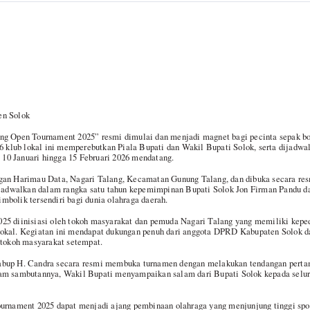
en Solok
ng Open Tournament 2025” resmi dimulai dan menjadi magnet bagi pecinta sepak bo
26 klub lokal ini memperebutkan Piala Bupati dan Wakil Bupati Solok, serta dijadw
i 10 Januari hingga 15 Februari 2026 mendatang.
gan Harimau Data, Nagari Talang, Kecamatan Gunung Talang, dan dibuka secara res
dijadwalkan dalam rangka satu tahun kepemimpinan Bupati Solok Jon Firman Pandu d
bolik tersendiri bagi dunia olahraga daerah.
25 diinisiasi oleh tokoh masyarakat dan pemuda Nagari Talang yang memiliki kepe
okal. Kegiatan ini mendapat dukungan penuh dari anggota DPRD Kabupaten Solok 
 tokoh masyarakat setempat.
abup H. Candra secara resmi membuka turnamen dengan melakukan tendangan perta
am sambutannya, Wakil Bupati menyampaikan salam dari Bupati Solok kepada selur
urnament 2025 dapat menjadi ajang pembinaan olahraga yang menjunjung tinggi spor