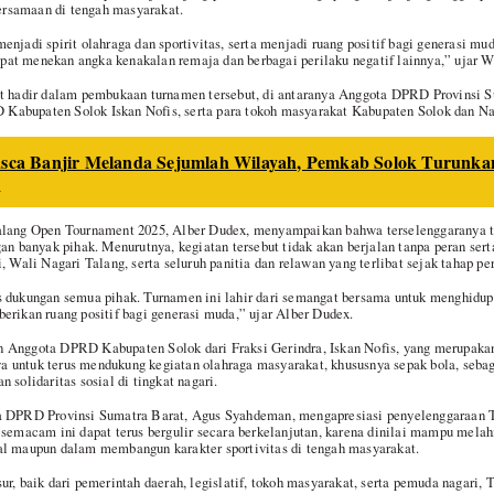
rsamaan di tengah masyarakat.
enjadi spirit olahraga dan sportivitas, serta menjadi ruang positif bagi generasi m
dapat menekan angka kenakalan remaja dan berbagai perilaku negatif lainnya,” ujar W
ut hadir dalam pembukaan turnamen tersebut, di antaranya Anggota DPRD Provinsi 
abupaten Solok Iskan Nofis, serta para tokoh masyarakat Kabupaten Solok dan Na
sca Banjir Melanda Sejumlah Wilayah, Pemkab Solok Turunka
n
alang Open Tournament 2025, Alber Dudex, menyampaikan bahwa terselenggaranya 
gan banyak pihak. Menurutnya, kegiatan tersebut tidak akan berjalan tanpa peran sert
, Wali Nagari Talang, serta seluruh panitia dan relawan yang terlibat sejak tahap p
s dukungan semua pihak. Turnamen ini lahir dari semangat bersama untuk menghidu
erikan ruang positif bagi generasi muda,” ujar Alber Dudex.
 Anggota DPRD Kabupaten Solok dari Fraksi Gerindra, Iskan Nofis, yang merupakan 
 untuk terus mendukung kegiatan olahraga masyarakat, khususnya sepak bola, seba
 solidaritas sosial di tingkat nagari.
ta DPRD Provinsi Sumatra Barat, Agus Syahdeman, mengapresiasi penyelenggaraan
semacam ini dapat terus bergulir secara berkelanjutan, karena dinilai mampu melahir
al maupun dalam membangun karakter sportivitas di tengah masyarakat.
ur, baik dari pemerintah daerah, legislatif, tokoh masyarakat, serta pemuda nagari