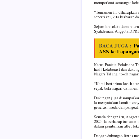
memperkuat semangat kebe
“Turnamen ini diharapkan m
seperti ini, kita berharap 
Sejumlah tokoh daerah tur
Syahdeman, Anggota DPRD K
BACA JUGA :
Pa
ASN ke Lapanga
Ketua Panitia Pelaksana T
hasil kolaborasi dan dukun
Nagari Talang, tokoh nagari
“Kami berterima kasih ata
sepak bola nagari dan memb
Dukungan juga disampaikan
Ia menyatakan komitmennya
generasi muda dan penguatan
Senada dengan itu, Anggo
2025. Ia berharap turnamen 
dalam pembinaan atlet lok
Dengan dukungan lintas uns