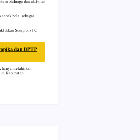
stem olahraga dan aktivitas
 sepak bola, sebagai
aklukkan Scorpions FC
Tropika dan BPTP
k hanya melahirkan
a di Kabupaten