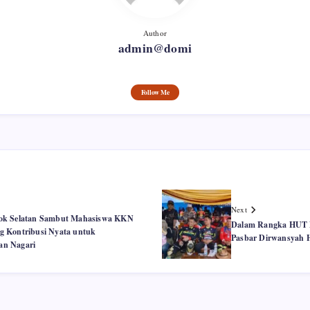
Author
admin@domi
Follow Me
Next
ok Selatan Sambut Mahasiswa KKN
Dalam Rangka HUT 
g Kontribusi Nyata untuk
Pasbar Dirwansyah 
n Nagari