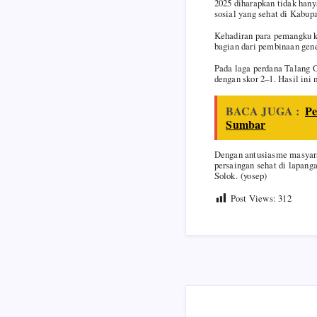
2025 diharapkan tidak hany
sosial yang sehat di Kabup
Kehadiran para pemangku k
bagian dari pembinaan gener
Pada laga perdana Talang 
dengan skor 2–1. Hasil ini
BACA JUGA :
Pe
Sumbar
Dengan antusiasme masyara
persaingan sehat di lapang
Solok. (yosep)
Post Views:
312