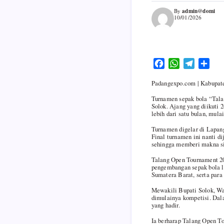
admin@domi
By
10/01/2026
F
W
T
S
a
h
e
h
Padangexpo.com | Kabupat
c
a
l
a
e
t
e
r
Turnamen sepak bola “Tala
Solok. Ajang yang diikuti 
b
s
g
e
lebih dari satu bulan, mula
o
A
r
o
p
a
Turnamen digelar di Lapan
Final turnamen ini nanti 
k
p
m
sehingga memberi makna sim
Talang Open Tournament 20
pengembangan sepak bola l
Sumatera Barat, serta para
Mewakili Bupati Solok, W
dimulainya kompetisi. Dal
yang hadir.
Ia berharap Talang Open To