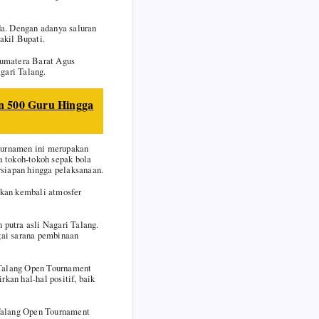
uda. Dengan adanya saluran
akil Bupati.
Sumatera Barat Agus
gari Talang.
n 500 Guru Hingga
turnamen ini merupakan
a tokoh-tokoh sepak bola
ersiapan hingga pelaksanaan.
pkan kembali atmosfer
putra asli Nagari Talang.
gai sarana pembinaan
 Talang Open Tournament
kan hal-hal positif, baik
, Talang Open Tournament