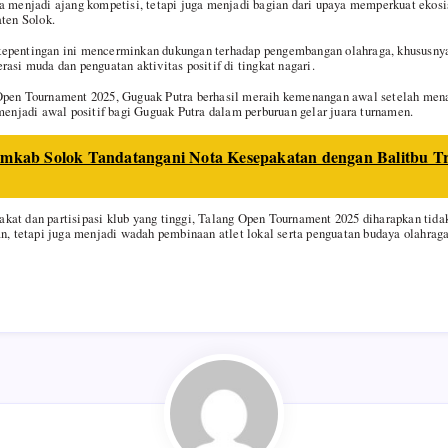
a menjadi ajang kompetisi, tetapi juga menjadi bagian dari upaya memperkuat ekosi
aten Solok.
epentingan ini mencerminkan dukungan terhadap pengembangan olahraga, khususnya
asi muda dan penguatan aktivitas positif di tingkat nagari.
Open Tournament 2025, Guguak Putra berhasil meraih kemenangan awal setelah men
 menjadi awal positif bagi Guguak Putra dalam perburuan gelar juara turnamen.
mkab Solok Tandatangani Nota Kesepakatan dengan Balitbu 
kat dan partisipasi klub yang tinggi, Talang Open Tournament 2025 diharapkan tida
an, tetapi juga menjadi wadah pembinaan atlet lokal serta penguatan budaya olahrag