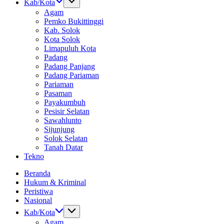
Kab/Kota
Agam
Pemko Bukittinggi
Kab. Solok
Kota Solok
Limapuluh Kota
Padang
Padang Panjang
Padang Pariaman
Pariaman
Pasaman
Payakumbuh
Pesisir Selatan
Sawahlunto
Sijunjung
Solok Selatan
Tanah Datar
Tekno
Beranda
Hukum & Kriminal
Peristiwa
Nasional
Kab/Kota
Agam