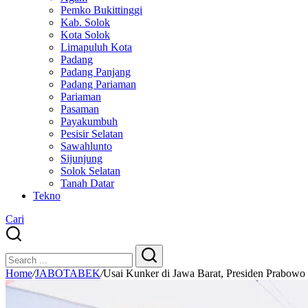
Pemko Bukittinggi
Kab. Solok
Kota Solok
Limapuluh Kota
Padang
Padang Panjang
Padang Pariaman
Pariaman
Pasaman
Payakumbuh
Pesisir Selatan
Sawahlunto
Sijunjung
Solok Selatan
Tanah Datar
Tekno
Cari
Close
Search
Search
Home
/
JABOTABEK
/
Usai Kunker di Jawa Barat, Presiden Prabowo