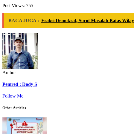
Post Views:
755
BACA JUGA :
Fraksi Demokrat, Sorot Masalah Batas Wila
Author
Pemred : Dody S
Follow Me
Other Articles