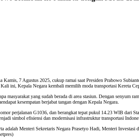
Kamis, 7 Agustus 2025, cukup ramai saat Presiden Prabowo Subianto 
 Kali ini, Kepala Negara kembali memilih moda transportasi Kereta Ce
pa masyarakat yang sudah berada di area stasiun. Dengan senyum ra
endapat kesempatan berjabat tangan dengan Kepala Negara.
or perjalanan G1036, dan berangkat tepat pukul 14.23 WIB dari Stas
njadi simbol efisiensi dan modernisasi infrastruktur transportasi Indo
adalah Menteri Sekretaris Negara Prasetyo Hadi, Menteri Investasi da
etpres)