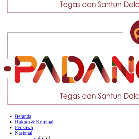
Tegas
dan
Santun
Memberikan
Informasi
Tegas
Beranda
dan
Hukum & Kriminal
Santun
Peristiwa
Memberikan
Nasional
Informasi