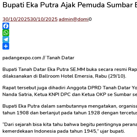
Bupati Eka Putra Ajak Pemuda Sumbar 
30/10/2025
30/10/2025
admin@domi
0
Facebook
WhatsApp
Telegram
Share
padangexpo.com // Tanah Datar
Bupati Tanah Datar Eka Putra SE.MM buka secara resmi Ra
dilaksanakan di Ballroom Hotel Emersia, Rabu (29/10).
Rapat tersebut juga dihadiri Anggota DPRD Tanah Datar Y
Nanda Satria, Ketua KNPI DPC dan Ketua OKP se Sumbar se
Bupati Eka Putra dalam sambutannya mengatakan, organisa
tahun 1908 dan berlanjut pada tahun 1928 dengan tercet
“Dari sejarah bisa kita tahu bahwa begitu pentingnya pe
kemerdekaan Indonesia pada tahun 1945,” ujar bupati.