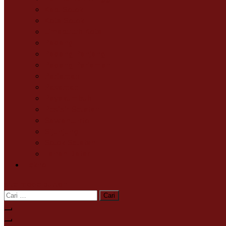
Kab. Solok
Kota Solok
Limapuluh Kota
Padang
Padang Panjang
Padang Pariaman
Pariaman
Pasaman
Payakumbuh
Pesisir Selatan
Sawahlunto
Sijunjung
Solok Selatan
Tanah Datar
Tekno
site mode button
Cari
untuk: