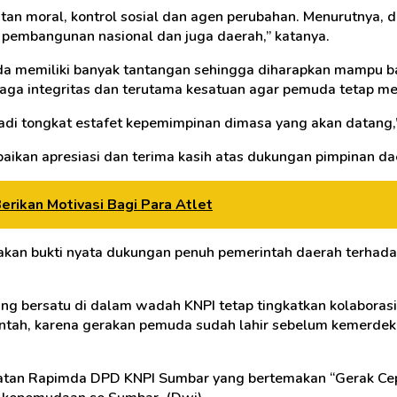
 moral, kontrol sosial dan agen perubahan. Menurutnya, dilih
 pembangunan nasional dan juga daerah,” katanya.
emuda memiliki banyak tantangan sehingga diharapkan mampu 
ga integritas dan terutama kesatuan agar pemuda tetap me
adi tongkat estafet kepemimpinan dimasa yang akan datang,
ikan apresiasi dan terima kasih atas dukungan pimpinan 
erikan Motivasi Bagi Para Atlet
pakan bukti nyata dukungan penuh pemerintah daerah terhad
ng bersatu di dalam wadah KNPI tetap tingkatkan kolaborasi
intah, karena gerakan pemuda sudah lahir sebelum kemerdek
iatan Rapimda DPD KNPI Sumbar yang bertemakan “Gerak Cepa