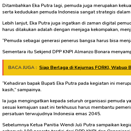
Ditambahkan Eka Putra lagi, pemuda juga merupakan kekuatan
serta kedudukan pemuda Indonesia sangat strategis dalam
Lebih lanjut, Eka Putra juga ingatkan di zaman digital p
harus dilakukan adalah dengan menjaga kekompakan, menja
“Pemuda sebagai generasi penerus bangsa harus bisa menj
Sementara itu Sekjend DPP KNPI Almanzo Bonara menyampa
BACA JUGA :
Siap Berlaga di Kejurnas FORKI, Wabup B
“Kehadiran bapak Bupati Eka Putra pada kegiatan ini meru
kasih,” sampainya.
Ia juga mengingatkan kepada seluruh organisasi pemuda ya
sesuai kemajuan saat ini terkhusus harus membantu pemer
persatuan terwujudnya Indonesia emas 2045.
Sebelumnya Ketua Panitia Wendi Juli Putra sampaikan keg