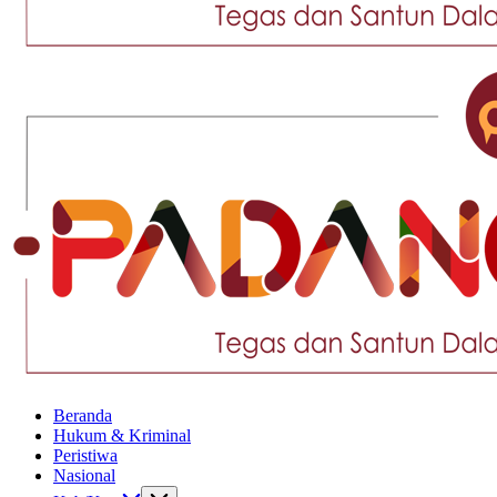
Tegas
dan
Santun
Memberikan
Informasi
Tegas
Beranda
dan
Hukum & Kriminal
Santun
Peristiwa
Memberikan
Nasional
Informasi