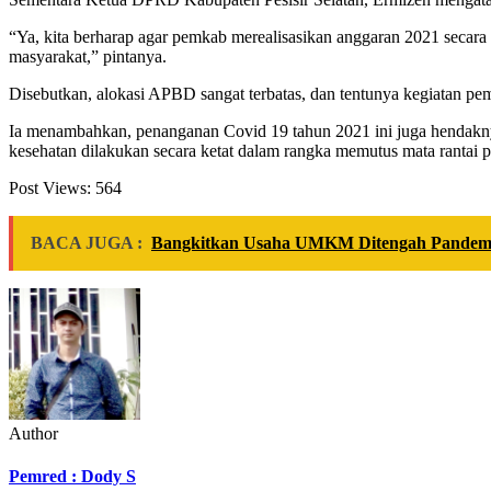
“Ya, kita berharap agar pemkab merealisasikan anggaran 2021 secara
masyarakat,” pintanya.
Disebutkan, alokasi APBD sangat terbatas, dan tentunya kegiatan pe
Ia menambahkan, penanganan Covid 19 tahun 2021 ini juga hendakny
kesehatan dilakukan secara ketat dalam rangka memutus mata rantai 
Post Views:
564
BACA JUGA :
Bangkitkan Usaha UMKM Ditengah Pandemi, 
Author
Pemred : Dody S