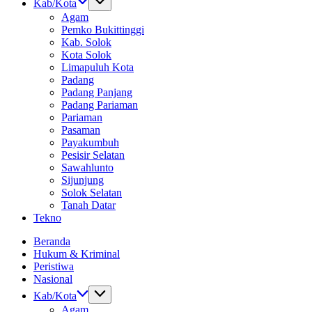
Kab/Kota
Agam
Pemko Bukittinggi
Kab. Solok
Kota Solok
Limapuluh Kota
Padang
Padang Panjang
Padang Pariaman
Pariaman
Pasaman
Payakumbuh
Pesisir Selatan
Sawahlunto
Sijunjung
Solok Selatan
Tanah Datar
Tekno
Beranda
Hukum & Kriminal
Peristiwa
Nasional
Kab/Kota
Agam