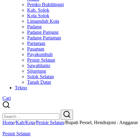
Pemko Bukittinggi
Kab. Solok
Kota Solok
Limapuluh Kota
Padang
Padang Panjang
Padang Pariaman
Pariaman
Pasaman
Payakumbuh
Pesisir Selatan
Sawahlunto
Sijunjung
Solok Selatan
Tanah Datar
Tekno
Cari
Close
Search
Search
Home
/
Kab/Kota
/
Pesisir Selatan
/
Bupati Pessel, Hendrajoni : Angga
Pesisir Selatan