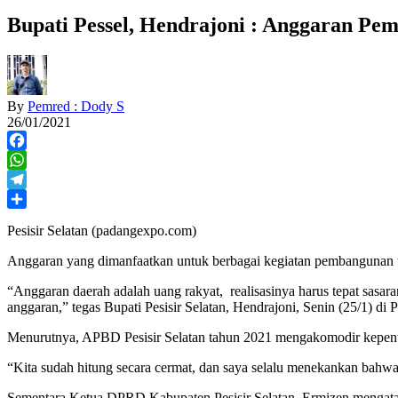
Bupati Pessel, Hendrajoni : Anggaran P
By
Pemred : Dody S
26/01/2021
Facebook
WhatsApp
Telegram
Share
Pesisir Selatan (padangexpo.com)
Anggaran yang dimanfaatkan untuk berbagai kegiatan pembangunan ta
“Anggaran daerah adalah uang rakyat, realisasinya harus tepat sasa
anggaran,” tegas Bupati Pesisir Selatan, Hendrajoni, Senin (25/1) di 
Menurutnya, APBD Pesisir Selatan tahun 2021 mengakomodir kepenti
“Kita sudah hitung secara cermat, dan saya selalu menekankan bahwa
Sementara Ketua DPRD Kabupaten Pesisir Selatan, Ermizen mengatak