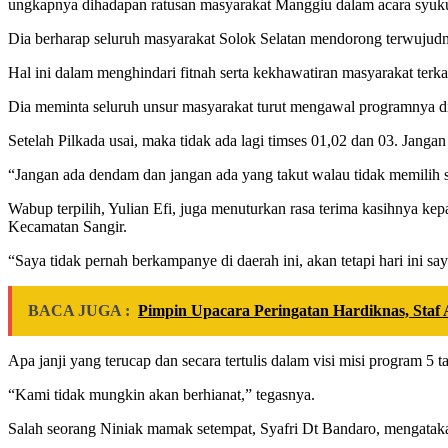
ungkapnya dihadapan ratusan masyarakat Manggiu dalam acara syukura
Dia berharap seluruh masyarakat Solok Selatan mendorong terwujudny
Hal ini dalam menghindari fitnah serta kekhawatiran masyarakat ter
Dia meminta seluruh unsur masyarakat turut mengawal programnya di
Setelah Pilkada usai, maka tidak ada lagi timses 01,02 dan 03. Janga
“Jangan ada dendam dan jangan ada yang takut walau tidak memilih s
Wabup terpilih, Yulian Efi, juga menuturkan rasa terima kasihnya
Kecamatan Sangir.
“Saya tidak pernah berkampanye di daerah ini, akan tetapi hari ini 
BACA JUGA :
Pimpin Upacara Peringatan Hardiknas, Staf 
Apa janji yang terucap dan secara tertulis dalam visi misi program 5 
“Kami tidak mungkin akan berhianat,” tegasnya.
Salah seorang Niniak mamak setempat, Syafri Dt Bandaro, mengatakan