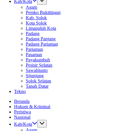
Kab/Kota
Agam
Pemko Bukittinggi
Kab. Solok
Kota Solok
Limapuluh Kota
Padang
Padang Panjang
Padang Pariaman
Pariaman
Pasaman
Payakumbuh
Pesisir Selatan
Sawahlunto
Sijunjung
Solok Selatan
Tanah Datar
Tekno
Beranda
Hukum & Kriminal
Peristiwa
Nasional
Kab/Kota
Agam