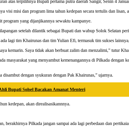
n atas terpilihnya Bupati pertama putra daerah Sangir, Senin 4 Janua
a visi misi dan program lima tahun kedepan secara tertulis dan lisan
kait program yang dijanjikannya sewaktu kampanye.
lapangan setelah dilantik sebagai Bupati dan wabup Solok Selatan per
n ada lagi tim Khairunas dan tim Yulian Efi, termasuk tim sukses lainn
aya kemarin. Saya tidak akan berbuat zalim dan menzalimi,” tutur Kha
 kepada masyarakat yang menyambut kemenangannya di Pilkada dengan 
saya disambut dengan syukuran dengan Pak Khairunas,” ujarnya.
Ahli Bupati Solsel Bacakan Amanat Menteri
tahun kedepan, akan direalisasikannnya.
, berakhirnya Pilkada jangan sampai ada lagi perbedaan dan pertikai