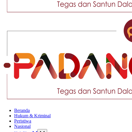
Tegas
dan
Santun
Memberikan
Informasi
Tegas
Beranda
dan
Hukum & Kriminal
Santun
Peristiwa
Memberikan
Nasional
Informasi