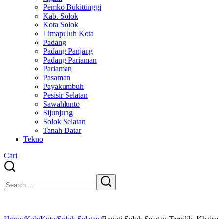
Pemko Bukittinggi
Kab. Solok
Kota Solok
Limapuluh Kota
Padang
Padang Panjang
Padang Pariaman
Pariaman
Pasaman
Payakumbuh
Pesisir Selatan
Sawahlunto
Sijunjung
Solok Selatan
Tanah Datar
Tekno
Cari
Close
Search
Search
Home
/
Kab/Kota
/
Solok Selatan
/
Bupati Solok Selatan Terpilih, Khair