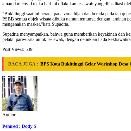
aman dari covid maka hari ini dilakukan tes swab yang difasilitasi ol
“Bukittinggi saat ini berada pada zona hijau dan berada pada tahap 
PSBB semua objek wisata dibuka namun tentunya dengan jaminan penera
mengenakan masker,”kata Supadria.
Supadria menyampaikan, bahwa guna memberikan keyakinan dan kenya
pelaku pariwisata untuk tes swab, dengan demikian tiada kekhawatira
Post Views:
539
BACA JUGA :
BPS Kota Bukittinggi Gelar Workshop Desa C
Author
Pemred : Dody S