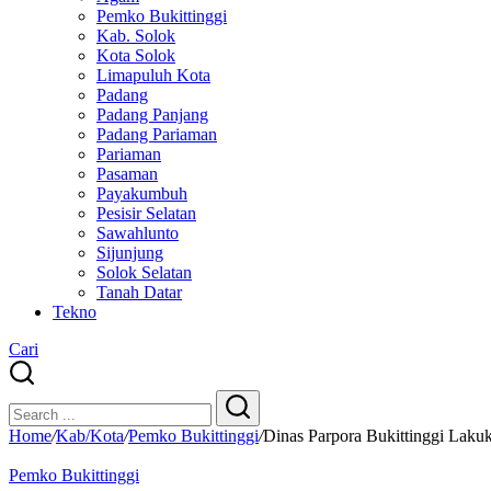
Pemko Bukittinggi
Kab. Solok
Kota Solok
Limapuluh Kota
Padang
Padang Panjang
Padang Pariaman
Pariaman
Pasaman
Payakumbuh
Pesisir Selatan
Sawahlunto
Sijunjung
Solok Selatan
Tanah Datar
Tekno
Cari
Close
Search
Search
Home
/
Kab/Kota
/
Pemko Bukittinggi
/
Dinas Parpora Bukittinggi Lak
Pemko Bukittinggi