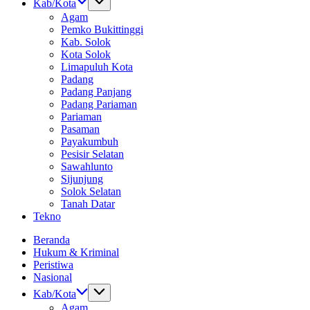
Kab/Kota
Agam
Pemko Bukittinggi
Kab. Solok
Kota Solok
Limapuluh Kota
Padang
Padang Panjang
Padang Pariaman
Pariaman
Pasaman
Payakumbuh
Pesisir Selatan
Sawahlunto
Sijunjung
Solok Selatan
Tanah Datar
Tekno
Beranda
Hukum & Kriminal
Peristiwa
Nasional
Kab/Kota
Agam