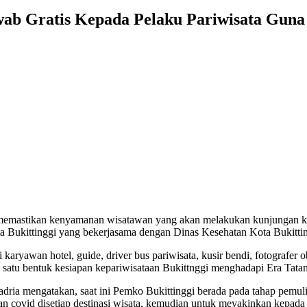
Swab Gratis Kepada Pelaku Pariwisata G
memastikan kenyamanan wisatawan yang akan melakukan kunjungan ke 
a Bukittinggi yang bekerjasama dengan Dinas Kesehatan Kota Bukitting
ri karyawan hotel, guide, driver bus pariwisata, kusir bendi, fotograf
ah satu bentuk kesiapan kepariwisataan Bukittnggi menghadapi Era Ta
ria mengatakan, saat ini Pemko Bukittinggi berada pada tahap pemuli
an covid disetiap destinasi wisata, kemudian untuk meyakinkan kepada