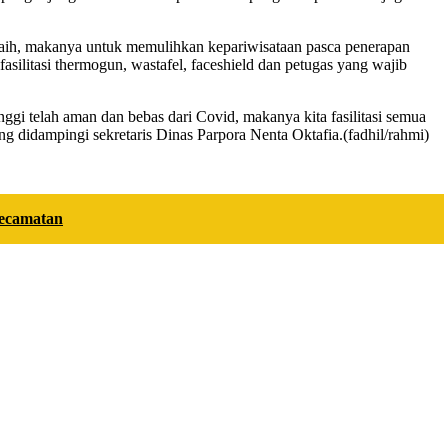
a raih, makanya untuk memulihkan kepariwisataan pasca penerapan
silitasi thermogun, wastafel, faceshield dan petugas yang wajib
 telah aman dan bebas dari Covid, makanya kita fasilitasi semua
g didampingi sekretaris Dinas Parpora Nenta Oktafia.(fadhil/rahmi)
Kecamatan