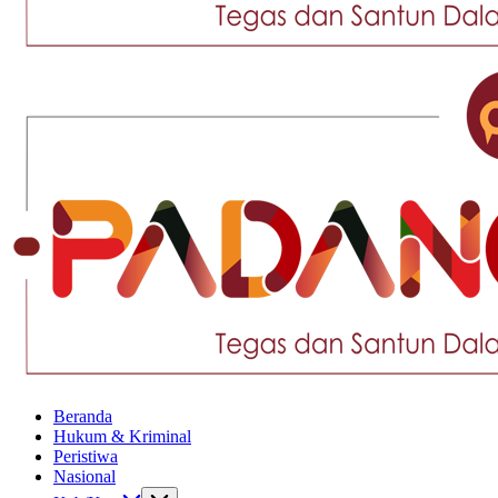
Tegas
dan
Santun
Memberikan
Informasi
Tegas
Beranda
dan
Hukum & Kriminal
Santun
Peristiwa
Memberikan
Nasional
Informasi