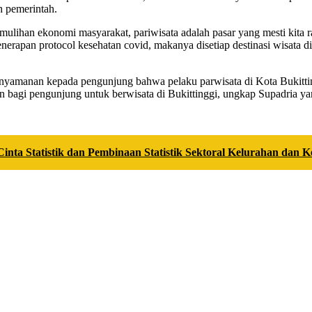
eh pemerintah.
pemulihan ekonomi masyarakat, pariwisata adalah pasar yang mesti kit
pan protocol kesehatan covid, makanya disetiap destinasi wisata difa
manan kepada pengunjung bahwa pelaku parwisata di Kota Bukittinggi
n bagi pengunjung untuk berwisata di Bukittinggi, ungkap Supadria yan
inta Statistik dan Pembinaan Statistik Sektoral Kelurahan dan 