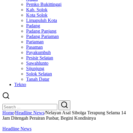
Pemko Bukittinggi
Kab. Solok
Kota Solok
Limapuluh Kota
Padang
Padang Panjang
Padang Pariaman
Pariaman
Pasaman
Payakumbuh
Pesisir Selatan
Sawahlunto
Sijunjung
Solok Selatan
Tanah Datar
Tekno
Close
Search
Search
Home
/
Headline News
/
Nelayan Asal Sibolga Terapung Selama 14
Jam Ditengah Perairan Pasbar, Begini Kondisinya
Headline News