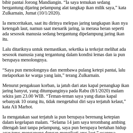
bibir pantai Jorong Mandiangin. “Ia saya temukan sedang
bergantung dijaring pelampung alat tangkap ikan milik saya,” kata
Zulkarnain, Jumat (10/1/2020).
Ia menceritakan, saat itu dirinya melepas jaring tangkapan ikan nya
ketengah laut, namun saat menarik jaring, ia merasa heran seperti
ada sesosok manusia sedang bergantung dipelampung jaring ikan
itu.
Lalu ditariknya untuk memastikan, seketika ia terkejut melihat ada
sesosok manusia yang tergantung dalam kondisi lemas dan ia pun
berupaya menolongnya.
“Saya pun menolongnya dan membawa pulang ketepi pantai, lalu
melaporkan ke warga yang lain,” terang Zulkarnain.
Menurut pengakuan korban, ia jatuh dari atas kapal penangkap ikan
jaring hanyut, yang ditumpanginya pada Rabu (8/1/2020) malam
sekira jam 23.00 WIB. “Teman-teman saya yang diatas kapal
sebanyak 10 orang itu, tidak mengetahui diri saya terjatuh kelaut,”
kata Ali Marhot.
Ia mengatakan saat terjatuh ia pun berupaya berenang ketepian
dalam kegelapan malam. “Selama 14 jam saya terombang ambing
ditengah laut tanpa pelampung, saya pun berupaya bertahan hidup
agar terus mengapung dengan mengikuti arus laut,” ucapnya.