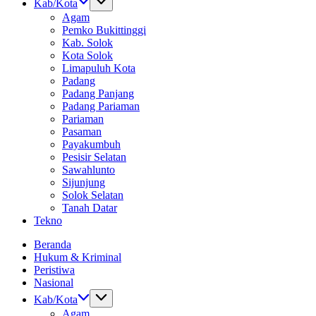
Kab/Kota
Agam
Pemko Bukittinggi
Kab. Solok
Kota Solok
Limapuluh Kota
Padang
Padang Panjang
Padang Pariaman
Pariaman
Pasaman
Payakumbuh
Pesisir Selatan
Sawahlunto
Sijunjung
Solok Selatan
Tanah Datar
Tekno
Beranda
Hukum & Kriminal
Peristiwa
Nasional
Kab/Kota
Agam