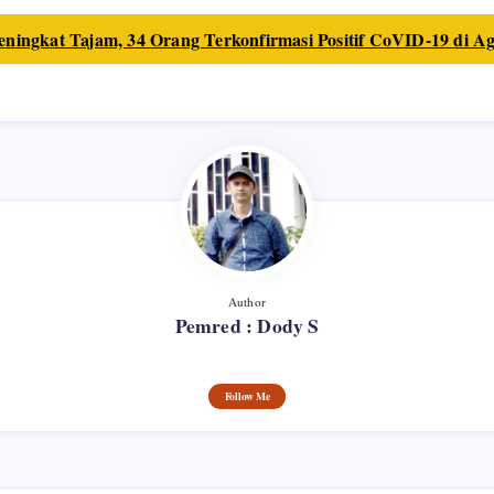
ningkat Tajam, 34 Orang Terkonfirmasi Positif CoVID-19 di A
Author
Pemred : Dody S
Follow Me