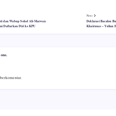
Next
ti dan Wabup Solsel Ali-Marwan
Deklarasi Bacalon Bu
mi Daftarkan Diri ke KPU
Khairunas – Yulian 
 one.
berkomentar.