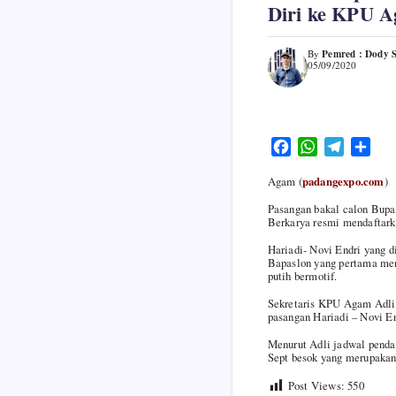
Diri ke KPU 
Pemred : Dody 
By
05/09/2020
F
W
T
S
a
h
e
h
Agam (
padangexpo.com
)
c
a
l
a
e
t
e
r
Pasangan bakal calon Bupa
Berkarya resmi mendaftark
b
s
g
e
o
A
r
Hariadi- Novi Endri yang 
o
p
a
Bapaslon yang pertama men
putih bermotif.
k
p
m
Sekretaris KPU Agam Adli 
pasangan Hariadi – Novi E
Menurut Adli jadwal pendaf
Sept besok yang merupakan
Post Views:
550