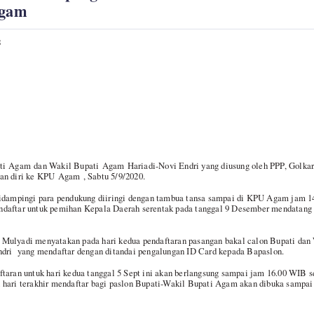
Agam
S
ti Agam dan Wakil Bupati Agam Hariadi-Novi Endri yang diusung oleh PPP, Golkar
an diri ke KPU Agam , Sabtu 5/9/2020.
didampingi para pendukung diiringi dengan tambua tansa sampai di KPU Agam jam 
daftar untuk pemihan Kepala Daerah serentak pada tanggal 9 Desember mendatang
Mulyadi menyatakan pada hari kedua pendaftaran pasangan bakal calon Bupati da
ndri yang mendaftar dengan ditandai pengalungan ID Card kepada Bapaslon.
taran untuk hari kedua tanggal 5 Sept ini akan berlangsung sampai jam 16.00 WIB s
 hari terakhir mendaftar bagi paslon Bupati-Wakil Bupati Agam akan dibuka sampa