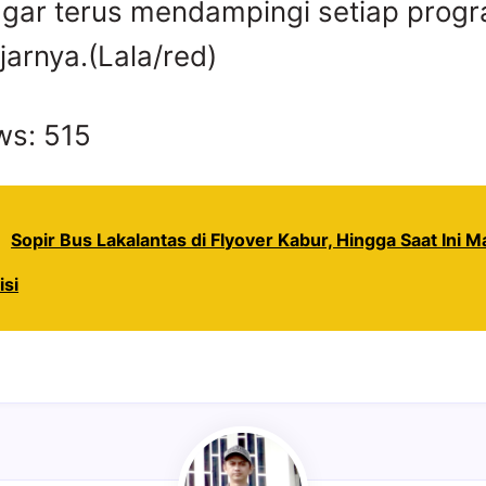
gar terus mendampingi setiap prog
jarnya.(Lala/red)
ws:
515
Sopir Bus Lakalantas di Flyover Kabur, Hingga Saat Ini 
isi