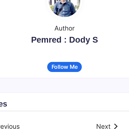
Author
Pemred : Dody S
Follow Me
es
revious
Next