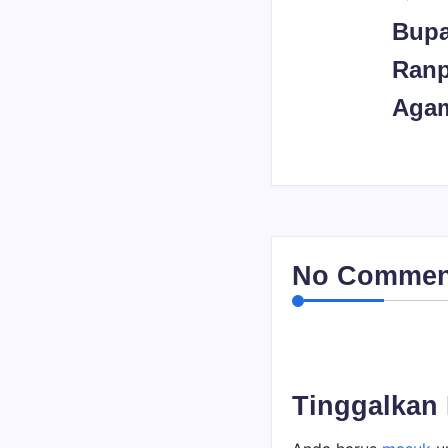
Bupa
Ranp
Aga
No Comment!
Tinggalkan