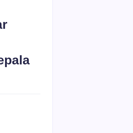
ar
epala