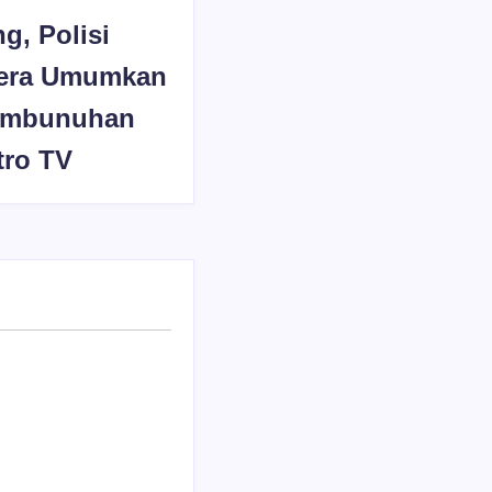
ng, Polisi
era Umumkan
embunuhan
tro TV