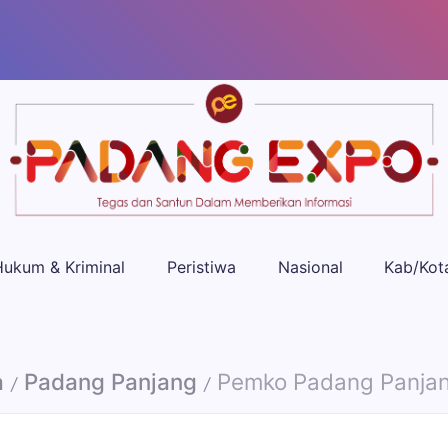
Padang
Tegas
Expo
dan
Santun
Memberikan
Informasi
Hukum & Kriminal
Peristiwa
Nasional
Kab/Kot
a
Padang Panjang
Pemko Padang Panjang Gelar Rapat Pembahasan Evaluas
/
/