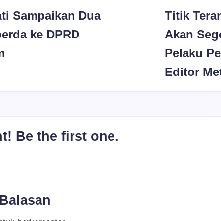
ti Sampaikan Dua
Titik Tera
erda ke DPRD
Akan Seg
m
Pelaku P
Editor Me
 Be the first one.
 Balasan