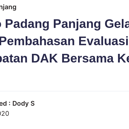
njang
 Padang Panjang Gel
 Pembahasan Evaluasi
patan DAK Bersama K
ed : Dody S
020