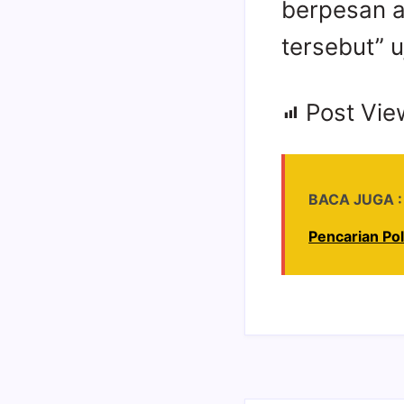
berpesan a
tersebut” u
Post Vie
BACA JUGA :
Pencarian Pol