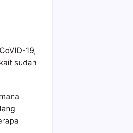
 CoVID-19,
kait sudah
h mana
dang
erapa