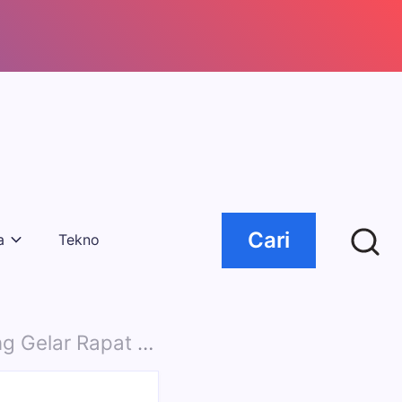
Cari
a
Tekno
i Percepatan DAK Bersama Kepala OPD