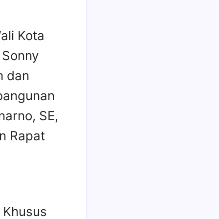
ali Kota
h Sonny
h dan
mbangunan
narno, SE,
n Rapat
i Khusus