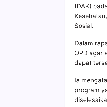
(DAK) pada 
Kesehatan,
Sosial.
Dalam rapa
OPD agar s
dapat ters
Ia mengata
program ya
diselesaik