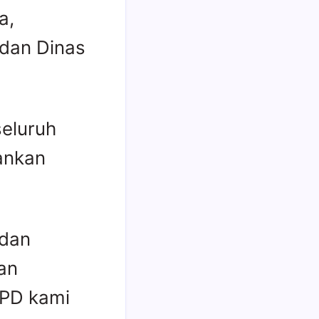
a,
 dan Dinas
seluruh
ankan
 dan
an
OPD kami