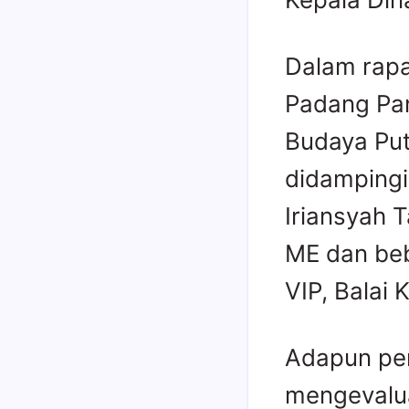
Dalam rapa
Padang Pan
Budaya Put
didampingi
Iriansyah T
ME dan beb
VIP, Balai 
Adapun per
mengevalua