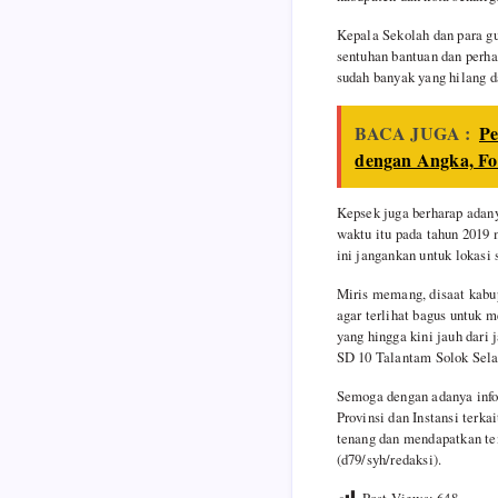
Kepala Sekolah dan para gu
sentuhan bantuan dan perha
sudah banyak yang hilang d
BACA JUGA :
Pe
dengan Angka, Fo
Kepsek juga berharap adan
waktu itu pada tahun 2019 
ini jangankan untuk lokasi
Miris memang, disaat kabu
agar terlihat bagus untuk 
yang hingga kini jauh dar
SD 10 Talantam Solok Sela
Semoga dengan adanya info
Provinsi dan Instansi terka
tenang dan mendapatkan tem
(d79/syh/redaksi).
Post Views:
648