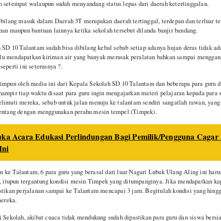
 setempat walaupun sudah menyandang status lepas dari daerah ketertinggalan.
ibilang masuk dalam Daerah 3T merupakan daerah tertinggal, terdepan dan terluar ter
nan maupun bantuan lainnya ketika sekolah tersebut dilanda banjir bandang.
n SD 10 Talantam sudah bisa dibilang kebal sebab setiap adanya hujan deras tidak a
elalu mendapatkan kiriman air yang banyak merusak peralatan bahkan sampai menggan
eperti ini seterusnya ?.
himpun oleh media ini dari Kepala Sekolah SD 10 Talantam dan beberapa para guru 
ampir tiap waktu disaat para guru ingin mengajarkan materi pelajaran kepada para si
limuti mereka, sebab untuk jalan menuju ke talantam sendiri sangatlah rawan, yan
bentang dengan menggunakan perahu mesin tempel (Timpek).
ka Acara Edukasi Perlindungan Bagi Pemilik/Pengguna Cagar 
Ini
ke Talantam, 6 para guru yang berasal dari luar Nagari Lubuk Ulang Aling ini har
m, itupun tergantung kondisi mesin Timpek yang ditumpanginya. Jika mendapatkan k
stikan perjalanan sampai ke Talantam mencapai 3 jam. Begitulah kondisi yang hingga
mereka.
i Sekolah, akibat cuaca tidak mendukung sudah dipastikan para guru dan siswa bers