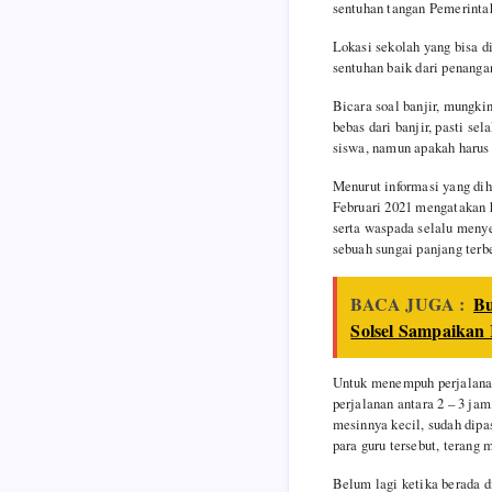
sentuhan tangan Pemerintah
Lokasi sekolah yang bisa d
sentuhan baik dari penanga
Bicara soal banjir, mungki
bebas dari banjir, pasti s
siswa, namun apakah harus s
Menurut informasi yang di
Februari 2021 mengatakan h
serta waspada selalu menye
sebuah sungai panjang ter
BACA JUGA :
Bu
Solsel Sampaikan 
Untuk menempuh perjalanan 
perjalanan antara 2 – 3 ja
mesinnya kecil, sudah dipa
para guru tersebut, terang 
Belum lagi ketika berada d