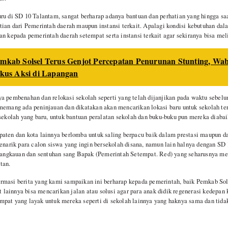
ru di SD 10 Talantam, sangat berharap adanya bantuan dan perhatian yang hingga sa
tian dari Pemerintah daerah maupun instansi terkait. Apalagi kondisi kebutuhan dal
an kepada pemerintah daerah setempat serta instansi terkait agar sekiranya bisa mel
mkab Solsel Terus Genjot Percepatan Penurunan Stunting, Wa
kus Aksi di Lapangan
ya pembenahan dan relokasi sekolah seperti yang telah dijanjikan pada waktu sebel
memang ada peninjauan dan dikatakan akan mencarikan lokasi baru untuk sekolah ter
 sekolah yang baru, untuk bantuan peralatan sekolah dan buku-buku pun mereka diabai
paten dan kota lainnya berlomba untuk saling berpacu baik dalam prestasi maupun
menarik para calon siswa yang ingin bersekolah disana, namun lain halnya dengan SD
i jangkauan dan sentuhan sang Bapak (Pemerintah Setempat. Red) yang seharusnya m
tan.
rmasi berita yang kami sampaikan ini berharap kepada pemerintah, baik Pemkab Sol
it lainnya bisa mencarikan jalan atau solusi agar para anak didik regenerasi kedepan
pat yang layak untuk mereka seperti di sekolah lainnya yang haknya sama dan tida