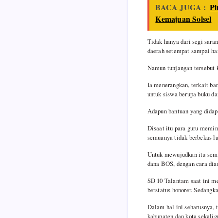
BACA JUGA :
Pi
Kemajuan Solsel
Tidak hanya dari segi saran
daerah setempat sampai har
Namun tunjangan tersebut k
Ia menerangkan, terkait ba
untuk siswa berupa buku da
Adapun bantuan yang didapa
Disaat itu para guru memin
semuanya tidak berbekas la
Untuk mewujudkan itu semua
dana BOS, dengan cara dian
SD 10 Talantam saat ini me
berstatus honorer. Sedangk
Dalam hal ini seharusnya, t
kabupaten dan kota sekalig