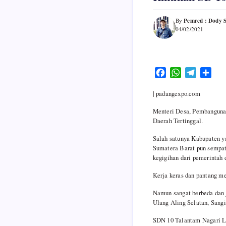
Pemred : Dody 
By
04/02/2021
F
W
T
S
a
h
e
h
| padangexpo.com
c
a
l
a
e
t
e
r
Menteri Desa, Pembangunan
b
s
g
e
Daerah Tertinggal.
o
A
r
Salah satunya Kabupaten ya
o
p
a
Sumatera Barat pun sempat
k
p
m
kegigihan dari pemerintah 
Kerja keras dan pantang me
Namun sangat berbeda dan j
Ulang Aling Selatan, Sangi
SDN 10 Talantam Nagari Lub