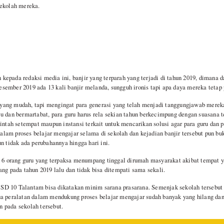
sekolah mereka.
epada redaksi media ini, banjir yang terparah yang terjadi di tahun 2019, dimana d
sember 2019 ada 13 kali banjir melanda, sungguh ironis tapi apa daya mereka tetap
ang mudah, tapi mengingat para generasi yang telah menjadi tanggungjawab mere
u dan bermartabat, para guru harus rela sekian tahun berkecimpung dengan suasana te
rintah setempat maupun instansi terkait untuk mencarikan solusi agar para guru dan 
am proses belajar mengajar selama di sekolah dan kejadian banjir tersebut pun buk
n tidak ada perubahannya hingga hari ini.
a 6 orang guru yang terpaksa menumpang tinggal dirumah masyarakat akibat tempat 
ang pada tahun 2019 lalu dan tidak bisa ditempati sama sekali.
di SD 10 Talantam bisa dikatakan minim sarana prasarana. Semenjak sekolah tersebut
a peralatan dalam mendukung proses belajar mengajar sudah banyak yang hilang dan 
 pada sekolah tersebut.