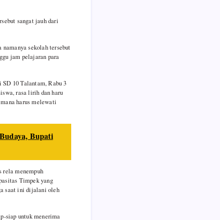
sebut sangat jauh dari
da namanya sekolah tersebut
ggu jam pelajaran para
di SD 10 Talantam, Rabu 3
swa, rasa lirih dan haru
g mana harus melewati
Budaya, Bupati
us rela menempuh
apasitas Timpek yang
 saat ini dijalani oleh
iap-siap untuk menerima