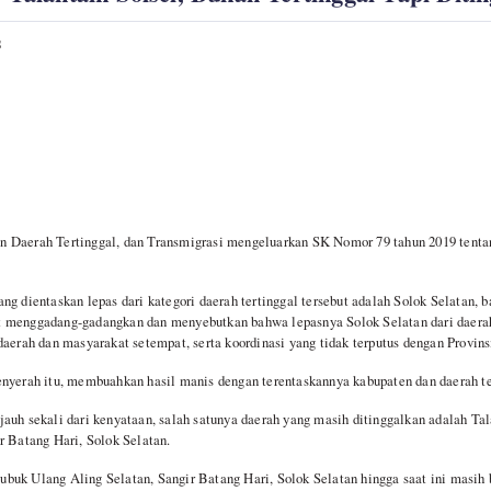
S
 Daerah Tertinggal, dan Transmigrasi mengeluarkan SK Nomor 79 tahun 2019 tenta
ng dientaskan lepas dari kategori daerah tertinggal tersebut adalah Solok Selatan, 
 menggadang-gadangkan dan menyebutkan bahwa lepasnya Solok Selatan dari daerah 
daerah dan masyarakat setempat, serta koordinasi yang tidak terputus dengan Provins
nyerah itu, membuahkan hasil manis dengan terentaskannya kabupaten dan daerah te
auh sekali dari kenyataan, salah satunya daerah yang masih ditinggalkan adalah T
r Batang Hari, Solok Selatan.
uk Ulang Aling Selatan, Sangir Batang Hari, Solok Selatan hingga saat ini masih b