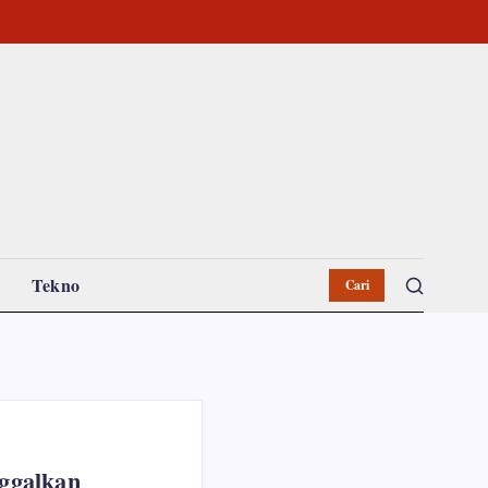
Tekno
Cari
nggalkan