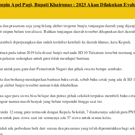
mpin Apel Pagi, Bupati Khairunas : 2023 Akan Dilakukan Eva
a dan prasarana saja yang hilang akibat tergerus banjir, tunjangan daerah yang dijan
i inipun belum terealisasi. Bahkan tunjangan daerah tersebut dihapuskan dari daerah
embali diperjuangkan dan sudah terdaftar kembali ke daerah khusus, kata Kepsek.
ntuan pada tahun 2019 lalu disaat banjir melanda SD 10 Talantam tersebut memang 
n pakaian sedangkan untuk guru tidak mendapat bantuan.
t untuk para guru dari Pemerintah Nagari dan pihak swasta berupa sembako .
ta dan berharap mendapatkan bantuan buku cetak, sebab buku cetak yang ada di SD 
gi akibat banjir tersebut namun tidak dikabulkan.
 agar para siswa bisa belajar dan pintar, pihak sekolah terpaksa membeli buku ceta
gsur namun masih banyak yang belum terpenuhi hingga saat ini.
miki 12 orang guru termasuk dengan Kepala Sekolah, 7 diantaranya adalah guru PNS
an untuk para siswa saat ini semuanya ada 37 siswa untuk semua kelas.
idak ada perbedaan baik dari sarana dan prasarana yang telah diperuntukkan bagi sek
us.