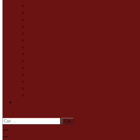
Kab. Solok
Kota Solok
Limapuluh Kota
Padang
Padang Panjang
Padang Pariaman
Pariaman
Pasaman
Payakumbuh
Pesisir Selatan
Sawahlunto
Sijunjung
Solok Selatan
Tanah Datar
Tekno
site mode button
Cari
untuk: