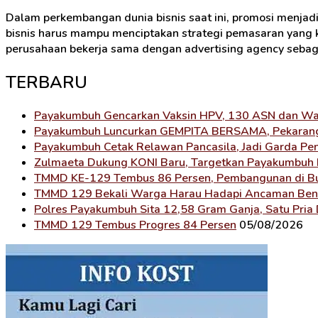
Share
Dalam perkembangan dunia bisnis saat ini, promosi menjad
bisnis harus mampu menciptakan strategi pemasaran yang kr
perusahaan bekerja sama dengan advertising agency sebagai
TERBARU
Payakumbuh Gencarkan Vaksin HPV, 130 ASN dan Warg
Payakumbuh Luncurkan GEMPITA BERSAMA, Pekaranga
Payakumbuh Cetak Relawan Pancasila, Jadi Garda Pe
Zulmaeta Dukung KONI Baru, Targetkan Payakumbuh 
TMMD KE-129 Tembus 86 Persen, Pembangunan di Bul
TMMD 129 Bekali Warga Harau Hadapi Ancaman Be
Polres Payakumbuh Sita 12,58 Gram Ganja, Satu Pria
TMMD 129 Tembus Progres 84 Persen
05/08/2026