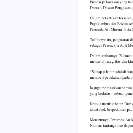
Prosesi pelantikan yang be
k
p
m
Daerah, Dewan Pengawas, pi
Dalam pelantikan tersebu
Payakumbuh dan Erizon seb
Perumda Air Minum Tirta S
Tak hanya itu, penguatan di
sebagai Perencana Ahli Mud
Dalam arahannya, Zulmaeta
menuntut integritas dan kin
“Setiap jabatan adalah tan
memberi penekanan pada bud
Ia juga memastikan bahwa s
yang berlaku—sebuah penega
Khusus untuk jabatan Dire
akuntabel, berpedoman pad
Menurutnya, Perumda Air M
Namun, tantangan ke depan 