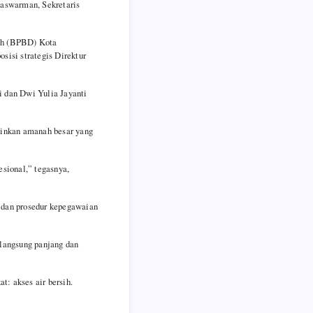
daswarman, Sekretaris
ah (BPBD) Kota
isi strategis Direktur
ni dan Dwi Yulia Jayanti
ainkan amanah besar yang
esional,” tegasnya,
, dan prosedur kepegawaian
langsung panjang dan
: akses air bersih.