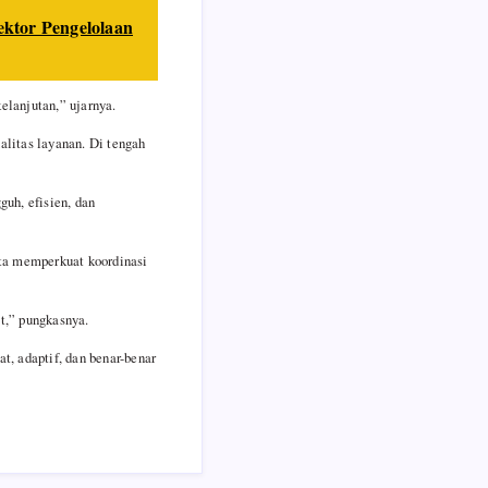
ektor Pengelolaan
elanjutan,” ujarnya.
litas layanan. Di tengah
uh, efisien, dan
rta memperkuat koordinasi
at,” pungkasnya.
t, adaptif, dan benar-benar