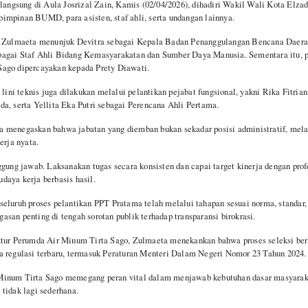
rlangsung di Aula Josrizal Zain, Kamis (02/04/2026), dihadiri Wakil Wali Kota Elza
mpinan BUMD, para asisten, staf ahli, serta undangan lainnya.
t, Zulmaeta menunjuk Devitra sebagai Kepala Badan Penanggulangan Bencana Daer
agai Staf Ahli Bidang Kemasyarakatan dan Sumber Daya Manusia. Sementara itu, pos
ago dipercayakan kepada Prety Diawati.
 lini teknis juga dilakukan melalui pelantikan pejabat fungsional, yakni Rika Fitria
a, serta Yellita Eka Putri sebagai Perencana Ahli Pertama.
 menegaskan bahwa jabatan yang diemban bukan sekadar posisi administratif, mel
erja nyata.
ggung jawab. Laksanakan tugas secara konsisten dan capai target kinerja dengan prof
aya kerja berbasis hasil.
eluruh proses pelantikan PPT Pratama telah melalui tahapan sesuai norma, standar
san penting di tengah sorotan publik terhadap transparansi birokrasi.
ktur Perumda Air Minum Tirta Sago, Zulmaeta menekankan bahwa proses seleksi ber
a regulasi terbaru, termasuk Peraturan Menteri Dalam Negeri Nomor 23 Tahun 2024.
inum Tirta Sago memegang peran vital dalam menjawab kebutuhan dasar masyarakat
tidak lagi sederhana.