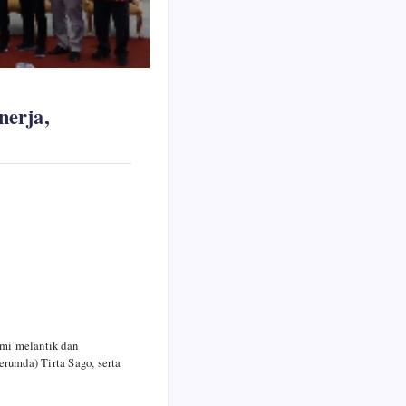
nerja,
mi melantik dan
umda) Tirta Sago, serta