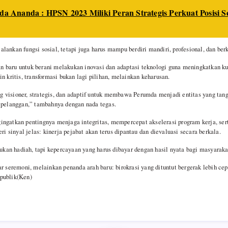
da Ananda : HPSN 2023 Miliki Peran Strategis Perkuat Posisi S
ankan fungsi sosial, tetapi juga harus mampu berdiri mandiri, profesional, dan berk
baru untuk berani melakukan inovasi dan adaptasi teknologi guna meningkatkan kua
n kritis, transformasi bukan lagi pilihan, melainkan keharusan.
visioner, strategis, dan adaptif untuk membawa Perumda menjadi entitas yang tangg
 pelanggan,” tambahnya dengan nada tegas.
ingatkan pentingnya menjaga integritas, mempercepat akselerasi program kerja, se
eri sinyal jelas: kinerja pejabat akan terus dipantau dan dievaluasi secara berkala.
 bukan hadiah, tapi kepercayaan yang harus dibayar dengan hasil nyata bagi masyarak
r seremoni, melainkan penanda arah baru: birokrasi yang dituntut bergerak lebih cepa
publik(Ken)