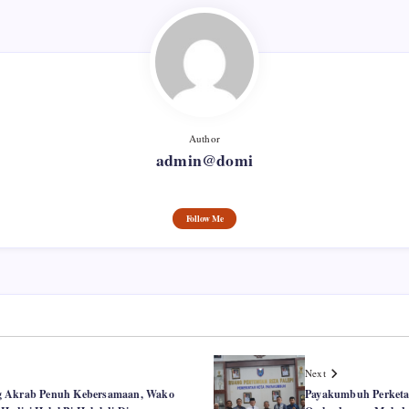
Author
admin@domi
Follow Me
Next
g Akrab Penuh Kebersamaan, Wako
Payakumbuh Perketat