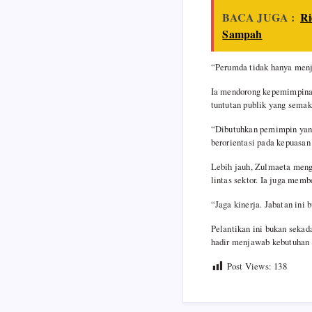
BACA JUGA :
Ri
Sampah
“Perumda tidak hanya menjal
Ia mendorong kepemimpinan 
tuntutan publik yang semaki
“Dibutuhkan pemimpin yang 
berorientasi pada kepuasan
Lebih jauh, Zulmaeta meng
lintas sektor. Ia juga memb
“Jaga kinerja. Jabatan ini
Pelantikan ini bukan sekada
hadir menjawab kebutuhan 
Post Views:
138