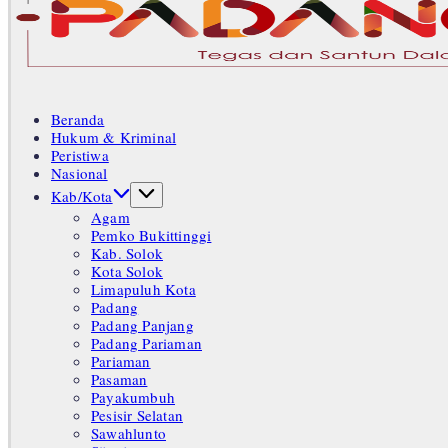
Tegas
dan
Santun
Beranda
Memberikan
Hukum & Kriminal
Informasi
Peristiwa
Nasional
Kab/Kota
Agam
Pemko Bukittinggi
Kab. Solok
Kota Solok
Limapuluh Kota
Padang
Padang Panjang
Padang Pariaman
Pariaman
Pasaman
Payakumbuh
Pesisir Selatan
Sawahlunto