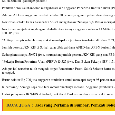
Solok Selatan (padangexpo.com)
Pemkab Solok Selatan telah mengalokasikan anggaran Penerima Bantuan Iuran (PB
Adapun Alokasi anggaran tersebut sekitar 30 persen yang merupakan dana sharing d
Novirman selaku Dinas Kesehatan Solsel mengatakan,”Sisanya 9,8 Miliar merupaka
Novirman menjelaskan, dengan telah diantarakannya anggaran sebesar 14 Miliar te
180.905 jiwa.
“Artinya hampir seluruh masyarakat mendapakan jaminan kesehatan di tahun 2021,
Jumlah peserta JKN-KIS di Solsel yang dibiayai dana APBD dan APBN berjumlah 
Sedangkan sisanya 50.971 jiwa, merupakan jumlah peserta JKN-KIS yang non PBI 
“Pekerja Bukan Penerima Upah (PBPU) 13.325 jiwa. Dan Bukan Pekerja (BP) 1.512
Adapun hal tersebut telah menjadi target Pemerintah Pusat, Solok Selatan harus
terwujud.
Butuh sekitar Rp 700 juta anggaran tambahan untuk mencapai target 95 persen atau 
Ia berharap,”Semoga saja bisa terakomodir nantinya melalui Anggaran perubahan 
Untuk pelayanan JKN-KIS di Solsel, baik itu di Puskesmas dan Rumah sakit sudah 
BACA JUGA :
Jadi yang Pertama di Sumbar, Pemkab Sol