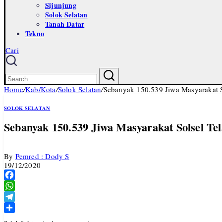
Sijunjung
Solok Selatan
Tanah Datar
Tekno
Cari
Close
Search
Search
Home
/
Kab/Kota
/
Solok Selatan
/
Sebanyak 150.539 Jiwa Masyarakat S
SOLOK SELATAN
Sebanyak 150.539 Jiwa Masyarakat Solsel T
By
Pemred : Dody S
19/12/2020
Facebook
WhatsApp
Telegram
Share