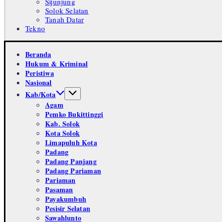
Sijunjung
Solok Selatan
Tanah Datar
Tekno
Beranda
Hukum & Kriminal
Peristiwa
Nasional
Kab/Kota
Agam
Pemko Bukittinggi
Kab. Solok
Kota Solok
Limapuluh Kota
Padang
Padang Panjang
Padang Pariaman
Pariaman
Pasaman
Payakumbuh
Pesisir Selatan
Sawahlunto