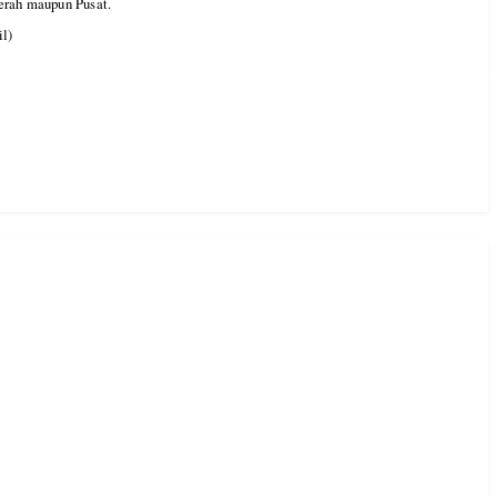
erah maupun Pusat.
il)