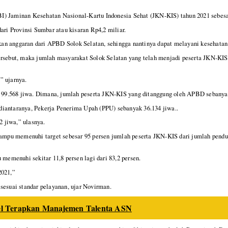
I) Jaminan Kesehatan Nasional-Kartu Indonesia Sehat (JKN-KIS) tahun 2021 sebesa
ari Provinsi Sumbar atau kisaran Rp4,2 miliar.
n anggaran dari APBD Solok Selatan, sehingga nantinya dapat melayani kesehatan m
rsebut, maka jumlah masyarakat Solok Selatan yang telah menjadi peserta JKN-KIS 
” ujarnya.
99.568 jiwa. Dimana, jumlah peserta JKN-KIS yang ditanggung oleh APBD sebanyak
diantaranya, Pekerja Penerima Upah (PPU) sebanyak 36.134 jiwa..
 jiwa,” ulasnya.
 mampu memenuhi target sebesar 95 persen jumlah peserta JKN-KIS dari jumlah pendu
memenuhi sekitar 11,8 persen lagi dari 83,2 persen.
2021,”
sesuai standar pelayanan, ujar Novirman.
sel Terapkan Manajemen Talenta ASN