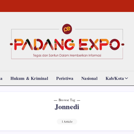
Padang
Tegas
dan
Expo
Santun
Memberikan
Informasi
da
Hukum & Kriminal
Peristiwa
Nasional
Kab/Kota
Browse Tag
Jonnedi
1 Article