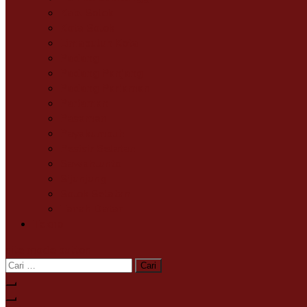
Kab. Solok
Kota Solok
Limapuluh Kota
Padang
Padang Panjang
Padang Pariaman
Pariaman
Pasaman
Payakumbuh
Pesisir Selatan
Sawahlunto
Sijunjung
Solok Selatan
Tanah Datar
Tekno
site mode button
Cari
untuk: