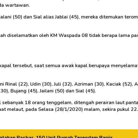
da wartawan.
alani (50) dan Sial alias Jablai (45), mereka ditemukan ter
telah diselamatkan oleh KM Waspada 08 tidak berapa lama pa
kapal tersebut, saat semua awak kapal berupaya menyelamat
nal (22), Udin (30), Juli (32), Azriman (30), Kaciak (52), Af
30), Bujang (45), Jailani (50) dan Sial (45).
sebanyak 18 orang tenggelam, ditengah perairan laut pant
at melaut, pada Selasa (28/1/2020) malam, sekira pukul 22.
atahan Pasbar, 150 Unit Rumah Terendam Banjir