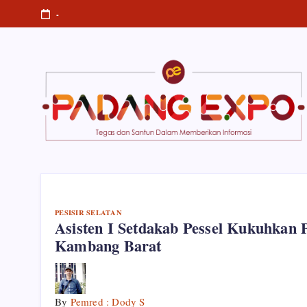
Informasi
Skip
-
to
content
Padang
Tegas
dan
Expo
Santun
Memberikan
Informasi
PESISIR SELATAN
Asisten I Setdakab Pessel Kukuhkan 
Kambang Barat
By
Pemred : Dody S