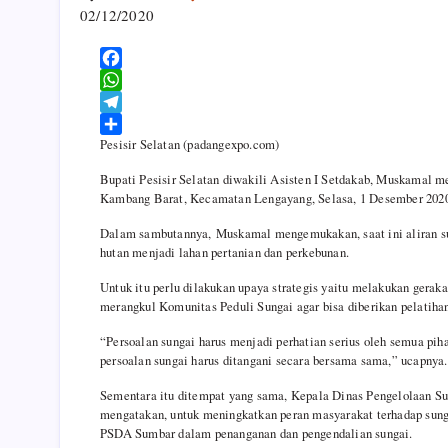
02/12/2020
F
a
W
c
h
T
Pesisir Selatan (padangexpo.com)
e
a
e
S
b
t
l
h
Bupati Pesisir Selatan diwakili Asisten I Setdakab, Muskamal 
o
s
e
a
Kambang Barat, Kecamatan Lengayang, Selasa, 1 Desember 2020
o
A
g
r
Dalam sambutannya, Muskamal mengemukakan, saat ini aliran sun
k
p
r
e
hutan menjadi lahan pertanian dan perkebunan.
p
a
m
Untuk itu perlu dilakukan upaya strategis yaitu melakukan gerak
merangkul Komunitas Peduli Sungai agar bisa diberikan pelatiha
“Persoalan sungai harus menjadi perhatian serius oleh semua pih
persoalan sungai harus ditangani secara bersama sama,” ucapnya.
Sementara itu ditempat yang sama, Kepala Dinas Pengelolaan Su
mengatakan, untuk meningkatkan peran masyarakat terhadap sun
PSDA Sumbar dalam penanganan dan pengendalian sungai.