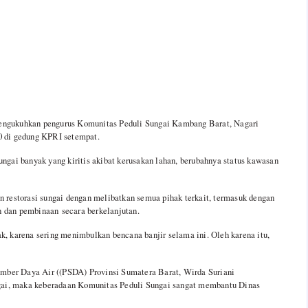
mengukuhkan pengurus Komunitas Peduli Sungai Kambang Barat, Nagari
 di gedung KPRI setempat.
gai banyak yang kiritis akibat kerusakan lahan, berubahnya status kawasan
an restorasi sungai dengan melibatkan semua pihak terkait, termasuk dengan
n dan pembinaan secara berkelanjutan.
ak, karena sering menimbulkan bencana banjir selama ini. Oleh karena itu,
mber Daya Air ((PSDA) Provinsi Sumatera Barat, Wirda Suriani
gai, maka keberadaan Komunitas Peduli Sungai sangat membantu Dinas