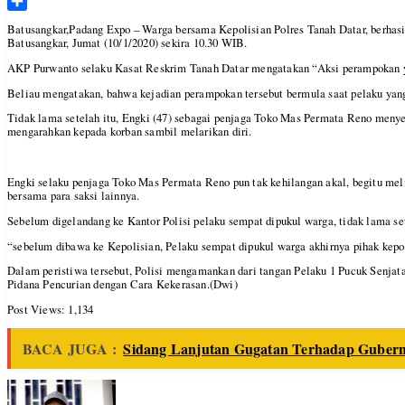
Telegram
Share
Batusangkar,Padang Expo – Warga bersama Kepolisian Polres Tanah Datar, berha
Batusangkar, Jumat (10/1/2020) sekira 10.30 WIB.
AKP Purwanto selaku Kasat Reskrim Tanah Datar mengatakan “Aksi perampokan yan
Beliau mengatakan, bahwa kejadian perampokan tersebut bermula saat pelaku yan
Tidak lama setelah itu, Engki (47) sebagai penjaga Toko Mas Permata Reno menyer
mengarahkan kepada korban sambil melarikan diri.
Engki selaku penjaga Toko Mas Permata Reno pun tak kehilangan akal, begitu meli
bersama para saksi lainnya.
Sebelum digelandang ke Kantor Polisi pelaku sempat dipukul warga, tidak lama s
“sebelum dibawa ke Kepolisian, Pelaku sempat dipukul warga akhirnya pihak k
Dalam peristiwa tersebut, Polisi mengamankan dari tangan Pelaku 1 Pucuk Senjata
Pidana Pencurian dengan Cara Kekerasan.(Dwi)
Post Views:
1,134
BACA JUGA :
Sidang Lanjutan Gugatan Terhadap Gubern