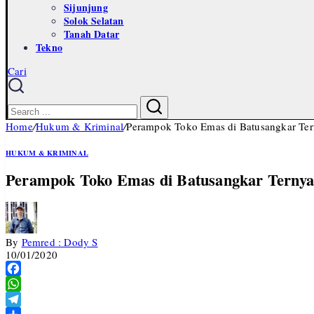
Sijunjung
Solok Selatan
Tanah Datar
Tekno
Cari
Close
Search
Search
Home
/
Hukum & Kriminal
/
Perampok Toko Emas di Batusangkar Tern
HUKUM & KRIMINAL
Perampok Toko Emas di Batusangkar Ternyat
By
Pemred : Dody S
10/01/2020
Facebook
WhatsApp