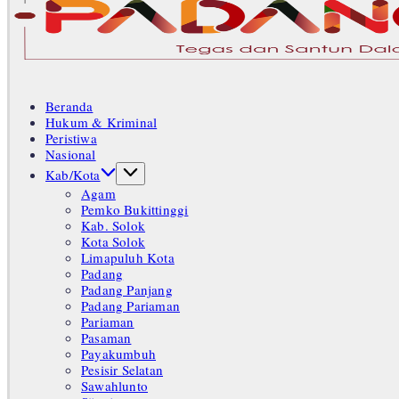
Tegas
dan
Santun
Beranda
Memberikan
Hukum & Kriminal
Informasi
Peristiwa
Nasional
Kab/Kota
Agam
Pemko Bukittinggi
Kab. Solok
Kota Solok
Limapuluh Kota
Padang
Padang Panjang
Padang Pariaman
Pariaman
Pasaman
Payakumbuh
Pesisir Selatan
Sawahlunto