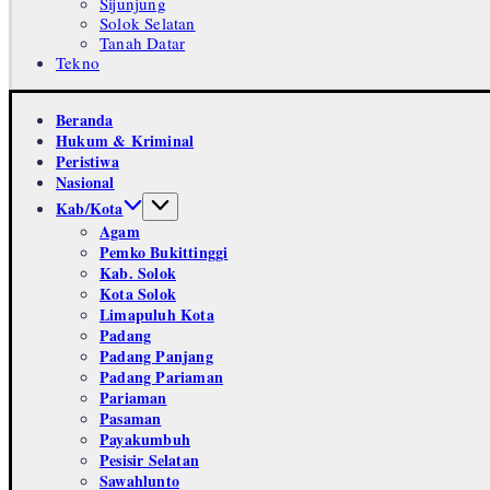
Sijunjung
Solok Selatan
Tanah Datar
Tekno
Beranda
Hukum & Kriminal
Peristiwa
Nasional
Kab/Kota
Agam
Pemko Bukittinggi
Kab. Solok
Kota Solok
Limapuluh Kota
Padang
Padang Panjang
Padang Pariaman
Pariaman
Pasaman
Payakumbuh
Pesisir Selatan
Sawahlunto