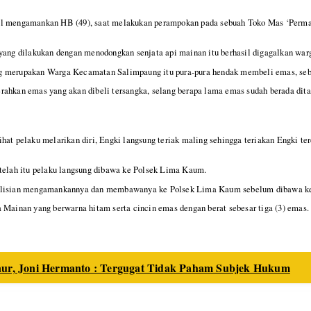
sil mengamankan HB (49), saat melakukan perampokan pada sebuah Toko Mas ‘Perma
g dilakukan dengan menodongkan senjata api mainan itu berhasil digagalkan warga
g merupakan Warga Kecamatan Salimpaung itu pura-pura hendak membeli emas, seba
ahkan emas yang akan dibeli tersangka, selang berapa lama emas sudah berada ditan
hat pelaku melarikan diri, Engki langsung teriak maling sehingga teriakan Engki t
etelah itu pelaku langsung dibawa ke Polsek Lima Kaum.
epolisian mengamankannya dan membawanya ke Polsek Lima Kaum sebelum dibawa ke
 Mainan yang berwarna hitam serta cincin emas dengan berat sebesar tiga (3) emas
ur, Joni Hermanto : Tergugat Tidak Paham Subjek Hukum