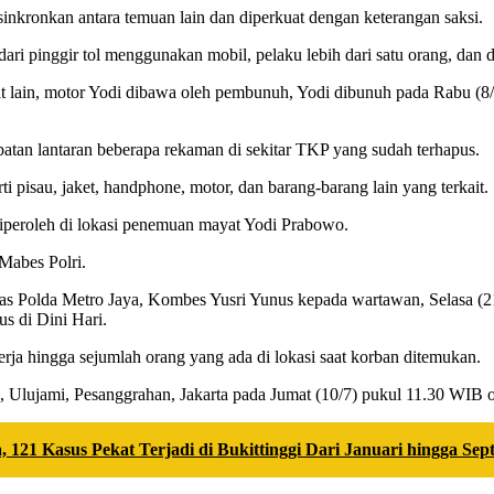
inkronkan antara temuan lain dan diperkuat dengan keterangan saksi.
dari pinggir tol menggunakan mobil, pelaku lebih dari satu orang, dan
 lain, motor Yodi dibawa oleh pembunuh, Yodi dibunuh pada Rabu (8/7
tan lantaran beberapa rekaman di sekitar TKP yang sudah terhapus.
erti pisau, jaket, handphone, motor, dan barang-barang lain yang terkait.
 diperoleh di lokasi penemuan mayat Yodi Prabowo.
 Mabes Polri.
as Polda Metro Jaya, Kombes Yusri Yunus kepada wartawan, Selasa (21/7
s di Dini Hari.
 kerja hingga sejumlah orang yang ada di lokasi saat korban ditemukan.
Ulujami, Pesanggrahan, Jakarta pada Jumat (10/7) pukul 11.30 WIB ol
, 121 Kasus Pekat Terjadi di Bukittinggi Dari Januari hingga Se