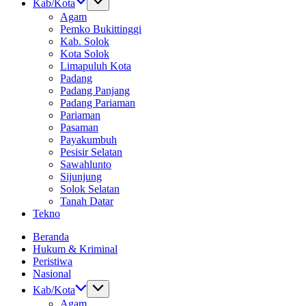
Kab/Kota
Agam
Pemko Bukittinggi
Kab. Solok
Kota Solok
Limapuluh Kota
Padang
Padang Panjang
Padang Pariaman
Pariaman
Pasaman
Payakumbuh
Pesisir Selatan
Sawahlunto
Sijunjung
Solok Selatan
Tanah Datar
Tekno
Beranda
Hukum & Kriminal
Peristiwa
Nasional
Kab/Kota
Agam