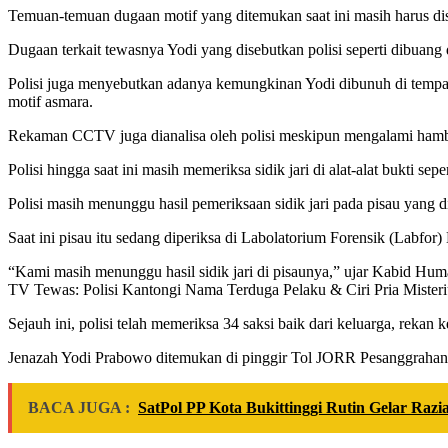
Temuan-temuan dugaan motif yang ditemukan saat ini masih harus dis
Dugaan terkait tewasnya Yodi yang disebutkan polisi seperti dibuang 
Polisi juga menyebutkan adanya kemungkinan Yodi dibunuh di tempat
motif asmara.
Rekaman CCTV juga dianalisa oleh polisi meskipun mengalami hamba
Polisi hingga saat ini masih memeriksa sidik jari di alat-alat bukti sep
Polisi masih menunggu hasil pemeriksaan sidik jari pada pisau yang
Saat ini pisau itu sedang diperiksa di Labolatorium Forensik (Labfor)
“Kami masih menunggu hasil sidik jari di pisaunya,” ujar Kabid Hum
TV Tewas: Polisi Kantongi Nama Terduga Pelaku & Ciri Pria Misteriu
Sejauh ini, polisi telah memeriksa 34 saksi baik dari keluarga, rekan
Jenazah Yodi Prabowo ditemukan di pinggir Tol JORR Pesanggrahan, 
BACA JUGA :
SatPol PP Kota Bukittinggi Rutin Gelar Razia