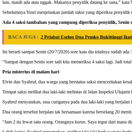
lain, masih ada atau nggak. Makanya penyidik datang ke sana,” kata Y
Sebelumnya Yusri menjelaskan jumlah saksi yang diperiksa penyidik
Ada 4 saksi tambahan yang rampung diperiksa penyidik, Senin s
BACA JUGA :
2 Pejabat Eselon Dua Pemko Bukittinggi Ik
Ini berarti sampai Senin (20/7/2020) sore kata dia totalnya sudah ada 3
“Sampai dengan Senin sore tadi kita memeriksa 4 saksi lagi. Jadi tota
Pria misterius di malam hari
Elvin dan Syahrul, dua warga yang berstatus saksi menceritakan kesak
Tempat saksi melihat dua laki-laki melintas di Jalan Inspeksi Ulujami
Syahrul menyatakan, rasa curiganya pada dua laki-laki yang berjalan k
Dua orang tersebut berjalan tak bersamaan karena berselang 20 menit
“Jam 2 itu lewat satu orang. Orangnya kurus. Saya tegur dari mana di
Lebih lanjut, Syahrul menuturkan, melihat laki-laki berkacamata ber