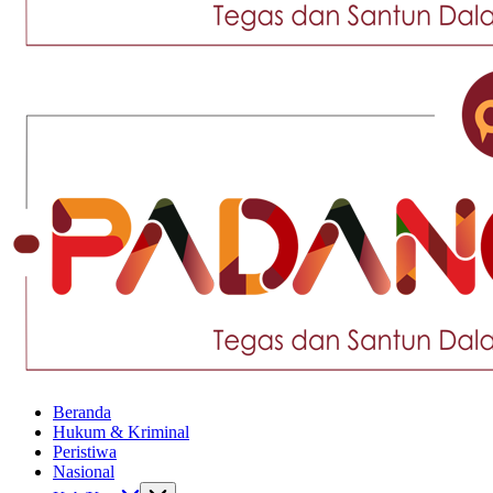
Tegas
dan
Santun
Memberikan
Informasi
Tegas
Beranda
dan
Hukum & Kriminal
Santun
Peristiwa
Memberikan
Nasional
Informasi