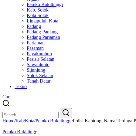
Pemko Bukittinggi
Kab. Solok
Kota Solok
Limapuluh Kota
Padang
Padang Panjang
Padang Pariaman
Pariaman
Pasaman
Payakumbuh
Pesisir Selatan
Sawahlunto
Sijunjung
Solok Selatan
Tanah Datar
Tekno
Cari
Close
Search
Search
Home
/
Kab/Kota
/
Pemko Bukittinggi
/
Polisi Kantongi Nama Terduga 
Pemko Bukittinggi