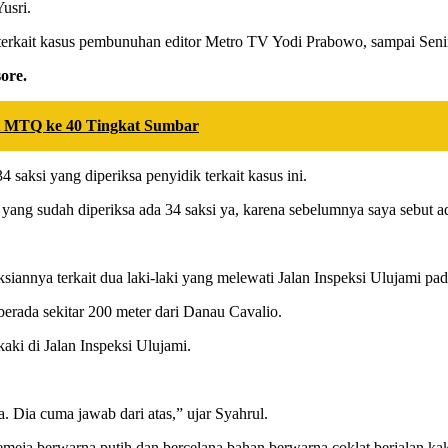
usri.
 terkait kasus pembunuhan editor Metro TV Yodi Prabowo, sampai Seni
ore.
ut MTQ ke 40 Tingkat Sumbar
4 saksi yang diperiksa penyidik terkait kasus ini.
l yang sudah diperiksa ada 34 saksi ya, karena sebelumnya saya sebut a
siannya terkait dua laki-laki yang melewati Jalan Inspeksi Ulujami pada
 berada sekitar 200 meter dari Danau Cavalio.
aki di Jalan Inspeksi Ulujami.
.
a. Dia cuma jawab dari atas,” ujar Syahrul.
kemeja berwarna putih dan bercelana bahan berwarna coklat berjalan ka