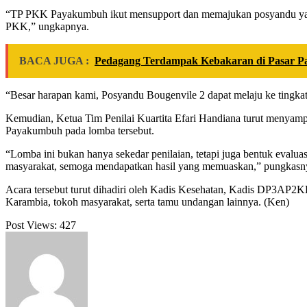
“TP PKK Payakumbuh ikut mensupport dan memajukan posyandu yan
PKK,” ungkapnya.
BACA JUGA :
Pedagang Terdampak Kebakaran di Pasar 
“Besar harapan kami, Posyandu Bougenvile 2 dapat melaju ke tingkat 
Kemudian, Ketua Tim Penilai Kuartita Efari Handiana turut menyamp
Payakumbuh pada lomba tersebut.
“Lomba ini bukan hanya sekedar penilaian, tetapi juga bentuk evalu
masyarakat, semoga mendapatkan hasil yang memuaskan,” pungkasn
Acara tersebut turut dihadiri oleh Kadis Kesehatan, Kadis DP3A
Karambia, tokoh masyarakat, serta tamu undangan lainnya. (Ken)
Post Views:
427