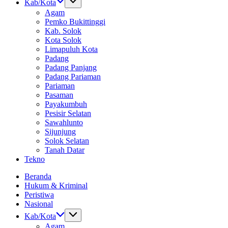
Kab/Kota
Agam
Pemko Bukittinggi
Kab. Solok
Kota Solok
Limapuluh Kota
Padang
Padang Panjang
Padang Pariaman
Pariaman
Pasaman
Payakumbuh
Pesisir Selatan
Sawahlunto
Sijunjung
Solok Selatan
Tanah Datar
Tekno
Beranda
Hukum & Kriminal
Peristiwa
Nasional
Kab/Kota
Agam