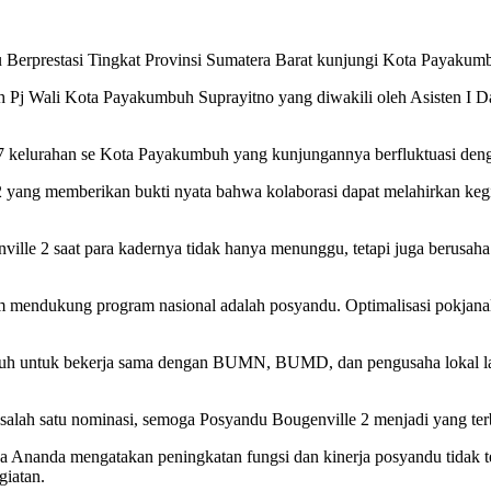
prestasi Tingkat Provinsi Sumatera Barat kunjungi Kota Payakumbu
leh Pj Wali Kota Payakumbuh Suprayitno yang diwakili oleh Asisten I 
kelurahan se Kota Payakumbuh yang kunjungannya berfluktuasi denga
 yang memberikan bukti nyata bahwa kolaborasi dapat melahirkan kegia
ille 2 saat para kadernya tidak hanya menunggu, tetapi juga berusah
lam mendukung program nasional adalah posyandu. Optimalisasi pokja
 untuk bekerja sama dengan BUMN, BUMD, dan pengusaha lokal lainn
i salah satu nominasi, semoga Posyandu Bougenville 2 menjadi yang ter
nanda mengatakan peningkatan fungsi dan kinerja posyandu tidak te
giatan.