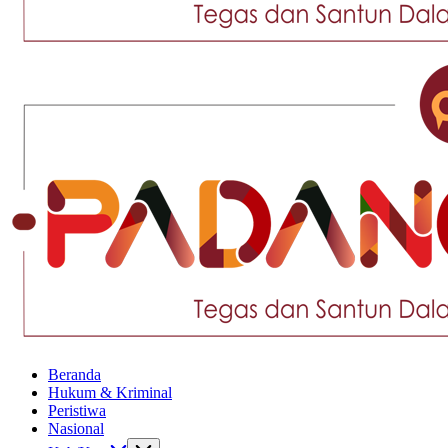
Tegas
dan
Santun
Memberikan
Informasi
Tegas
Beranda
dan
Hukum & Kriminal
Santun
Peristiwa
Memberikan
Nasional
Informasi