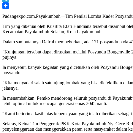
Telegram
Share
Padangexpo.com,Payakumbuh—Tim Penilai Lomba Kader Posyandu Ber
Tim yang diketuai oleh Kuartita Efari Handiana tersebut disambut o
Kecamatan Payakumbuh Selatan, Kota Payakumbuh.
Dalam sambutannya Dafrul membeberkan, ada 171 posyandu pada 47 
“Kunjungan tersebut dapat dirasakan melalui Posyandu Bougenville 2
pujinya.
Ia menyebut, banyak kegiatan yang dicetuskan oleh Posyandu Bougenv
posyandu.
“Kita menyadari salah satu ujung tombak yang bisa diefektifkan da
jelasnya.
Ia menambahkan, Pemko mendorong seluruh posyandu di Payakumbuh
lebih optimal untuk mencapai generasi emas 2045 nanti.
“Kami berterima kasih atas kepercayaan yang telah diberikan sebaga
Selaras, Ketua Tim Penggerak PKK Kota Payakumbuh Ny. Cece Rida A
penyelenggaraan dan menggerakkan peran serta masyarakat dalam ke