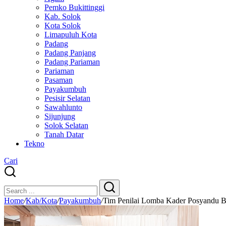
Pemko Bukittinggi
Kab. Solok
Kota Solok
Limapuluh Kota
Padang
Padang Panjang
Padang Pariaman
Pariaman
Pasaman
Payakumbuh
Pesisir Selatan
Sawahlunto
Sijunjung
Solok Selatan
Tanah Datar
Tekno
Cari
Close
Search
Search
Home
/
Kab/Kota
/
Payakumbuh
/
Tim Penilai Lomba Kader Posyandu Be