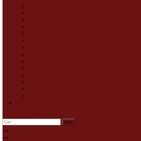
Kab. Solok
Kota Solok
Limapuluh Kota
Padang
Padang Panjang
Padang Pariaman
Pariaman
Pasaman
Payakumbuh
Pesisir Selatan
Sawahlunto
Sijunjung
Solok Selatan
Tanah Datar
Tekno
site mode button
Cari
untuk: