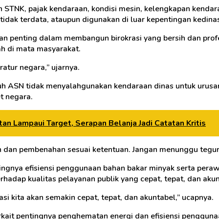
n STNK, pajak kendaraan, kondisi mesin, kelengkapan kendar
tidak terdata, ataupun digunakan di luar kepentingan kedina
 penting dalam membangun birokrasi yang bersih dan profe
ah di mata masyarakat.
ratur negara,” ujarnya.
h ASN tidak menyalahgunakan kendaraan dinas untuk urusan
t negara.
n Lampaui Target, Serapan Belanja Jadi Catatan Kritis
an dan pembenahan sesuai ketentuan. Jangan menunggu tegur
ntingnya efisiensi penggunaan bahan bakar minyak serta per
hadap kualitas pelayanan publik yang cepat, tepat, dan akun
asi kita akan semakin cepat, tepat, dan akuntabel,” ucapnya.
kait pentingnya penghematan energi dan efisiensi pengguna