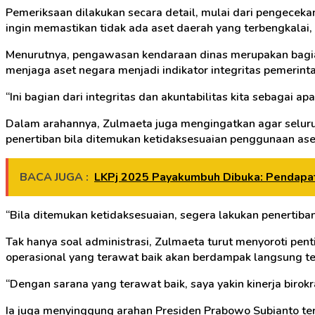
Pemeriksaan dilakukan secara detail, mulai dari pengeceka
ingin memastikan tidak ada aset daerah yang terbengkalai, 
Menurutnya, pengawasan kendaraan dinas merupakan bagian
menjaga aset negara menjadi indikator integritas pemerint
“Ini bagian dari integritas dan akuntabilitas kita sebagai apa
Dalam arahannya, Zulmaeta juga mengingatkan agar seluru
penertiban bila ditemukan ketidaksesuaian penggunaan ase
BACA JUGA :
LKPj 2025 Payakumbuh Dibuka: Pendapata
“Bila ditemukan ketidaksesuaian, segera lakukan penertib
Tak hanya soal administrasi, Zulmaeta turut menyoroti pe
operasional yang terawat baik akan berdampak langsung ter
“Dengan sarana yang terawat baik, saya yakin kinerja birokr
Ia juga menyinggung arahan Presiden Prabowo Subianto ter