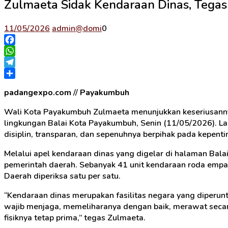
Zulmaeta Sidak Kendaraan Dinas, Tega
11/05/2026
admin@domi
0
Facebook
WhatsApp
Telegram
Share
padangexpo.com
//
Payakumbuh
Wali Kota Payakumbuh Zulmaeta menunjukkan keseriusanny
lingkungan Balai Kota Payakumbuh, Senin (11/05/2026). La
disiplin, transparan, dan sepenuhnya berpihak pada kepenti
Melalui apel kendaraan dinas yang digelar di halaman Balai
pemerintah daerah. Sebanyak 41 unit kendaraan roda empat
Daerah diperiksa satu per satu.
“Kendaraan dinas merupakan fasilitas negara yang diperun
wajib menjaga, memeliharanya dengan baik, merawat secar
fisiknya tetap prima,” tegas Zulmaeta.