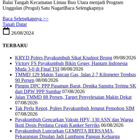
Balai Tangah Kecamatan Lintau Buo Utara menjadi Program
Unggulan (Progul) Satu NagariBaca Selengkapnya
Baca Selengkapnya >>
Tanah Datar
26/08/2024
TERBARU
KRYD Polres Payakumbuh Sikat Knalpot Brong
09/08/2026
Victory FS Payakumbuh Bikin Geger, Hantam Indonesia
Muda 3-0 di Final TSI
08/08/2026
TMMD 129 Makin Tancap Gas, Jalan 2,7 Kilometer Tembus
90 Persen
08/08/2026
Pimpin DPC PPP Pasaman Barat, Denika Saputra Terima SK
dari DPW PPP Sumbar
07/08/2026
Jalan TMMD 88 Persen, Target Penyelesaian Makin Dekat
07/08/2026
Tak Perlu Repot, Polres Payakumbuh Jemput Pemohon SIM
07/08/2026
Payakumbuh Gencarkan Vaksin HPV, 130 ASN dan Warga
Ikuti Dosis Perdana Cegah Kanker Serviks
06/08/2026
Payakumbuh Luncurkan GEMPITA BERSAMA,
Pekarangan Disulap Jadi Lumbung Pangan Keluarga