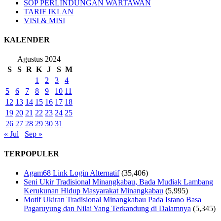
SOP PERLINDUNGAN WARTAWAN
TARIF IKLAN
VISI & MISI
KALENDER
Agustus 2024
S
S
R
K
J
S
M
1
2
3
4
5
6
7
8
9
10
11
12
13
14
15
16
17
18
19
20
21
22
23
24
25
26
27
28
29
30
31
« Jul
Sep »
TERPOPULER
Agam68 Link Login Alternatif
(35,406)
Seni Ukir Tradisional Minangkabau, Bada Mudiak Lambang
Kerukunan Hidup Masyarakat Minangkabau
(5,995)
Motif Ukiran Tradisional Minangkabau Pada Istano Basa
Pagaruyung dan Nilai Yang Terkandung di Dalamnya
(5,345)