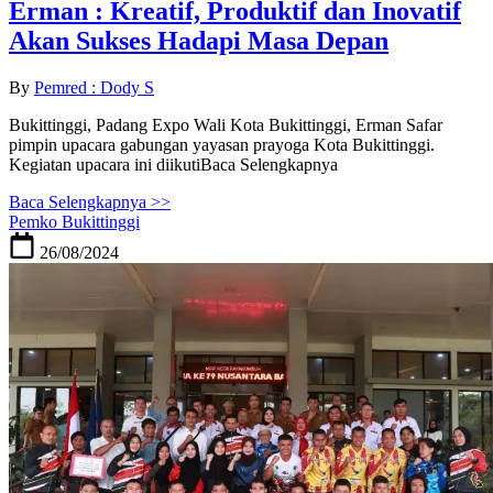
Erman : Kreatif, Produktif dan Inovatif
Akan Sukses Hadapi Masa Depan
By
Pemred : Dody S
Bukittinggi, Padang Expo Wali Kota Bukittinggi, Erman Safar
pimpin upacara gabungan yayasan prayoga Kota Bukittinggi.
Kegiatan upacara ini diikutiBaca Selengkapnya
Baca Selengkapnya >>
Pemko Bukittinggi
26/08/2024