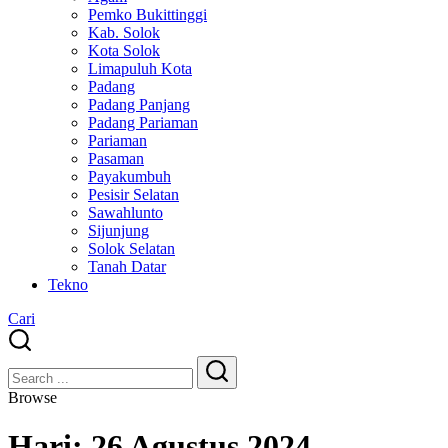
Pemko Bukittinggi
Kab. Solok
Kota Solok
Limapuluh Kota
Padang
Padang Panjang
Padang Pariaman
Pariaman
Pasaman
Payakumbuh
Pesisir Selatan
Sawahlunto
Sijunjung
Solok Selatan
Tanah Datar
Tekno
Cari
Close
Search
Search
Browse
Hari:
26 Agustus 2024