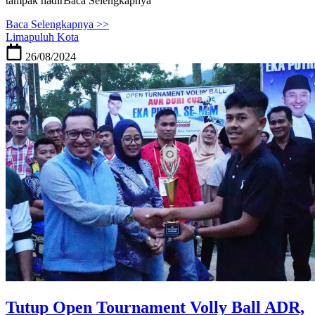
tampak hadirBaca Selengkapnya
Baca Selengkapnya >>
Limapuluh Kota
26/08/2024
Tutup Open Tournament Volly Ball ADR,