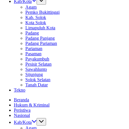
Kab/Kota
Agam
Pemko Bukittinggi
Kab. Solok
Kota Solok
Limapuluh Kota
Padang
Padang Panjang
Padang Pariaman
Pariaman
Pasaman
Payakumbuh
Pesisir Selatan
Sawahlunto
Sijunjung
Solok Selatan
Tanah Datar
Tekno
Beranda
Hukum & Kriminal
Peristiwa
Nasional
Kab/Kota
Agam