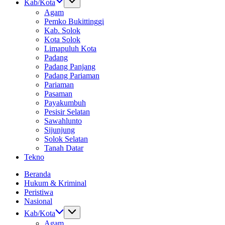
Kab/Kota
Agam
Pemko Bukittinggi
Kab. Solok
Kota Solok
Limapuluh Kota
Padang
Padang Panjang
Padang Pariaman
Pariaman
Pasaman
Payakumbuh
Pesisir Selatan
Sawahlunto
Sijunjung
Solok Selatan
Tanah Datar
Tekno
Beranda
Hukum & Kriminal
Peristiwa
Nasional
Kab/Kota
Agam