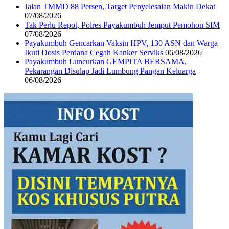
Jalan TMMD 88 Persen, Target Penyelesaian Makin Dekat
07/08/2026
Tak Perlu Repot, Polres Payakumbuh Jemput Pemohon SIM
07/08/2026
Payakumbuh Gencarkan Vaksin HPV, 130 ASN dan Warga
Ikuti Dosis Perdana Cegah Kanker Serviks
06/08/2026
Payakumbuh Luncurkan GEMPITA BERSAMA,
Pekarangan Disulap Jadi Lumbung Pangan Keluarga
06/08/2026