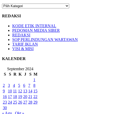
KATEGORI
BERITA
REDAKSI
KODE ETIK INTERNAL
PEDOMAN MEDIA SIBER
REDAKSI
SOP PERLINDUNGAN WARTAWAN
TARIF IKLAN
VISI & MISI
KALENDER
September 2024
S
S
R
K
J
S
M
1
2
3
4
5
6
7
8
9
10
11
12
13
14
15
16
17
18
19
20
21
22
23
24
25
26
27
28
29
30
« Agu
Okt »