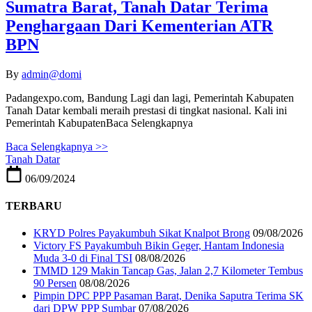
Sumatra Barat, Tanah Datar Terima
Penghargaan Dari Kementerian ATR
BPN
By
admin@domi
Padangexpo.com, Bandung Lagi dan lagi, Pemerintah Kabupaten
Tanah Datar kembali meraih prestasi di tingkat nasional. Kali ini
Pemerintah KabupatenBaca Selengkapnya
Baca Selengkapnya >>
Tanah Datar
06/09/2024
TERBARU
KRYD Polres Payakumbuh Sikat Knalpot Brong
09/08/2026
Victory FS Payakumbuh Bikin Geger, Hantam Indonesia
Muda 3-0 di Final TSI
08/08/2026
TMMD 129 Makin Tancap Gas, Jalan 2,7 Kilometer Tembus
90 Persen
08/08/2026
Pimpin DPC PPP Pasaman Barat, Denika Saputra Terima SK
dari DPW PPP Sumbar
07/08/2026