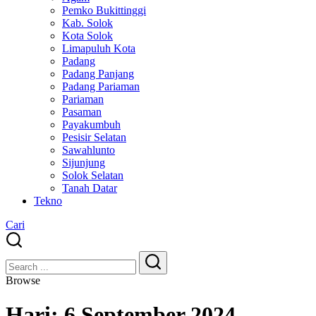
Pemko Bukittinggi
Kab. Solok
Kota Solok
Limapuluh Kota
Padang
Padang Panjang
Padang Pariaman
Pariaman
Pasaman
Payakumbuh
Pesisir Selatan
Sawahlunto
Sijunjung
Solok Selatan
Tanah Datar
Tekno
Cari
Close
Search
Search
Browse
Hari:
6 September 2024