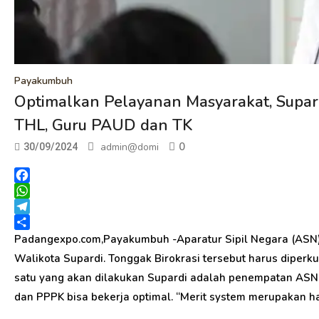
Payakumbuh
Optimalkan Pelayanan Masyarakat, Supar
THL, Guru PAUD dan TK
0
admin@domi
30/09/2024
Facebook
WhatsApp
Telegram
Share
Padangexpo.com,Payakumbuh -Aparatur Sipil Negara (ASN)
Walikota Supardi. Tonggak Birokrasi tersebut harus diper
satu yang akan dilakukan Supardi adalah penempatan ASN
dan PPPK bisa bekerja optimal. “Merit system merupakan hal