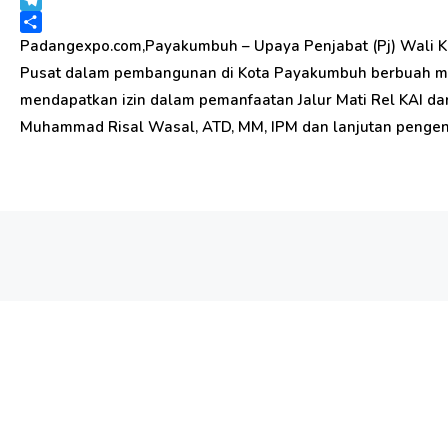
Telegram
Share
Padangexpo.com,Payakumbuh – Upaya Penjabat (Pj) Wali K
Pusat dalam pembangunan di Kota Payakumbuh berbuah man
mendapatkan izin dalam pemanfaatan Jalur Mati Rel KAI dar
Muhammad Risal Wasal, ATD, MM, IPM dan lanjutan pengend