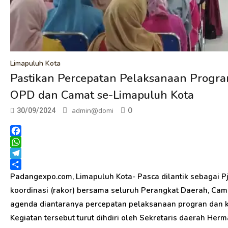
Limapuluh Kota
Pastikan Percepatan Pelaksanaan Progra
OPD dan Camat se-Limapuluh Kota
0
admin@domi
30/09/2024
Facebook
WhatsApp
Telegram
Share
Padangexpo.com, Limapuluh Kota- Pasca dilantik sebagai P
koordinasi (rakor) bersama seluruh Perangkat Daerah, C
agenda diantaranya percepatan pelaksanaan progran dan ke
Kegiatan tersebut turut dihdiri oleh Sekretaris daerah Herm