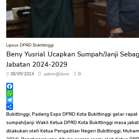
Lipsus DPRD Bukittinggi
Beny Yusrial Ucapkan Sumpah/Janji Sebag
Jabatan 2024-2029
0
admin@domi
30/09/2024
Facebook
WhatsApp
Telegram
Share
Bukittinggi, Padang Expo DPRD Kota Bukittinggi gelar ra
sumpah/janji Wakil Ketua DPRD Kota Bukittinggi masa jaba
dilakukan oleh Ketua Pengadilan Negeri Bukittinggi, Muha