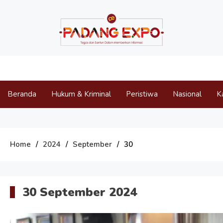
Skip
to
content
Padang Expo
Tegas dan Santun Memberikan Informasi
Beranda
Hukum & Kriminal
Peristiwa
Nasional
K
Home
2024
September
30
30 September 2024