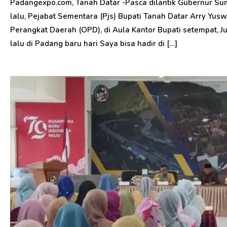
Share
Padangexpo.com, Tanah Datar -Pasca dilantik Gubernur Su
lalu, Pejabat Sementara (Pjs) Bupati Tanah Datar Arry Yus
Perangkat Daerah (OPD), di Aula Kantor Bupati setempat, J
lalu di Padang baru hari Saya bisa hadir di […]