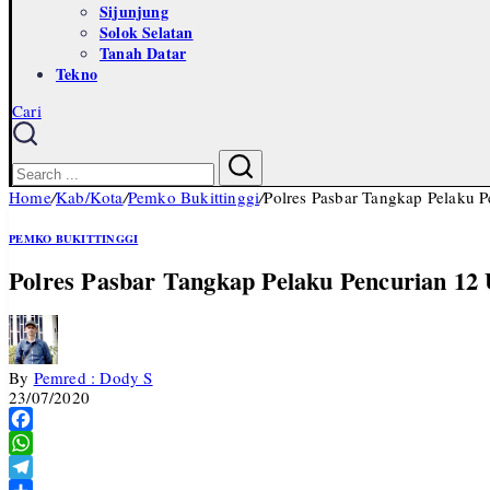
Sijunjung
Solok Selatan
Tanah Datar
Tekno
Cari
Close
Search
Search
Home
/
Kab/Kota
/
Pemko Bukittinggi
/
Polres Pasbar Tangkap Pelaku 
PEMKO BUKITTINGGI
Polres Pasbar Tangkap Pelaku Pencurian 12
By
Pemred : Dody S
23/07/2020
Facebook
WhatsApp