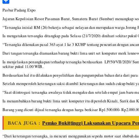
Telegram
Share
Pasbar Padang Expo
Jajaran Kepolisian Resor Pasaman Barat, Sumatera Barat (Sumbar) menangkap seo
“Tersangka inisial RM (26) bekerja sebagai nelayan dan merupakan warga Joron
Ia mengatakan tersangka ditangkap pada Selasa (21/7/2020) dinihari sekitar puku
“Tersangka dikenakan pasal 363 ayat 1 ke 3 KUHP tentang pencurian dengan ancam
Dari tangan tersangka diamankan barang bukti lima unit set komputer merk lennov
Ia menjelaskan penangkapan terhadap tersangka berdasarkan LP/50/VII/2020/ Sumb
sekitar pukul 11.00 WIB.
Berdasarkan hal itu dilakukan penyelidikan dan pungumpulan bahan data dari para
Setelah memperoleh keterangan saksi diambil keterangan dan sudah cukup bukti y
“Saat diintrogasi tersangka awalnya tidak mengaku dan setelah empat jam baru m
Ia menambahkan barang bukti lima unit komputer itu diperoleh Kinali, Sarik dan 
Barang yang dicuri dijual tersangka dengan harga berkisar Rp1.500.000- Rp2.000.
BACA JUGA :
Pemko Bukittinggi Laksanakan Upacara Per
“Dari keterangan tersangka, ia mencuri menggunakan sepeda motor saat shubuh da