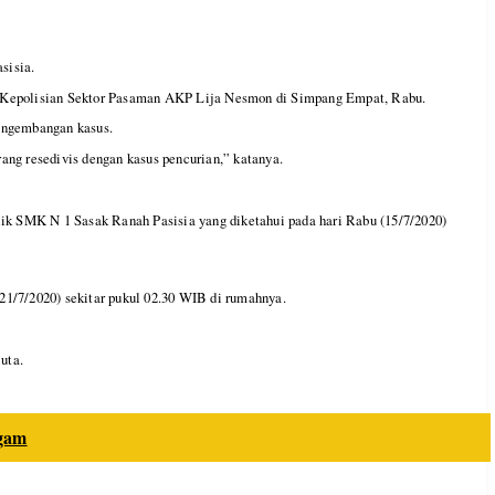
sisia.
la Kepolisian Sektor Pasaman AKP Lija Nesmon di Simpang Empat, Rabu.
pengembangan kasus.
ng resedivis dengan kasus pencurian,” katanya.
ik SMK N 1 Sasak Ranah Pasisia yang diketahui pada hari Rabu (15/7/2020)
21/7/2020) sekitar pukul 02.30 WIB di rumahnya.
uta.
Agam