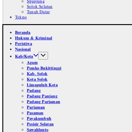
Sijunjung
Solok Selatan
Tanah Datar
Tekno
Beranda
Hukum & Kriminal
Peristiwa
Nasional
Kab/Kota
Agam
Pemko Bukittinggi
Kab. Solok
Kota Solok
Limapuluh Kota
Padang
Padang Panjang
Padang Pariaman
Pariaman
Pasaman
Payakumbuh
Pesisir Selatan
Sawahlunto