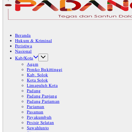
Tegas
dan
Santun
Beranda
Memberikan
Hukum & Kriminal
Informasi
Peristiwa
Nasional
Kab/Kota
Agam
Pemko Bukittinggi
Kab. Solok
Kota Solok
Limapuluh Kota
Padang
Padang Panjang
Padang Pariaman
Pariaman
Pasaman
Payakumbuh
Pesisir Selatan
Sawahlunto