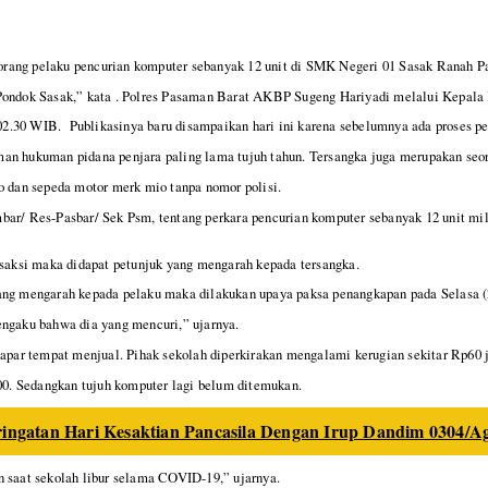
rang pelaku pencurian komputer sebanyak 12 unit di SMK Negeri 01 Sasak Ranah Pa
g Pondok Sasak,” kata . Polres Pasaman Barat AKBP Sugeng Hariyadi melalui Kepa
l 02.30 WIB. Publikasinya baru disampaikan hari ini karena sebelumnya ada proses 
an hukuman pidana penjara paling lama tujuh tahun. Tersangka juga merupakan seora
o dan sepeda motor merk mio tanpa nomor polisi.
ar/ Res-Pasbar/ Sek Psm, tentang perkara pencurian komputer sebanyak 12 unit mil
 saksi maka didapat petunjuk yang mengarah kepada tersangka.
ang mengarah kepada pelaku maka dilakukan upaya paksa penangkapan pada Selasa (
engaku bahwa dia yang mencuri,” ujarnya.
Kapar tempat menjual. Pihak sekolah diperkirakan mengalami kerugian sekitar Rp60 j
000. Sedangkan tujuh komputer lagi belum ditemukan.
ingatan Hari Kesaktian Pancasila Dengan Irup Dandim 0304/
n saat sekolah libur selama COVID-19,” ujarnya.