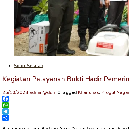
Solok Selatan
Kegiatan Pelayanan Bukti Hadir Pemeri
25/10/2023
admin@domi
0
Tagged
Khairunas
,
Progul Nagar
Facebook
WhatsApp
Telegram
Share
Padangexpo.com, Padang Aro – Dalam kegiatan launching P