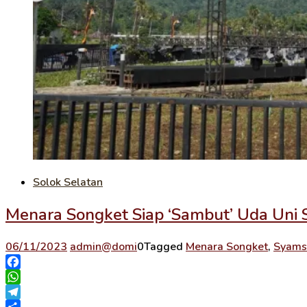
Solok Selatan
Menara Songket Siap ‘Sambut’ Uda Uni
06/11/2023
admin@domi
0
Tagged
Menara Songket
,
Syamsu
Facebook
WhatsApp
Telegram