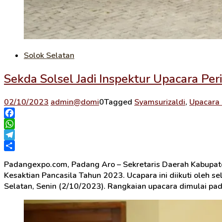
Solok Selatan
Sekda Solsel Jadi Inspektur Upacara Pe
02/10/2023
admin@domi
0
Tagged
Syamsurizaldi
,
Upacara 
Facebook
WhatsApp
Telegram
Share
Padangexpo.com, Padang Aro – Sekretaris Daerah Kabupaten
Kesaktian Pancasila Tahun 2023. Ucapara ini diikuti oleh s
Selatan, Senin (2/10/2023). Rangkaian upacara dimulai pa