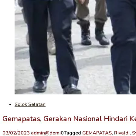
Solok Selatan
Gemapatas, Gerakan Nasional Hindari 
03/02/2023
admin@domi
0
Tagged
GEMAPATAS
,
Rivaldi
,
S