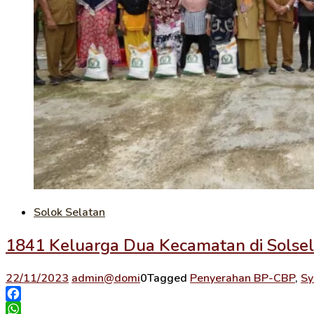
Solok Selatan
1841 Keluarga Dua Kecamatan di Solse
22/11/2023
admin@domi
0
Tagged
Penyerahan BP-CBP
,
Sy
Facebook