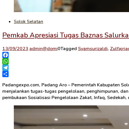
Solok Selatan
Pemkab Apresiasi Tugas Baznas Salurk
13/09/2023
admin@domi
0
Tagged
Syamsurizaldi
,
Zulfajria
Facebook
WhatsApp
Telegram
Share
Padangexpo.com, Padang Aro – Pemerintah Kabupaten Solok
menjalankan tugas-tugas pengelolaan, penghimpunan, dan pe
pembukaan Sosialisasi Pengelolaan Zakat, Infaq, Sedekah, 