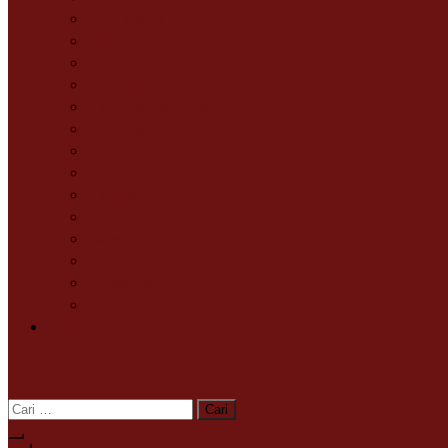
Kab. Solok
Kota Solok
Limapuluh Kota
Padang
Padang Panjang
Padang Pariaman
Pariaman
Pasaman
Payakumbuh
Pesisir Selatan
Sawahlunto
Sijunjung
Solok Selatan
Tanah Datar
Tekno
site mode button
Cari
untuk: