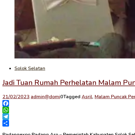
Solok Selatan
Jadi Tuan Rumah Perhelatan Malam Pun
21/02/2023
admin@domi
0
Tagged
Asril
,
Malam Puncak Pem
Facebook
WhatsApp
Telegram
Share
Padangexpo,Padang Aro – Pemerintah Kabupaten Solok Sel