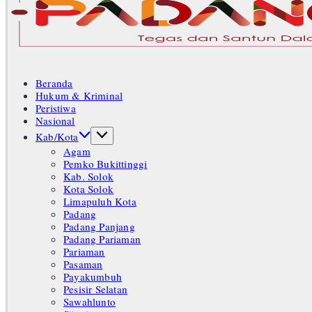
Tegas
dan
Santun
Beranda
Memberikan
Hukum & Kriminal
Informasi
Peristiwa
Nasional
Kab/Kota
Agam
Pemko Bukittinggi
Kab. Solok
Kota Solok
Limapuluh Kota
Padang
Padang Panjang
Padang Pariaman
Pariaman
Pasaman
Payakumbuh
Pesisir Selatan
Sawahlunto