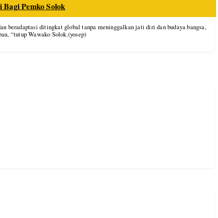
i Bagi Pemko Solok
n beradaptasi ditingkat global tanpa meninggalkan jati diri dan budaya bangsa,
au, “tutup Wawako Solok.(yosep)