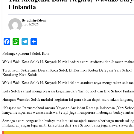
Finlandia
admin@domi
By
30/01/2026
Facebook
WhatsApp
Telegram
Share
Padangexpo.com | Solok Kota
Wakil Wali Kota Solok H. Suryadi Nurdal hadiri acara Audiensi dan Jamuan maka
Turut hadir Sekretaris Daerah Kota Solok Dr.Desmon, Ketua Delegasi Yari School
Kanduang Kota Solok
Wakil Wali Kota Solok H. Suryadi Nurdal dalam sambutannya mengatakan selamat
Kota Solok sangat mengapresiasi kegiatan dari Yari School dan Eno School Finland
Harapan Wawako Solok melalui kegiatan ini para siswa dapat merasakan langsung ni
“Kerjasama Partnerschool antara Yayasan Anak dan Remaja Indonesia (Yari School
hanya memperluas wawasan siswa, tetapi juga mempererat hubungan budaya antara
Semoga acara pengenalan budaya malam ini menjadi momen berharga untuk saling
Finlandia, jangan lupa nanti kalau bisa dari Yari School bawa juga siswa-siswa d