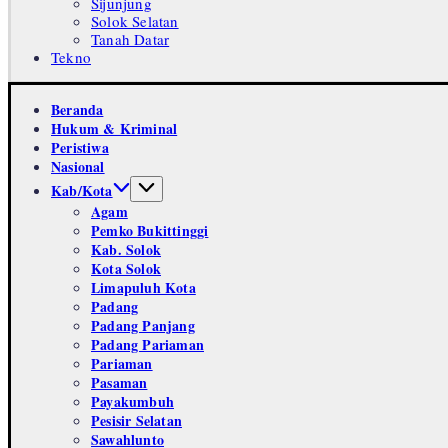
Sijunjung
Solok Selatan
Tanah Datar
Tekno
Beranda
Hukum & Kriminal
Peristiwa
Nasional
Kab/Kota
Agam
Pemko Bukittinggi
Kab. Solok
Kota Solok
Limapuluh Kota
Padang
Padang Panjang
Padang Pariaman
Pariaman
Pasaman
Payakumbuh
Pesisir Selatan
Sawahlunto