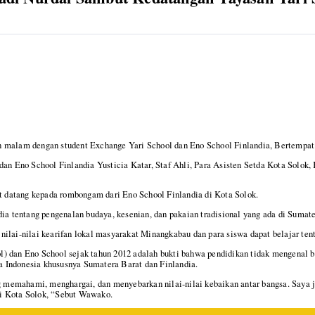
n malam dengan student Exchange Yari School dan Eno School Finlandia, Bertempat
 dan Eno School Finlandia Yusticia Katar, Staf Ahli, Para Asisten Setda Kota Sol
 datang kepada rombongam dari Eno School Finlandia di Kota Solok.
ia tentang pengenalan budaya, kesenian, dan pakaian tradisional yang ada di Sumate
lai-nilai kearifan lokal masyarakat Minangkabau dan para siswa dapat belajar tentan
) dan Eno School sejak tahun 2012 adalah bukti bahwa pendidikan tidak mengenal b
 Indonesia khususnya Sumatera Barat dan Finlandia.
 memahami, menghargai, dan menyebarkan nilai-nilai kebaikan antar bangsa. Saya 
ari Kota Solok, “Sebut Wawako.