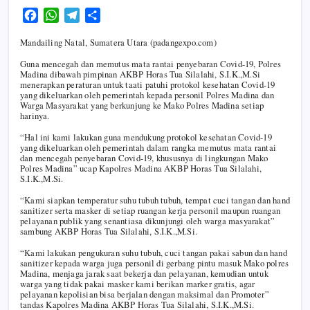
F
W
T
S
a
h
e
h
Mandailing Natal, Sumatera Utara (padangexpo.com)
c
a
l
a
e
t
e
r
Guna mencegah dan memutus mata rantai penyebaran Covid-19, Polres
Madina dibawah pimpinan AKBP Horas Tua Silalahi, S.I.K.,M.Si
b
s
g
e
menerapkan peraturan untuk taati patuhi protokol kesehatan Covid-19
o
A
r
yang dikeluarkan oleh pemerintah kepada personil Polres Madina dan
Warga Masyarakat yang berkunjung ke Mako Polres Madina setiap
o
p
a
harinya.
k
p
m
“Hal ini kami lakukan guna mendukung protokol kesehatan Covid-19
yang dikeluarkan oleh pemerintah dalam rangka memutus mata rantai
dan mencegah penyebaran Covid-19, khususnya di lingkungan Mako
Polres Madina” ucap Kapolres Madina AKBP Horas Tua Silalahi,
S.I.K.,M.Si.
“Kami siapkan temperatur suhu tubuh tubuh, tempat cuci tangan dan hand
sanitizer serta masker di setiap ruangan kerja personil maupun ruangan
pelayanan publik yang senantiasa dikunjungi oleh warga masyarakat”
sambung AKBP Horas Tua Silalahi, S.I.K.,M.Si.
“Kami lakukan pengukuran suhu tubuh, cuci tangan pakai sabun dan hand
sanitizer kepada warga juga personil di gerbang pintu masuk Mako polres
Madina, menjaga jarak saat bekerja dan pelayanan, kemudian untuk
warga yang tidak pakai masker kami berikan marker gratis, agar
pelayanan kepolisian bisa berjalan dengan maksimal dan Promoter”
tandas Kapolres Madina AKBP Horas Tua Silalahi, S.I.K.,M.Si.