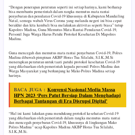
“Dengan penerapan peraturan seperti ini setiap harinya, kami berharap
bisa membantu pemerintah dalam rangka memutus mata rantai
penyebaran dan penularan Covid-19 khususnya di Kabupaten Mandailing
Natal, semoga wabah Virus Corona yang melanda negeri ini bisa cepat
berakhir dan kita kembali bisa melakukan aktivitas seperti biasa” tutup
Kapolres Madina, Guna Memutus Mata Rantai Penularan Covid-19,
Personil Juga Warga Harus Patuhi Protokol Kesehatan Di Mapolres
Madina.
Guna mencegah dan memutus mata rantai penyebaran Covid-19, Polres
Madina dibawah pimpinan AKBP Horas Tua Silalahi, S.I.K.,M.Si
menerapkan peraturan untuk taati patuhi protokol kesehatan Covid-19
yang dikeluarkan oleh pemerintah kepada personil Polres Madina dan
Warga Masyarakat yang berkunjung ke Mako Polres Madina setiap
harinya.
BACA JUGA :
Konvensi Nasional Media Massa
HPN 2023 ‘Pers Patut Bersiap Dalam Menghadapi
Berbagai Tantangan di Era Disrupsi Digital’
“Hal ini kami lakukan guna mendukung protokol kesehatan Covid-19
yang dikeluarkan oleh pemerintah dalam rangka memutus mata rantai
dan mencegah penyebaran Covid-19, khususnya di lingkungan Mako
Polres Madina” ucap Kapolres Madina AKBP Horas Tua Silalahi,
S.I.K.,M.Si.