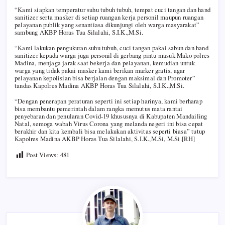
“Kami siapkan temperatur suhu tubuh tubuh, tempat cuci tangan dan hand
sanitizer serta masker di setiap ruangan kerja personil maupun ruangan
pelayanan publik yang senantiasa dikunjungi oleh warga masyarakat”
sambung AKBP Horas Tua Silalahi, S.I.K.,M.Si.
“Kami lakukan pengukuran suhu tubuh, cuci tangan pakai sabun dan hand
sanitizer kepada warga juga personil di gerbang pintu masuk Mako polres
Madina, menjaga jarak saat bekerja dan pelayanan, kemudian untuk
warga yang tidak pakai masker kami berikan marker gratis, agar
pelayanan kepolisian bisa berjalan dengan maksimal dan Promoter”
tandas Kapolres Madina AKBP Horas Tua Silalahi, S.I.K.,M.Si.
“Dengan penerapan peraturan seperti ini setiap harinya, kami berharap
bisa membantu pemerintah dalam rangka memutus mata rantai
penyebaran dan penularan Covid-19 khususnya di Kabupaten Mandailing
Natal, semoga wabah Virus Corona yang melanda negeri ini bisa cepat
berakhir dan kita kembali bisa melakukan aktivitas seperti biasa” tutup
Kapolres Madina AKBP Horas Tua Silalahi, S.I.K.,M.Si, M.Si.[RH]
Post Views:
481