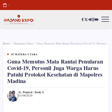
Skip
-
to
content
https://www.facebook
https://twitter.com/
https://t.me/
https://www.i
https://you
Padang
Tegas
dan
Expo
Santun
Memberikan
Informasi
Home
Sumatera Utara
Guna Memutus Mata Rantai Penularan Covid-19, Personil Juga Warga Harus Patuhi Protokol Kesehatan di Mapolres Madina
/
/
SUMATERA UTARA
Guna Memutus Mata Rantai Penularan
Covid-19, Personil Juga Warga Harus
Patuhi Protokol Kesehatan di Mapolres
Madina
Pemred : Dody S
By
31/08/2020