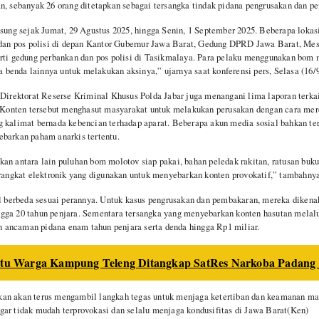
n, sebanyak 26 orang ditetapkan sebagai tersangka tindak pidana pengrusakan dan p
gsung sejak Jumat, 29 Agustus 2025, hingga Senin, 1 September 2025. Beberapa lokas
r dan pos polisi di depan Kantor Gubernur Jawa Barat, Gedung DPRD Jawa Barat, M
rti gedung perbankan dan pos polisi di Tasikmalaya. Para pelaku menggunakan bom 
ta benda lainnya untuk melakukan aksinya,” ujarnya saat konferensi pers, Selasa (16/
 Direktorat Reserse Kriminal Khusus Polda Jabar juga menangani lima laporan terka
l. Konten tersebut menghasut masyarakat untuk melakukan perusakan dengan cara me
 kalimat bernada kebencian terhadap aparat. Beberapa akun media sosial bahkan teri
ebarkan paham anarkis tertentu.
an antara lain puluhan bom molotov siap pakai, bahan peledak rakitan, ratusan buku
erangkat elektronik yang digunakan untuk menyebarkan konten provokatif,” tambahnya
sal berbeda sesuai perannya. Untuk kasus pengrusakan dan pembakaran, mereka dike
ga 20 tahun penjara. Sementara tersangka yang menyebarkan konten hasutan melalui
ancaman pidana enam tahun penjara serta denda hingga Rp1 miliar.
tu Warga Kampung Teleng Ditangkap SatRes Narkoba Padang
an akan terus mengambil langkah tegas untuk menjaga ketertiban dan keamanan mas
ar tidak mudah terprovokasi dan selalu menjaga kondusifitas di Jawa Barat(Ken)