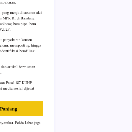
embakaran.
i yang menjadi sasaran aksi
ess MPR RI di Bandung,
molotov, bom pipa, bom
9/2025).
it penyebaran konten
rekam, memposting, hingga
dentifikasi berafiliasi
 dan artikel bermuatan
.
nakan Pasal 187 KUHP
 media sosial dijerat
 Panjang
yarakat. Polda Jabar juga