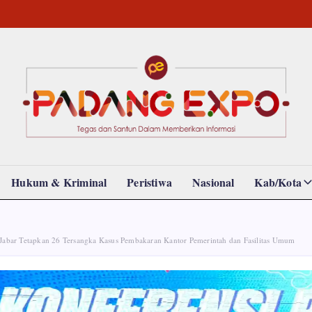
Padang
Tegas
dan
Expo
Santun
Memberikan
Informasi
Hukum & Kriminal
Peristiwa
Nasional
Kab/Kota
 Jabar Tetapkan 26 Tersangka Kasus Pembakaran Kantor Pemerintah dan Fasilitas Umum