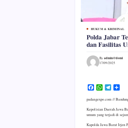
HUKUM & KRIMINAL
Polda Jabar T
dan Fasilitas
admin@domi
By
17/09/2025
F
W
T
S
a
h
e
h
padangexpo.com // Bandun
c
a
l
a
e
t
e
r
Kepolisian Daerah Jawa Bar
b
s
g
e
umum yang terjadi di seju
o
A
r
Kapolda Jawa Barat Irjen P
o
p
a