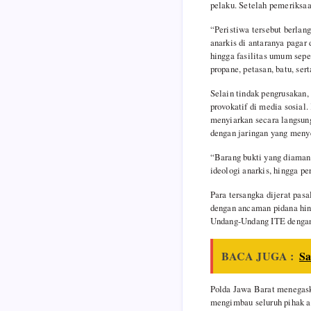
pelaku. Setelah pemeriksaa
k
p
m
“Peristiwa tersebut berlan
anarkis di antaranya paga
hingga fasilitas umum sepe
propane, petasan, batu, ser
Selain tindak pengrusakan,
provokatif di media sosia
menyiarkan secara langsung
dengan jaringan yang meny
“Barang bukti yang diamank
ideologi anarkis, hingga p
Para tersangka dijerat pa
dengan ancaman pidana hing
Undang-Undang ITE dengan 
BACA JUGA :
Sa
Polda Jawa Barat menegask
mengimbau seluruh pihak ag