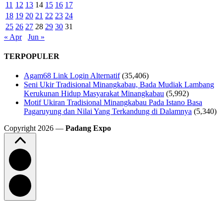
11
12
13
14
15
16
17
18
19
20
21
22
23
24
25
26
27
28
29
30
31
« Apr
Jun »
TERPOPULER
Agam68 Link Login Alternatif
(35,406)
Seni Ukir Tradisional Minangkabau, Bada Mudiak Lambang
Kerukunan Hidup Masyarakat Minangkabau
(5,992)
Motif Ukiran Tradisional Minangkabau Pada Istano Basa
Pagaruyung dan Nilai Yang Terkandung di Dalamnya
(5,340)
Copyright 2026 —
Padang Expo