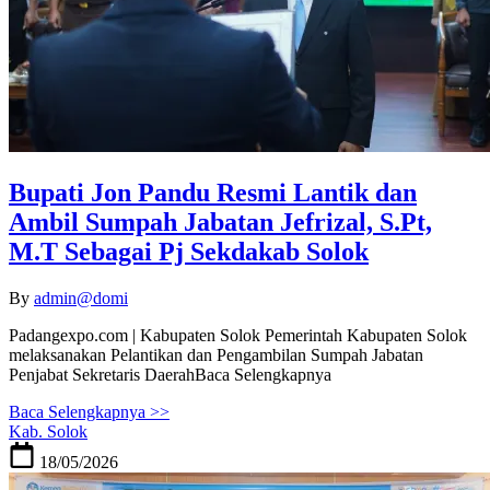
Bupati Jon Pandu Resmi Lantik dan
Ambil Sumpah Jabatan Jefrizal, S.Pt,
M.T Sebagai Pj Sekdakab Solok
By
admin@domi
Padangexpo.com | Kabupaten Solok Pemerintah Kabupaten Solok
melaksanakan Pelantikan dan Pengambilan Sumpah Jabatan
Penjabat Sekretaris DaerahBaca Selengkapnya
Baca Selengkapnya >>
Kab. Solok
18/05/2026