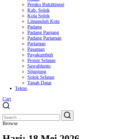
Pemko Bukittinggi
Kab. Solok
Kota Solok
Limapuluh Kota
Padang
Padang Panjang
Padang Pariaman
Pariaman
Pasaman
Payakumbuh
Pesisir Selatan
Sawahlunto
Sijunjung
Solok Selatan
Tanah Datar
Tekno
Cari
Close
Search
Search
Browse
Hari:
18 Mei 2026