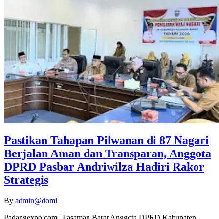
Pastikan Tahapan Pilwanan di 87 Nagari
Berjalan Aman dan Transparan, Anggota
DPRD Pasbar Andriwilza Hadiri Rakor
Strategis
By
admin@domi
Padangexpo.com | Pasaman Barat Anggota DPRD Kabupaten