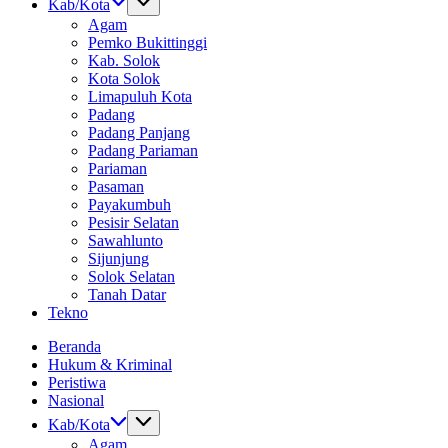
Kab/Kota
Agam
Pemko Bukittinggi
Kab. Solok
Kota Solok
Limapuluh Kota
Padang
Padang Panjang
Padang Pariaman
Pariaman
Pasaman
Payakumbuh
Pesisir Selatan
Sawahlunto
Sijunjung
Solok Selatan
Tanah Datar
Tekno
Beranda
Hukum & Kriminal
Peristiwa
Nasional
Kab/Kota
Agam