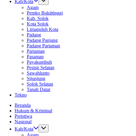
Kab/Kota
Agam
Pemko Bukittinggi
Kab. Solok
Kota Solok
Limapuluh Kota
Padang
Padang Panjang
Padang Pariaman
Pariaman
Pasaman
Payakumbuh
Pesisir Selatan
Sawahlunto
Sijunjung
Solok Selatan
Tanah Datar
Tekno
Beranda
Hukum & Kriminal
Peristiwa
Nasional
Kab/Kota
Agam