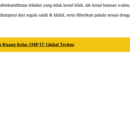
habinkamtibmas teladan yang tidak kenal lelah, tak kenal batasan waktu
puni dari segala salah & khilaf, serta diberikan pahala sesuai deng
 Ruang Kelas SMP IT Global Techno