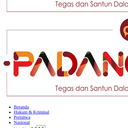
Tegas
dan
Santun
Memberikan
Informasi
Tegas
Beranda
dan
Hukum & Kriminal
Santun
Peristiwa
Memberikan
Nasional
Informasi