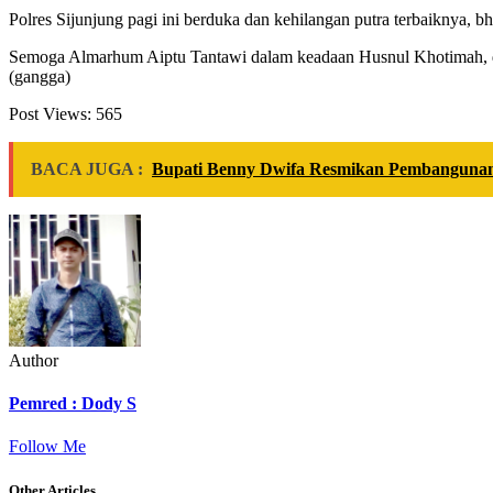
Polres Sijunjung pagi ini berduka dan kehilangan putra terbaiknya, b
Semoga Almarhum Aiptu Tantawi dalam keadaan Husnul Khotimah, diam
(gangga)
Post Views:
565
BACA JUGA :
Bupati Benny Dwifa Resmikan Pembangunan
Author
Pemred : Dody S
Follow Me
Other Articles