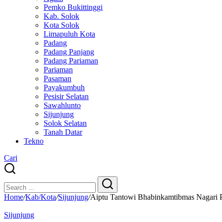
Pemko Bukittinggi
Kab. Solok
Kota Solok
Limapuluh Kota
Padang
Padang Panjang
Padang Pariaman
Pariaman
Pasaman
Payakumbuh
Pesisir Selatan
Sawahlunto
Sijunjung
Solok Selatan
Tanah Datar
Tekno
Cari
Close
Search
Search
Home
/
Kab/Kota
/
Sijunjung
/
Aiptu Tantowi Bhabinkamtibmas Nagari P
Sijunjung