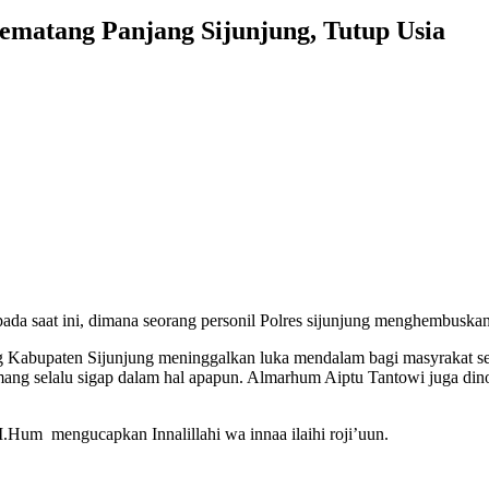
ematang Panjang Sijunjung, Tutup Usia
 pada saat ini, dimana seorang personil Polres sijunjung menghembuska
Kabupaten Sijunjung meninggalkan luka mendalam bagi masyrakat set
ng selalu sigap dalam hal apapun. Almarhum Aiptu Tantowi juga dino
Hum mengucapkan Innalillahi wa innaa ilaihi roji’uun.